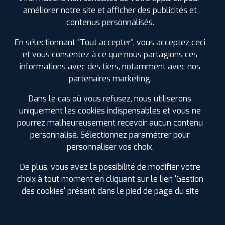
0561514834
améliorer notre site et afficher des publicités et
|
HORAIRES
+D'INFOS
contenus personnalisés.
En sélectionnant "Tout accepter", vous acceptez ceci
et vous consentez à ce que nous partagions ces
informations avec des tiers, notamment avec nos
LES GARAGES PROFIL PLUS
partenaires marketing.
DANS LES VILLES À PROXIMITÉ
Dans le cas où vous refusez, nous utiliserons
uniquement les cookies indispensables et vous ne
Aucamville (31)
pourrez malheureusement recevoir aucun contenu
Aussonne (31)
personnalisé. Sélectionnez paramétrer pour
Balma (31)
personnaliser vos choix.
Beauzelle (31)
Blagnac (31)
De plus, vous avez la possibilité de modifier votre
Castelginest (31)
choix à tout moment en cliquant sur le lien 'Gestion
Colomiers (31)
des cookies' présent dans le pied de page du site
Cornebarrieu (31)
Cugnaux (31)