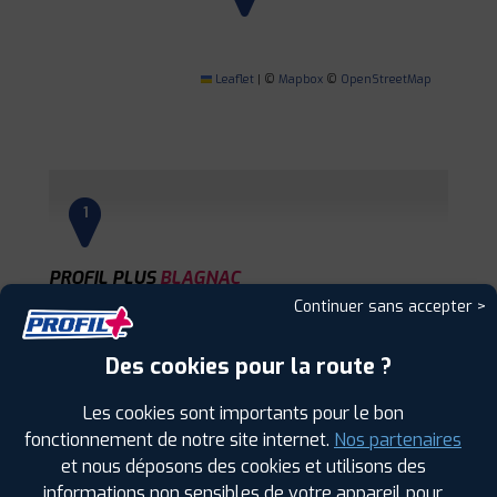
Leaflet
|
©
Mapbox
©
OpenStreetMap
1
PROFIL PLUS
BLAGNAC
6 RUE DES ORFEVRES
31700 BLAGNAC
Continuer sans accepter >
0561304488
|
HORAIRES
+D'INFOS
Des cookies pour la route ?
2
Les cookies sont importants pour le bon
fonctionnement de notre site internet.
Nos partenaires
et nous déposons des cookies et utilisons des
PROFIL PLUS
MURET
informations non sensibles de votre appareil pour
179 AV. JACQUES DOUZANS
31600 MURET