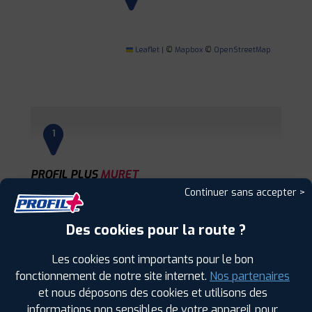
Leaflet
|
©
Mapbox
©
OpenStreetMap
1
PROFIL PLUS
MURET
179 AV. JACQUES DOUZANS
31600 MURET
Continuer sans accepter >
0561514834
|
HORAIRES
+D'INFOS
Des cookies pour la route ?
2
Les cookies sont importants pour le bon
fonctionnement de notre site internet.
Nos partenaires
et nous déposons des cookies et utilisons des
PROFIL PLUS
BLAGNAC
informations non sensibles de votre appareil pour
6 RUE DES ORFEVRES
31700 BLAGNAC