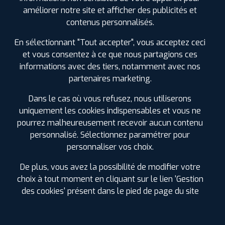
0561304488
améliorer notre site et afficher des publicités et
|
HORAIRES
+D'INFOS
contenus personnalisés.
En sélectionnant "Tout accepter", vous acceptez ceci
et vous consentez à ce que nous partagions ces
informations avec des tiers, notamment avec nos
LES GARAGES PROFIL PLUS
partenaires marketing.
DANS LES VILLES À PROXIMITÉ
Dans le cas où vous refusez, nous utiliserons
uniquement les cookies indispensables et vous ne
Aucamville (31)
pourrez malheureusement recevoir aucun contenu
Aussonne (31)
personnalisé. Sélectionnez paramétrer pour
Balma (31)
personnaliser vos choix.
Beauzelle (31)
Blagnac (31)
De plus, vous avez la possibilité de modifier votre
Castanet-Tolosan (31)
choix à tout moment en cliquant sur le lien 'Gestion
Colomiers (31)
des cookies' présent dans le pied de page du site
Cornebarrieu (31)
Cugnaux (31)