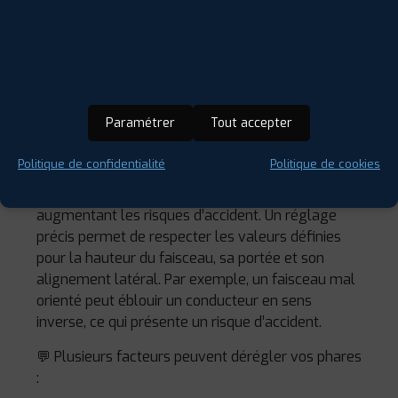
rapport au remplacement des blocs optiques.
RÉGLAGE DES PHARES : UN IMPÉRATIF
Paramétrer
Tout accepter
SÉCURITÉ
Politique de confidentialité
Politique de cookies
Des phares mal réglés peuvent
éblouir les
autres conducteurs
ou
mal éclairer la route
,
augmentant les risques d’accident. Un réglage
précis permet de respecter les valeurs définies
pour la hauteur du faisceau, sa portée et son
alignement latéral. Par exemple, un faisceau mal
orienté peut éblouir un conducteur en sens
inverse, ce qui présente un risque d’accident.
💬 Plusieurs facteurs peuvent dérégler vos phares
: