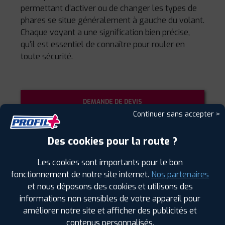
permettant d’activer ou de changer les types de
phares se situe généralement à gauche du volant.
Chaque voyant a une signification bien précise,
qu’il est essentiel de connaître pour rouler en
toute sécurité.
DEMANDE DE DEVIS
Continuer sans accepter >
Des cookies pour la route ?
PRENDRE RENDEZ-VOUS
Les cookies sont importants pour le bon
fonctionnement de notre site internet.
Nos partenaires
et nous déposons des cookies et utilisons des
informations non sensibles de votre appareil pour
RÉNOVATION DES OPTIQUES DE PHARE
améliorer notre site et afficher des publicités et
contenus personnalisés.