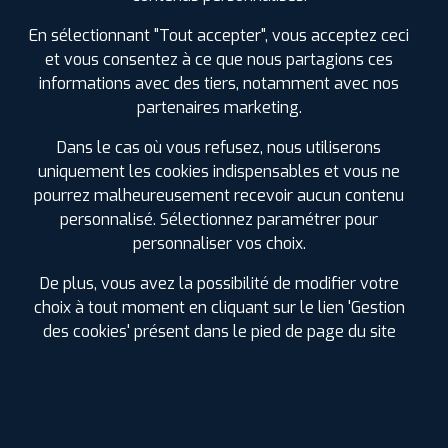
Les phares en polycarbonate des véhicules
En sélectionnant "Tout accepter", vous acceptez ceci
récents ont tendance à
se ternir
avec le temps à
et vous consentez à ce que nous partagions ces
cause des rayons UV, de la poussière, des
informations avec des tiers, notamment avec nos
insectes… Résultat : une baisse de luminosité
partenaires marketing.
dangereuse. Cela peut être particulièrement
problématique pour les conducteurs
en sens
Dans le cas où vous refusez, nous utiliserons
inverse
, car un faisceau lumineux faible
uniquement les cookies indispensables et vous ne
augmente les risques d’accidents. La rénovation
pourrez malheureusement recevoir aucun contenu
des phares permet de leur redonner leur
personnalisé. Sélectionnez paramétrer pour
transparence d’origine grâce à :
personnaliser vos choix.
La protection de la carrosserie
De plus, vous avez la possibilité de modifier votre
Des phases de ponçage selon l’état
choix à tout moment en cliquant sur le lien 'Gestion
Le polissage et le lustrage
des cookies' présent dans le pied de page du site
Le nettoyage final
La vérification du faisceau lumineux
💡 Résultat : une meilleure visibilité, un lumière
plus importante, et une économie importante par