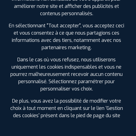
0561304488
améliorer notre site et afficher des publicités et
|
HORAIRES
+D'INFOS
contenus personnalisés.
En sélectionnant "Tout accepter", vous acceptez ceci
et vous consentez à ce que nous partagions ces
informations avec des tiers, notamment avec nos
LES GARAGES PROFIL PLUS
partenaires marketing.
DANS LES VILLES À PROXIMITÉ
Dans le cas où vous refusez, nous utiliserons
uniquement les cookies indispensables et vous ne
Aucamville (31)
pourrez malheureusement recevoir aucun contenu
Aussonne (31)
personnalisé. Sélectionnez paramétrer pour
Balma (31)
personnaliser vos choix.
Beauzelle (31)
Blagnac (31)
De plus, vous avez la possibilité de modifier votre
Castanet-Tolosan (31)
choix à tout moment en cliquant sur le lien 'Gestion
Colomiers (31)
des cookies' présent dans le pied de page du site
Cornebarrieu (31)
Escalquens (31)