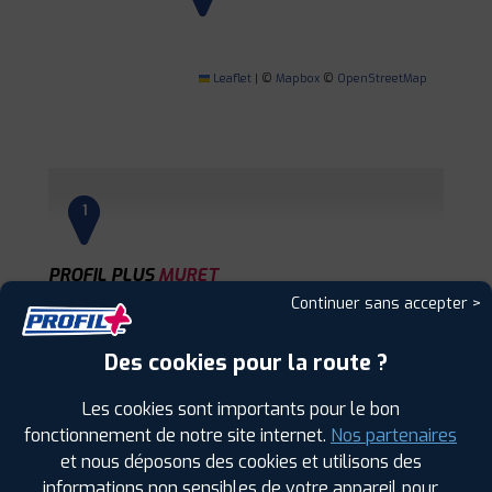
Leaflet
|
©
Mapbox
©
OpenStreetMap
1
PROFIL PLUS
MURET
179 AV. JACQUES DOUZANS
31600 MURET
Continuer sans accepter >
0561514834
|
HORAIRES
+D'INFOS
Des cookies pour la route ?
2
Les cookies sont importants pour le bon
fonctionnement de notre site internet.
Nos partenaires
et nous déposons des cookies et utilisons des
PROFIL PLUS
BLAGNAC
informations non sensibles de votre appareil pour
6 RUE DES ORFEVRES
31700 BLAGNAC