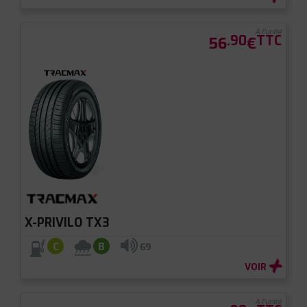
À l'unité
.90
TTC
56
€
X-PRIVILO TX3
C
B
69
VOIR
À l'unité