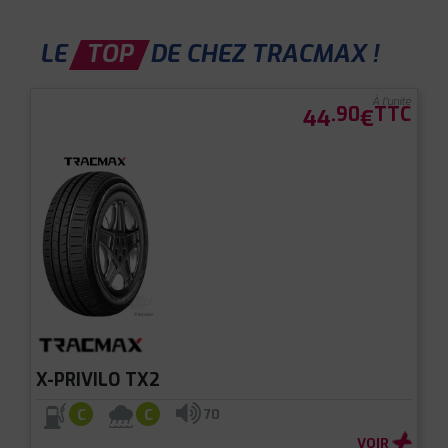
LE
TOP
DE CHEZ TRACMAX !
À l'unité
.90
TTC
44
€
X-PRIVILO TX2
C
C
70
VOIR