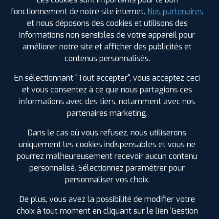
conception spécifique assure un meilleur grip et
fonctionnement de notre site internet.
Nos partenaires
une stabilité optimale, pour une conduite en toute
et nous déposons des cookies et utilisons des
sérénité.
informations non sensibles de votre appareil pour
Pneus 4 saisons Tracmax
améliorer notre site et afficher des publicités et
Alliant les caractéristiques des pneus été et hiver,
contenus personnalisés.
les pneus 4 saisons Tracmax s’adaptent aux
variations climatiques et assurent une adhérence
En sélectionnant "Tout accepter", vous acceptez ceci
optimale en toutes circonstances. Polyvalents et
et vous consentez à ce que nous partagions ces
fiables, ils permettent de rouler en toute
informations avec des tiers, notamment avec nos
tranquillité, quelle que soit la météo.
partenaires marketing.
Retrouvez
toute la gamme Tracmax
sur Profil
Dans le cas où vous refusez, nous utiliserons
Plus et choisissez le pneu adapté à vos besoins.
uniquement les cookies indispensables et vous ne
pourrez malheureusement recevoir aucun contenu
personnalisé. Sélectionnez paramétrer pour
PNEU ÉTÉ
personnaliser vos choix.
De plus, vous avez la possibilité de modifier votre
choix à tout moment en cliquant sur le lien 'Gestion