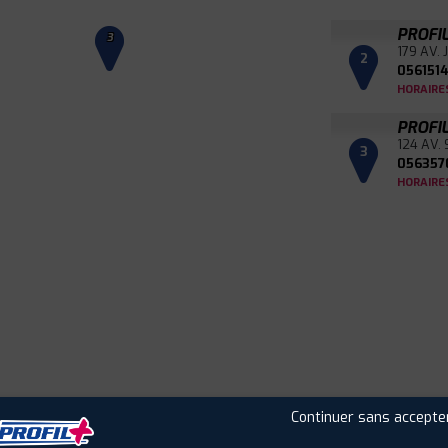
PROFI
3
179 AV.
2
056151
HORAIRE
PROFI
124 AV.
3
056357
HORAIRE
Leaflet
|
©
Mapbox
©
OpenStreetMap
Continuer sans accepte