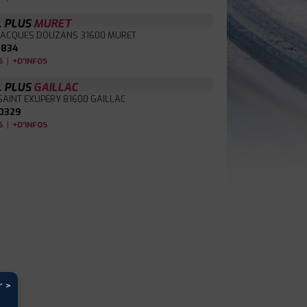
L PLUS
MURET
 JACQUES DOUZANS
31600 MURET
4834
|
S
+D'INFOS
L PLUS
GAILLAC
 SAINT EXUPERY
81600 GAILLAC
0329
|
S
+D'INFOS
r >