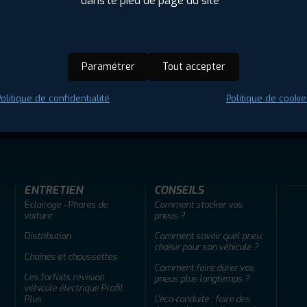
dans le pied de page du site
Paramétrer
Tout accepter
olitique de confidentialité
Politique de cookie
ir adherent
Offres d'emploi
FAQ
ENTRETIEN
CONSEILS
Éclairage - Phares de
Comment stocker vos
voiture
pneus ?
Distribution
Comment savoir quel pneu
choisir pour son véhicule ?
Chaînes et chaussettes
Comment faire durer vos
Les forfaits révision
pneus plus longtemps ?
véhicule électrique Profil
Plus
L'éco-conduite : faire des