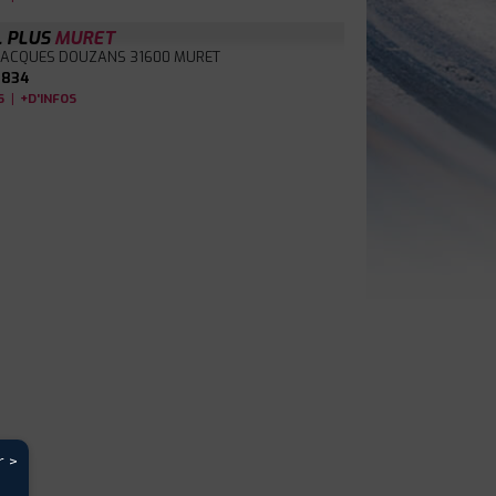
L PLUS
MURET
 JACQUES DOUZANS
31600 MURET
4834
|
S
+D'INFOS
r >