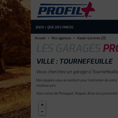
BIEN + QUE DES PNEUS
Accueil
>
Nos agences
>
Haute-Garonne (31)
LES GARAGES
PRO
VILLE : TOURNEFEUILLE
Vous cherchez un garage à Tournefeuille
Nos équipes vous accueillent pour l'entretien de votre
meilleur prix.
Vous venez de Pinsaguel, Roques, Brax ou à proximité 
+
−