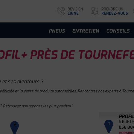
DEVIS EN
PRENDRE UN
LIGNE
RENDEZ-VOUS
PNEUS
ENTRETIEN
CONSEILS
FIL+ PRÈS DE TOURNEFE
 et ses alentours ?
 véhicule et la vente de produits automobiles. Rencontrez nos experts à Tournef
? Retrouvez nos garages les plus proches !
PROFI
6 RUE D
1
1
056130
HORAIRE