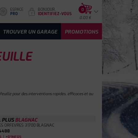
ESPACE
BONJOUR,
0
PRO
IDENTIFIEZ-VOUS
0.00 €
TROUVER UN GARAGE
PROMOTIONS
UILLE
euille pour des interventions rapides, efficaces et au
L PLUS
BLAGNAC
ES ORFEVRES
31700 BLAGNAC
4488
|
S
+D'INFOS