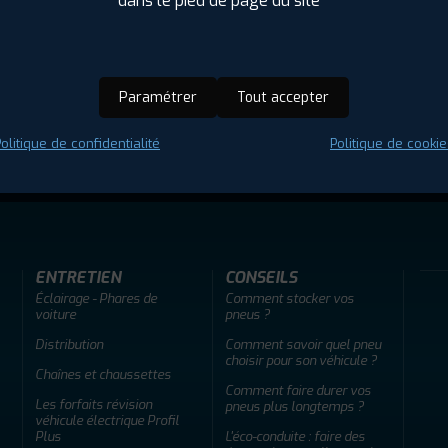
dans le pied de page du site
Paramétrer
Tout accepter
olitique de confidentialité
Politique de cookie
ir adherent
Offres d'emploi
FAQ
ENTRETIEN
CONSEILS
Éclairage - Phares de
Comment stocker vos
voiture
pneus ?
Distribution
Comment savoir quel pneu
choisir pour son véhicule ?
Chaînes et chaussettes
Comment faire durer vos
Les forfaits révision
pneus plus longtemps ?
véhicule électrique Profil
Plus
L'éco-conduite : faire des