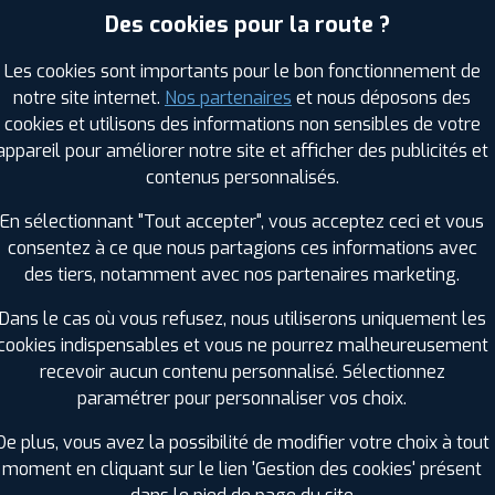
Des cookies pour la route ?
Les cookies sont importants pour le bon fonctionnement de
RAGES PROFIL PLUS DANS LES VILLES À PR
notre site internet.
Nos partenaires
et nous déposons des
cookies et utilisons des informations non sensibles de votre
Cornebarrieu (31)
Léguevin (31)
appareil pour améliorer notre site et afficher des publicités et
Cugnaux (31)
Muret (31)
contenus personnalisés.
Fenouillet (31)
Pibrac (31)
En sélectionnant "Tout accepter", vous acceptez ceci et vous
Fonsorbes (31)
Plaisance-du-Touch (31)
consentez à ce que nous partagions ces informations avec
Frouzins (31)
Portet-sur-Garonne (31)
des tiers, notamment avec nos partenaires marketing.
La Salvetat-Saint-Gilles (31)
Ramonville-Saint-Agne (31)
Launaguet (31)
Saint-Alban (31)
Dans le cas où vous refusez, nous utiliserons uniquement les
cookies indispensables et vous ne pourrez malheureusement
GES PROFIL PLUS DANS LES DÉPARTEMENT
recevoir aucun contenu personnalisé. Sélectionnez
)
GERS (32)
paramétrer pour personnaliser vos choix.
+ D'INFOS
De plus, vous avez la possibilité de modifier votre choix à tout
TARN (81)
AUDE (11)
moment en cliquant sur le lien 'Gestion des cookies' présent
+ D'INFOS
+ D'INFOS