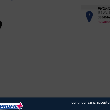
PROFI
179 AV.
2
056151
HORAIRE
Leaflet
|
©
Mapbox
©
OpenStreetMap
Continuer sans accepte