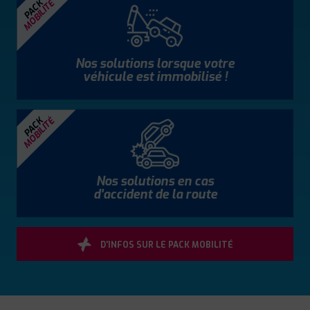
MOBILITÉ
PACK
Nos solutions lorsque votre
véhicule est immobilisé !
MOBILITÉ
PACK
Nos solutions en cas
d'accident de la route
D'INFOS SUR LE PACK MOBILITÉ