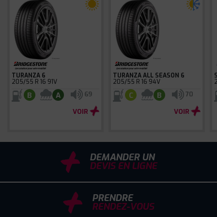
TURANZA 6
TURANZA ALL SEASON 6
205/55 R 16 91V
205/55 R 16 94V
69
70
B
A
C
B
VOIR
VOIR
DEMANDER UN
DEVIS EN LIGNE
PRENDRE
RENDEZ-VOUS