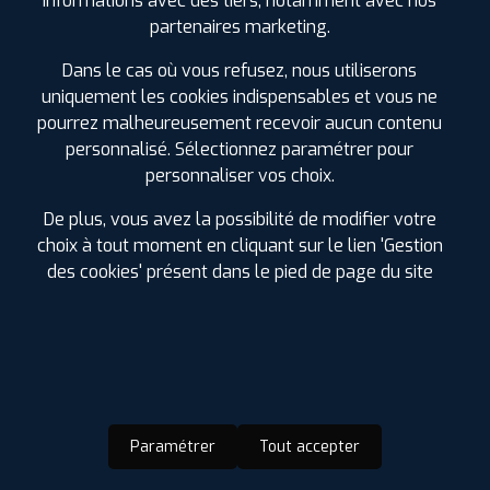
informations avec des tiers, notamment avec nos
partenaires marketing.
Dans le cas où vous refusez, nous utiliserons
uniquement les cookies indispensables et vous ne
pourrez malheureusement recevoir aucun contenu
D'INFOS SUR MYPROFIL+
personnalisé. Sélectionnez paramétrer pour
personnaliser vos choix.
La carte de fidélité MyPROFIL+ est
entièrement
De plus, vous avez la possibilité de modifier votre
GRATUITE !
Chaque achat la crédite de 2.5% du montant
dépensé.
choix à tout moment en cliquant sur le lien 'Gestion
des cookies' présent dans le pied de page du site
Vous pouvez utiliser les Euros cumulés
sur les pneus,
l'entretien auto
(vidange, freinage, suspension, géométrie,
climatisation et échappement) ou dans nos boutiques
d'accessoires. Pas de besoin dans l'immédiat, faites en
bénéficier vos proches.
Soyez les premiers informés des
promotions à venir
.
Paramétrer
Tout accepter