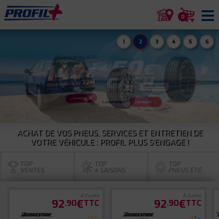
0
1
2
3
4
5
6
ACHAT DE VOS PNEUS, SERVICES ET ENTRETIEN DE
VOTRE VÉHICULE : PROFIL PLUS S'ENGAGE !
TOP
TOP
TOP
VENTES
4 SAISONS
PNEUS ÉTÉ
À l'unité
À l'unité
92
€
92
€
.90
TTC
.90
TTC