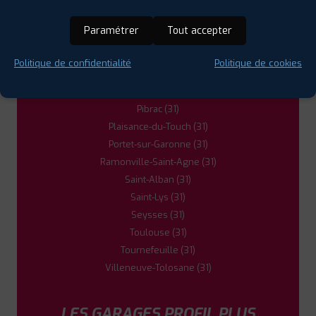
Fenouillet (31)
Frouzins (31)
Paramétrer
Tout accepter
L'Isle-Jourdain (32)
La Salvetat-Saint-Gilles (31)
Politique de confidentialité
Politique de cookies
Léguevin (31)
Muret (31)
Pibrac (31)
Plaisance-du-Touch (31)
Portet-sur-Garonne (31)
Ramonville-Saint-Agne (31)
Saint-Alban (31)
Saint-Lys (31)
Seysses (31)
Toulouse (31)
Tournefeuille (31)
Villeneuve-Tolosane (31)
LES GARAGES PROFIL PLUS