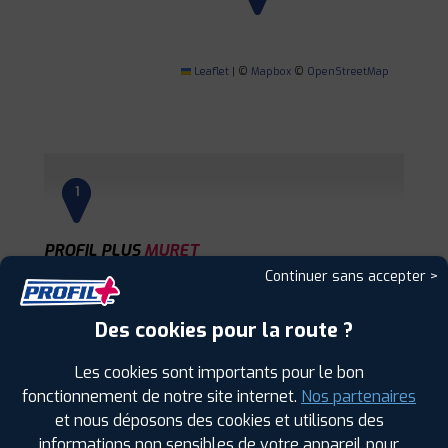
Leaflet
|
©
Mapbox
©
OpenStreetMap
1
PROFIL PLUS
MURET
179 AV. JACQUES DOUZANS
31600 MURET
Continuer sans accepter >
0561514834
|
HORAIRES
+D'INFOS
Des cookies pour la route ?
2
Les cookies sont importants pour le bon
fonctionnement de notre site internet.
Nos partenaires
et nous déposons des cookies et utilisons des
PROFIL PLUS
BLAGNAC
informations non sensibles de votre appareil pour
6 RUE DES ORFEVRES
31700 BLAGNAC