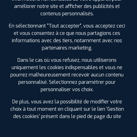
0561304488
améliorer notre site et afficher des publicités et
|
HORAIRES
+D'INFOS
contenus personnalisés.
En sélectionnant "Tout accepter", vous acceptez ceci
et vous consentez à ce que nous partagions ces
informations avec des tiers, notamment avec nos
LES GARAGES PROFIL PLUS
partenaires marketing.
DANS LES VILLES À PROXIMITÉ
Dans le cas où vous refusez, nous utiliserons
uniquement les cookies indispensables et vous ne
Aucamville (31)
pourrez malheureusement recevoir aucun contenu
Aussonne (31)
personnalisé. Sélectionnez paramétrer pour
Balma (31)
personnaliser vos choix.
Beauzelle (31)
Blagnac (31)
De plus, vous avez la possibilité de modifier votre
Castanet-Tolosan (31)
choix à tout moment en cliquant sur le lien 'Gestion
Colomiers (31)
des cookies' présent dans le pied de page du site
Cornebarrieu (31)
Cugnaux (31)