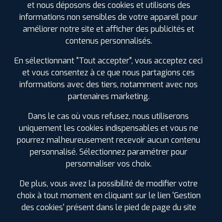
et nous déposons des cookies et utilisons des
informations non sensibles de votre appareil pour
PROFIL PLUS
MURET
améliorer notre site et afficher des publicités et
179 AV. JACQUES DOUZANS
31600 MURET
contenus personnalisés.
0561514834
|
HORAIRES
+D'INFOS
En sélectionnant "Tout accepter", vous acceptez ceci
et vous consentez à ce que nous partagions ces
informations avec des tiers, notamment avec nos
partenaires marketing.
LES GARAGES PROFIL PLUS
Dans le cas où vous refusez, nous utiliserons
DANS LES VILLES À PROXIMITÉ
uniquement les cookies indispensables et vous ne
pourrez malheureusement recevoir aucun contenu
personnalisé. Sélectionnez paramétrer pour
Aucamville (31)
personnaliser vos choix.
Balma (31)
Beauzelle (31)
De plus, vous avez la possibilité de modifier votre
Blagnac (31)
choix à tout moment en cliquant sur le lien 'Gestion
Castanet-Tolosan (31)
des cookies' présent dans le pied de page du site
Castelginest (31)