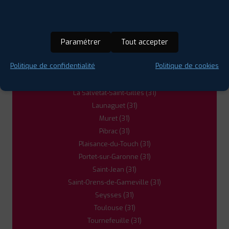
Colomiers (31)
Cornebarrieu (31)
Cugnaux (31)
Paramétrer
Tout accepter
Escalquens (31)
Fenouillet (31)
Politique de confidentialité
Politique de cookies
Frouzins (31)
L'Union (31)
La Salvetat-Saint-Gilles (31)
Launaguet (31)
Muret (31)
Pibrac (31)
Plaisance-du-Touch (31)
Portet-sur-Garonne (31)
Saint-Jean (31)
Saint-Orens-de-Gameville (31)
Seysses (31)
Toulouse (31)
Tournefeuille (31)