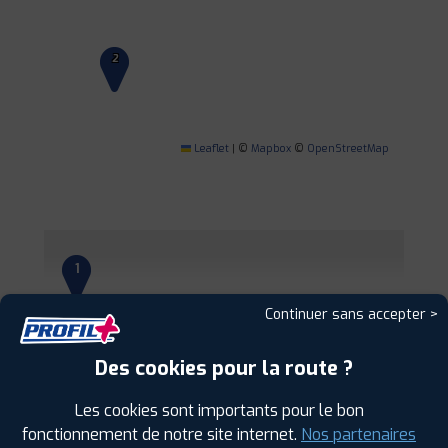
2
Leaflet
|
©
Mapbox
©
OpenStreetMap
1
Continuer sans accepter >
PROFIL PLUS
BLAGNAC
6 RUE DES ORFEVRES
31700 BLAGNAC
Des cookies pour la route ?
0561304488
|
HORAIRES
+D'INFOS
Les cookies sont importants pour le bon
fonctionnement de notre site internet.
Nos partenaires
2