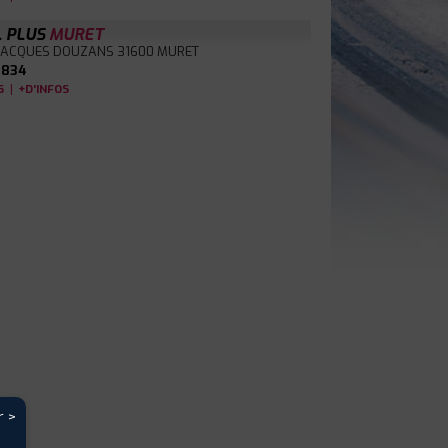
L PLUS
MURET
 JACQUES DOUZANS
31600 MURET
4834
|
S
+D'INFOS
r >