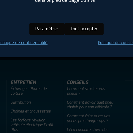
dans le pied de page du site
Paramétrer
Tout accepter
olitique de confidentialité
Politique de cookie
ir adherent
Offres d'emploi
FAQ
ENTRETIEN
CONSEILS
Éclairage - Phares de
Comment stocker vos
voiture
pneus ?
Distribution
Comment savoir quel pneu
choisir pour son véhicule ?
Chaînes et chaussettes
Comment faire durer vos
Les forfaits révision
pneus plus longtemps ?
véhicule électrique Profil
Plus
L'éco-conduite : faire des