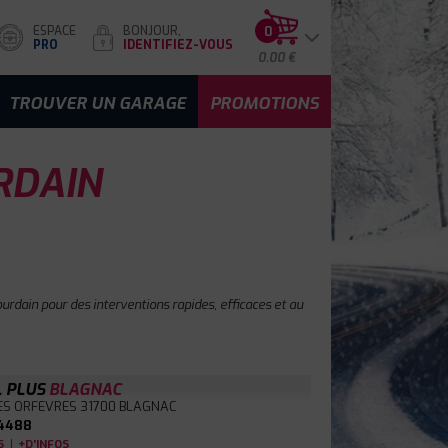
ESPACE
BONJOUR,
0
PRO
IDENTIFIEZ-VOUS
0.00 €
TROUVER UN GARAGE
PROMOTIONS
URDAIN
urdain pour des interventions rapides, efficaces et au
L PLUS
BLAGNAC
ES ORFEVRES
31700 BLAGNAC
4488
|
S
+D'INFOS