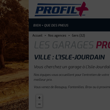
BIEN + QUE DES PNEUS
Accueil
>
Nos agences
>
Gers (32)
LES GARAGES
PRO
VILLE : L'ISLE-JOURDAIN
Vous cherchez un garage à L'Isle-Jourdai
Nos équipes vous accueillent pour l'entretien de votre 
meilleur prix.
Vous venez de Beaupuy, Fontenilles, Brax ou à proximi
+
−