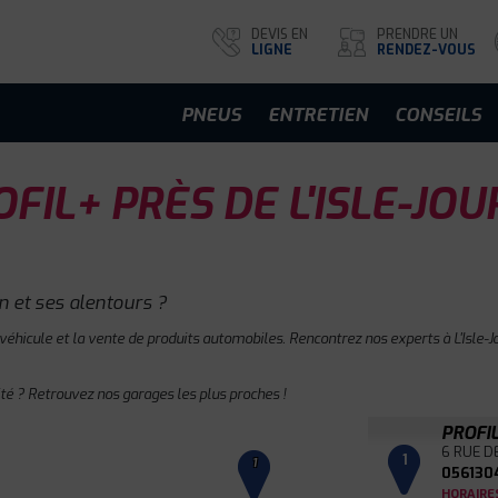
DEVIS EN
PRENDRE UN
LIGNE
RENDEZ-VOUS
PNEUS
ENTRETIEN
CONSEILS
FIL+ PRÈS DE L'ISLE-JO
n et ses alentours ?
véhicule et la vente de produits automobiles. Rencontrez nos experts à L'Isle-Jo
té ? Retrouvez nos garages les plus proches !
PROFI
6 RUE D
1
1
056130
HORAIRE