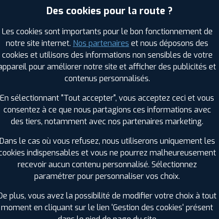
Des cookies pour la route ?
Les cookies sont importants pour le bon fonctionnement de
RAGES PROFIL PLUS DANS LES VILLES À PR
notre site internet.
Nos partenaires
et nous déposons des
cookies et utilisons des informations non sensibles de votre
Cornebarrieu (31)
Léguevin (31)
appareil pour améliorer notre site et afficher des publicités et
Cugnaux (31)
Muret (31)
contenus personnalisés.
Fenouillet (31)
Pibrac (31)
En sélectionnant "Tout accepter", vous acceptez ceci et vous
Fonsorbes (31)
Plaisance-du-Touch (31)
consentez à ce que nous partagions ces informations avec
Frouzins (31)
Portet-sur-Garonne (31)
des tiers, notamment avec nos partenaires marketing.
Grenade (31)
Saint-Alban (31)
La Salvetat-Saint-Gilles (31)
Saint-Lys (31)
Dans le cas où vous refusez, nous utiliserons uniquement les
cookies indispensables et vous ne pourrez malheureusement
GES PROFIL PLUS DANS LES DÉPARTEMENT
recevoir aucun contenu personnalisé. Sélectionnez
HAUTES-PYRÉNÉES (65)
PY
paramétrer pour personnaliser vos choix.
+ D'INFOS
De plus, vous avez la possibilité de modifier votre choix à tout
LOT-ET-GARONNE (47)
moment en cliquant sur le lien 'Gestion des cookies' présent
+ D'INFOS