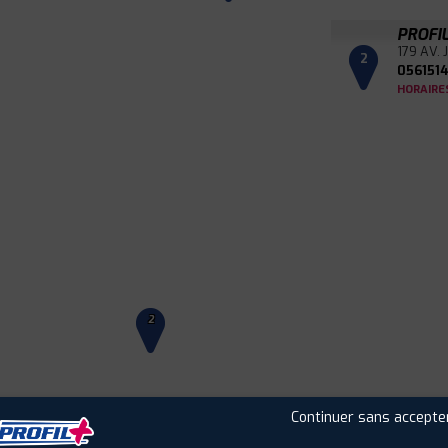
PROFI
179 AV.
2
056151
HORAIRE
2
Leaflet
|
©
Mapbox
©
OpenStreetMap
Continuer sans accepte