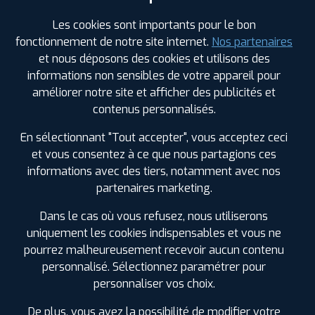
Les cookies sont importants pour le bon
PROFIL PLUS
MURET
fonctionnement de notre site internet.
Nos partenaires
179 AV. JACQUES DOUZANS
31600 MURET
et nous déposons des cookies et utilisons des
0561514834
informations non sensibles de votre appareil pour
|
HORAIRES
+D'INFOS
améliorer notre site et afficher des publicités et
contenus personnalisés.
3
En sélectionnant "Tout accepter", vous acceptez ceci
et vous consentez à ce que nous partagions ces
PROFIL PLUS
GAILLAC
informations avec des tiers, notamment avec nos
124 AV. SAINT EXUPERY
81600 GAILLAC
0563570329
partenaires marketing.
|
HORAIRES
+D'INFOS
Dans le cas où vous refusez, nous utiliserons
uniquement les cookies indispensables et vous ne
pourrez malheureusement recevoir aucun contenu
LES GARAGES PROFIL PLUS
personnalisé. Sélectionnez paramétrer pour
DANS LES VILLES À PROXIMITÉ
personnaliser vos choix.
De plus, vous avez la possibilité de modifier votre