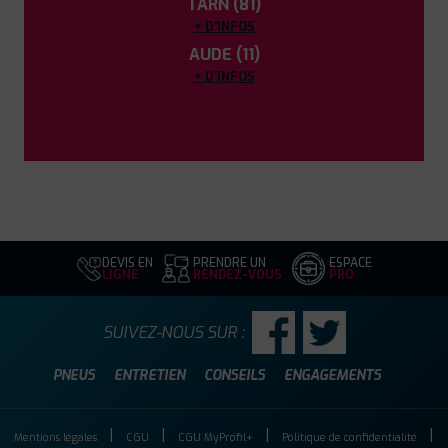
TARN (81)
+ D'INFOS
AUDE (11)
+ D'INFOS
DEVIS EN
PRENDRE UN
ESPACE
LIGNE
RENDEZ-VOUS
PRO
SUIVEZ-NOUS SUR :
PNEUS
ENTRETIEN
CONSEILS
ENGAGEMENTS
Mentions légales
CGU
CGU MyProfil+
Politique de confidentialité