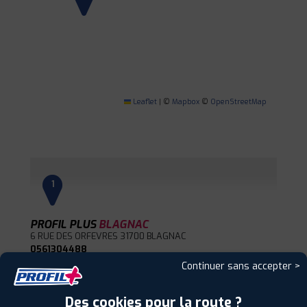
Leaflet
|
©
Mapbox
©
OpenStreetMap
1
PROFIL PLUS
BLAGNAC
6 RUE DES ORFEVRES
31700 BLAGNAC
0561304488
|
HORAIRES
+D'INFOS
Continuer sans accepter >
Des cookies pour la route ?
2