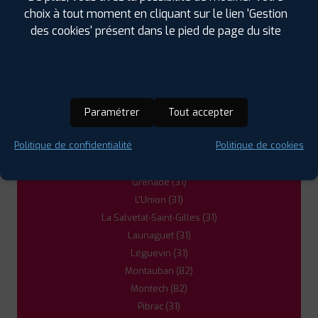
Aucamville (31)
choix à tout moment en cliquant sur le lien 'Gestion
Aussonne (31)
des cookies' présent dans le pied de page du site
Balma (31)
Beauzelle (31)
Blagnac (31)
Castelginest (31)
Colomiers (31)
Paramétrer
Tout accepter
Cornebarrieu (31)
Politique de confidentialité
Politique de cookies
Fenouillet (31)
Fronton (31)
Grenade (31)
L'Union (31)
La Salvetat-Saint-Gilles (31)
Launaguet (31)
Léguevin (31)
Montauban (82)
Montech (82)
Pibrac (31)