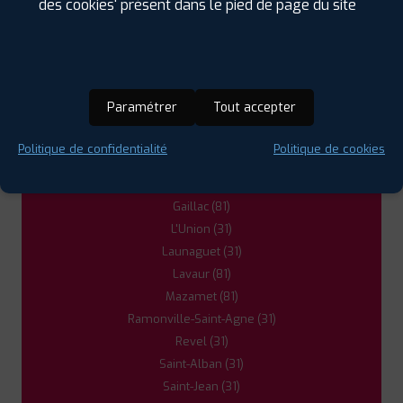
des cookies' présent dans le pied de page du site
Balma (31)
Bruguière (81)
Carmaux (81)
Castanet-Tolosan (31)
Castelginest (31)
Paramétrer
Tout accepter
Castres (81)
Escalquens (31)
Politique de confidentialité
Politique de cookies
Fenouillet (31)
Fronton (31)
Gaillac (81)
L'Union (31)
Launaguet (31)
Lavaur (81)
Mazamet (81)
Ramonville-Saint-Agne (31)
Revel (31)
Saint-Alban (31)
Saint-Jean (31)