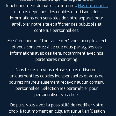
CARREFOUR
81000 ALBI
fonctionnement de notre site internet.
Nos partenaires
0563453030
et nous déposons des cookies et utilisons des
|
HORAIRES
+D'INFOS
informations non sensibles de votre appareil pour
améliorer notre site et afficher des publicités et
3
contenus personnalisés.
En sélectionnant "Tout accepter", vous acceptez ceci
PROFIL PLUS
CASTRES
et vous consentez à ce que nous partagions ces
21 RUE LUDOVIC JULIEN
81100 CASTRES
informations avec des tiers, notamment avec nos
0563626464
|
HORAIRES
+D'INFOS
partenaires marketing.
Dans le cas où vous refusez, nous utiliserons
uniquement les cookies indispensables et vous ne
LES GARAGES PROFIL PLUS
pourrez malheureusement recevoir aucun contenu
DANS LES VILLES À PROXIMITÉ
personnalisé. Sélectionnez paramétrer pour
personnaliser vos choix.
Albi (81)
Aucamville (31)
De plus, vous avez la possibilité de modifier votre
Aussillon (81)
choix à tout moment en cliquant sur le lien 'Gestion