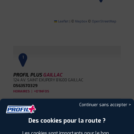
Leaflet
|
©
Mapbox
©
OpenStreetMap
1
PROFIL PLUS
GAILLAC
124 AV. SAINT EXUPERY
81600 GAILLAC
0563570329
|
HORAIRES
+D'INFOS
Continuer sans accepter >
2
Des cookies pour la route ?
PROFIL PLUS
ALBI
165 ROUTE DE MONTPLAISIR RTE MILLAU
Les cookies sont importants pour le bon