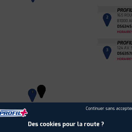
PROFI
165 ROU
2
81000 A
056345
HORAIRE
PROFI
124 AV.
3
056357
HORAIRE
1
Continuer sans accepte
Leaflet
|
©
Mapbox
©
OpenStreetMap
Des cookies pour la route ?