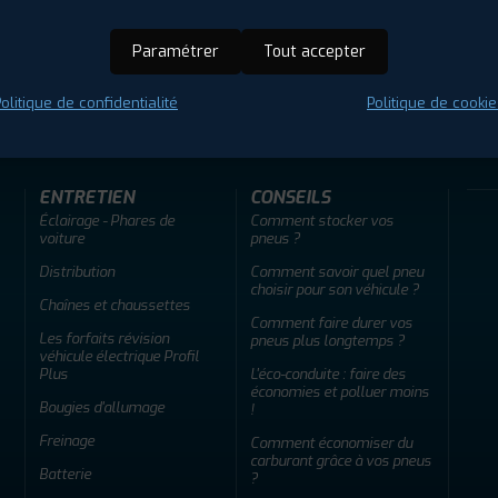
Paramétrer
Tout accepter
ir adherent
Offres d'emploi
FAQ
olitique de confidentialité
Politique de cookie
ENTRETIEN
CONSEILS
Éclairage - Phares de
Comment stocker vos
voiture
pneus ?
Distribution
Comment savoir quel pneu
choisir pour son véhicule ?
Chaînes et chaussettes
Comment faire durer vos
Les forfaits révision
pneus plus longtemps ?
véhicule électrique Profil
Plus
L'éco-conduite : faire des
économies et polluer moins
Bougies d'allumage
!
Freinage
Comment économiser du
carburant grâce à vos pneus
Batterie
?