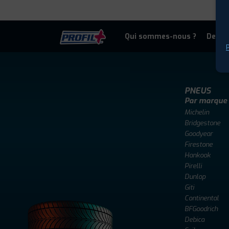
Qui sommes-nous ?
Deven
P
PNEUS
Par marque
Michelin
Bridgestone
Goodyear
Firestone
Hankook
Pirelli
Dunlop
Giti
Continental
BFGoodrich
Debica