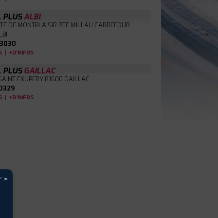
L PLUS
ALBI
TE DE MONTPLAISIR RTE MILLAU CARREFOUR
LBI
3030
|
S
+D'INFOS
L PLUS
GAILLAC
 SAINT EXUPERY
81600 GAILLAC
0329
|
S
+D'INFOS
r >