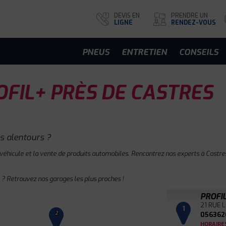
DEVIS EN
PRENDRE UN
LIGNE
RENDEZ-VOUS
PNEUS
ENTRETIEN
CONSEILS
FIL+ PRÈS DE CASTRES
s alentours ?
 véhicule et la vente de produits automobiles. Rencontrez nos experts à Castres
 ? Retrouvez nos garages les plus proches !
PROFI
21 RUE 
1
2
056362
HORAIRE