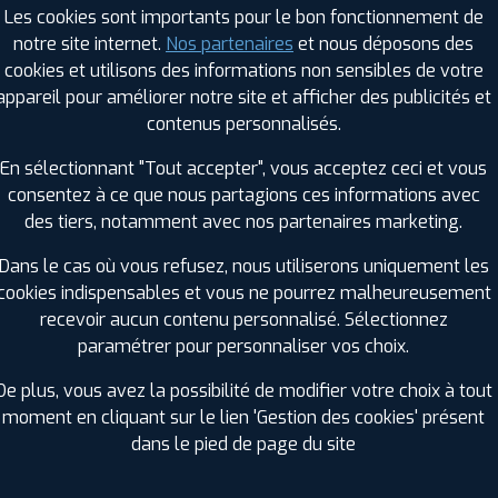
Les cookies sont importants pour le bon fonctionnement de
notre site internet.
Nos partenaires
et nous déposons des
cookies et utilisons des informations non sensibles de votre
RAGES PROFIL PLUS DANS LES VILLES À PR
appareil pour améliorer notre site et afficher des publicités et
contenus personnalisés.
Carcassonne (11)
Lavaur (81)
En sélectionnant "Tout accepter", vous acceptez ceci et vous
Gaillac (81)
Mazamet (81)
consentez à ce que nous partagions ces informations avec
Graulhet (81)
Revel (31)
des tiers, notamment avec nos partenaires marketing.
GES PROFIL PLUS DANS LES DÉPARTEMENT
Dans le cas où vous refusez, nous utiliserons uniquement les
HÉRAULT (34)
cookies indispensables et vous ne pourrez malheureusement
+ D'INFOS
recevoir aucun contenu personnalisé. Sélectionnez
RN-ET-GARONNE (82)
HAUTE-GARONNE (3
paramétrer pour personnaliser vos choix.
+ D'INFOS
+ D'INFOS
De plus, vous avez la possibilité de modifier votre choix à tout
moment en cliquant sur le lien 'Gestion des cookies' présent
dans le pied de page du site