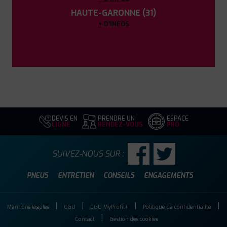
HAUTE-GARONNE (31)
+ D'INFOS
DEVIS EN
PRENDRE UN
ESPACE
LIGNE
RENDEZ-VOUS
PRO
SUIVEZ-NOUS SUR :
PNEUS
ENTRETIEN
CONSEILS
ENGAGEMENTS
Mentions légales
CGU
CGU MyProfil+
Politique de confidentialité
Contact
Gestion des cookies