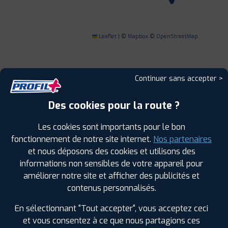
Leaflet
|
©
Mapbox
©
OpenStreetMap
Continuer sans accepter >
1
Des cookies pour la route ?
Les cookies sont importants pour le bon
PROFIL PLUS
ALBI
165 ROUTE DE MONTPLAISIR RTE MILLAU
fonctionnement de notre site internet.
Nos partenaires
CARREFOUR
81000 ALBI
et nous déposons des cookies et utilisons des
0563453030
informations non sensibles de votre appareil pour
|
HORAIRES
+D'INFOS
améliorer notre site et afficher des publicités et
contenus personnalisés.
2
En sélectionnant "Tout accepter", vous acceptez ceci
et vous consentez à ce que nous partagions ces
PROFIL PLUS
GAILLAC