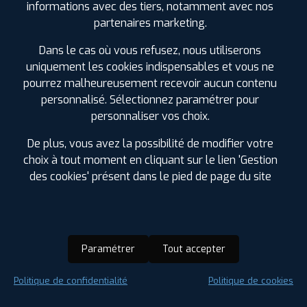
informations avec des tiers, notamment avec nos
124 AV. SAINT EXUPERY
81600 GAILLAC
partenaires marketing.
0563570329
|
HORAIRES
+D'INFOS
Dans le cas où vous refusez, nous utiliserons
uniquement les cookies indispensables et vous ne
3
pourrez malheureusement recevoir aucun contenu
personnalisé. Sélectionnez paramétrer pour
personnaliser vos choix.
PROFIL PLUS
CASTRES
21 RUE LUDOVIC JULIEN
81100 CASTRES
0563626464
De plus, vous avez la possibilité de modifier votre
|
HORAIRES
+D'INFOS
choix à tout moment en cliquant sur le lien 'Gestion
des cookies' présent dans le pied de page du site
LES GARAGES PROFIL PLUS
DANS LES VILLES À PROXIMITÉ
Paramétrer
Tout accepter
Bruguière (81)
Carmaux (81)
Politique de confidentialité
Politique de cookies
Castres (81)