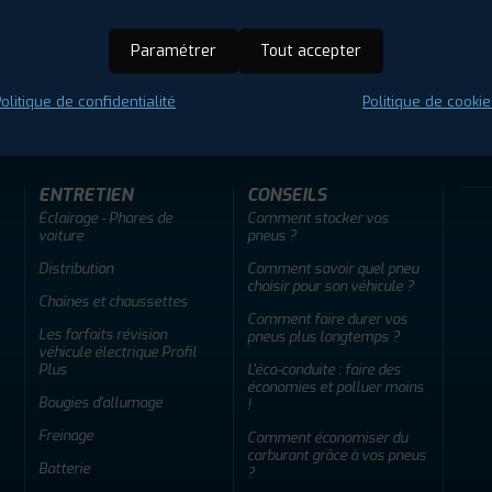
Paramétrer
Tout accepter
ir adherent
Offres d'emploi
FAQ
olitique de confidentialité
Politique de cookie
ENTRETIEN
CONSEILS
Éclairage - Phares de
Comment stocker vos
voiture
pneus ?
Distribution
Comment savoir quel pneu
choisir pour son véhicule ?
Chaînes et chaussettes
Comment faire durer vos
Les forfaits révision
pneus plus longtemps ?
véhicule électrique Profil
Plus
L'éco-conduite : faire des
économies et polluer moins
Bougies d'allumage
!
Freinage
Comment économiser du
carburant grâce à vos pneus
Batterie
?