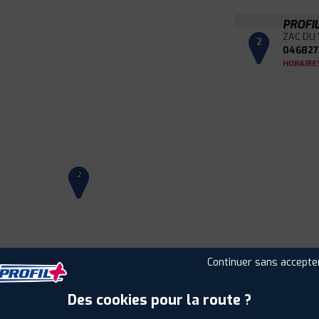
PROFI
ZAC DU 
2
046827
HORAIRE
2
Continuer sans accepte
Leaflet
|
©
Mapbox
©
OpenStreetMap
Des cookies pour la route ?