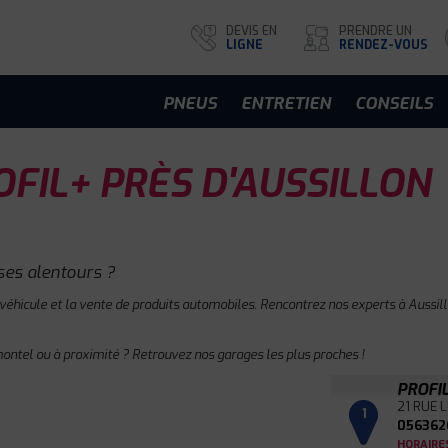
DEVIS EN
PRENDRE UN
LIGNE
RENDEZ-VOUS
PNEUS
ENTRETIEN
CONSEILS
FIL+ PRÈS D'AUSSILLON
ses alentours ?
 véhicule et la vente de produits automobiles. Rencontrez nos experts à Aussill
ntel ou à proximité ? Retrouvez nos garages les plus proches !
PROFI
21 RUE 
1
056362
HORAIRE