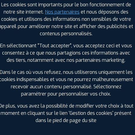
Les cookies sont importants pour le bon fonctionnement de
notre site internet.
Nos partenaires
et nous déposons des
cookies et utilisons des informations non sensibles de votre
RAGES PROFIL PLUS DANS LES VILLES À PR
appareil pour améliorer notre site et afficher des publicités et
contenus personnalisés.
Graulhet (81)
Revel (31)
En sélectionnant "Tout accepter", vous acceptez ceci et vous
Lézignan-Corbières (11)
Trèbes (11)
consentez à ce que nous partagions ces informations avec
Mazamet (81)
des tiers, notamment avec nos partenaires marketing.
GES PROFIL PLUS DANS LES DÉPARTEMENT
Dans le cas où vous refusez, nous utiliserons uniquement les
HÉRAULT (34)
cookies indispensables et vous ne pourrez malheureusement
+ D'INFOS
recevoir aucun contenu personnalisé. Sélectionnez
RN-ET-GARONNE (82)
HAUTE-GARONNE (3
paramétrer pour personnaliser vos choix.
+ D'INFOS
+ D'INFOS
De plus, vous avez la possibilité de modifier votre choix à tout
moment en cliquant sur le lien 'Gestion des cookies' présent
dans le pied de page du site