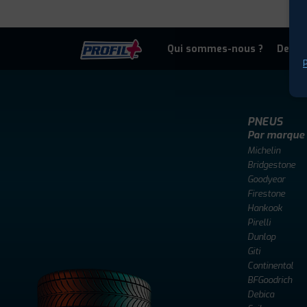
Qui sommes-nous ?
Deven
P
PNEUS
Par marque
Michelin
Bridgestone
Goodyear
Firestone
Hankook
Pirelli
Dunlop
Giti
Continental
BFGoodrich
Debica