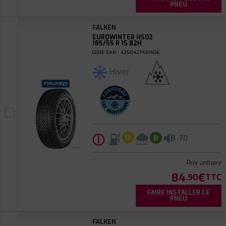
PNEU
FALKEN
EUROWINTER HS02
185/55 R 15 82H
CODE EAN : 4250427431406
Hiver
ⓘ
B
D
B
70
Prix unitaire
84
€
.90
TTC
FAIRE INSTALLER CE
PNEU
FALKEN