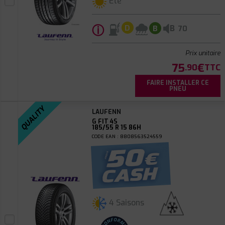
Été
ⓘ
B
D
B
70
Prix unitaire
75
€
.90
TTC
FAIRE INSTALLER CE
PNEU
QUALITY
LAUFENN
G FIT 4S
185/55 R 15 86H
CODE EAN : 8808563524559
4 Saisons