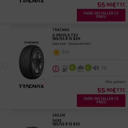
55
€
.90
TTC
FAIRE INSTALLER CE
PNEU
TRACMAX
X-PRIVILO TX2
185/55 R 15 82H
CODE EAN : 6956647619911
Été
ⓘ
B
C
C
70
Prix unitaire
55
€
.90
TTC
FAIRE INSTALLER CE
PNEU
SAILUN
SH32
185/55 R 15 82V