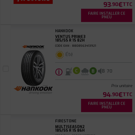
93
€
.90
TTC
FAIRE INSTALLER CE
PNEU
HANKOOK
VENTUS PRIME3
185/55 R 15 82H
CODE EAN : 8808563413921
Été
ⓘ
B
C
B
70
Prix unitaire
94
€
.90
TTC
FAIRE INSTALLER CE
PNEU
FIRESTONE
MULTISEASON2
185/55 R 15 86H