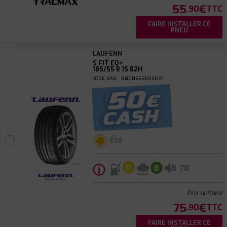
55
€
.90
TTC
FAIRE INSTALLER CE
PNEU
LAUFENN
S FIT EQ+
185/55 R 15 82H
CODE EAN : 8808563503691
Été
ⓘ
B
D
B
70
Prix unitaire
75
€
.90
TTC
FAIRE INSTALLER CE