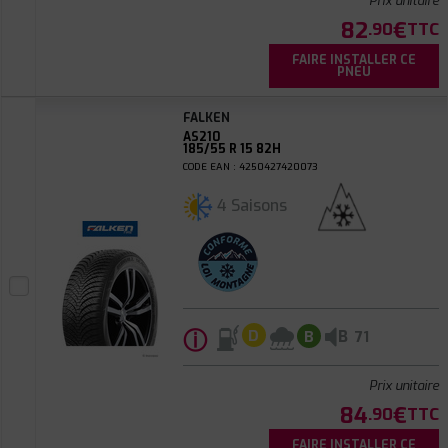
Prix unitaire
82
€
.90
TTC
FAIRE INSTALLER CE
PNEU
FALKEN
AS210
185/55 R 15 82H
CODE EAN : 4250427420073
4 Saisons
ⓘ
B
D
B
71
Prix unitaire
84
€
.90
TTC
FAIRE INSTALLER CE