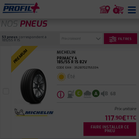
0
NOS
PNEUS
53 pneus
correspondent à
FILTRES
185/55 R 15
PREMIUM
MICHELIN
PRIMACY 4
185/55 R 15 82V
CODE EAN : 3528702755334
Été
ⓘ
B
C
A
68
Prix unitaire
117
€
.90
TTC
FAIRE INSTALLER CE
PNEU