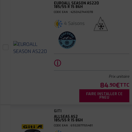
EUROALL SEASON AS220
185/55 R 15 86H
CODE EAN : 4250427441078
4 Saisons
ⓘ
Prix unitaire
84
€
.90
TTC
FAIRE INSTALLER CE
PNEU
GITI
ALLSEAS AS2
185/55 R 15 86H
CODE EAN : 6932877155481