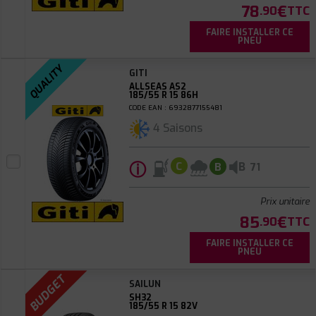
78
€
.90
TTC
FAIRE INSTALLER CE
PNEU
QUALITY
GITI
ALLSEAS AS2
185/55 R 15 86H
CODE EAN : 6932877155481
4 Saisons
ⓘ
B
C
B
71
Prix unitaire
85
€
.90
TTC
FAIRE INSTALLER CE
PNEU
BUDGET
SAILUN
SH32
185/55 R 15 82V