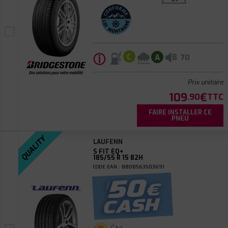
ⓘ
B
C
A
70
Prix unitaire
109
€
.90
TTC
FAIRE INSTALLER CE
PNEU
QUALITY
LAUFENN
S FIT EQ+
185/55 R 15 82H
CODE EAN : 8808563503691