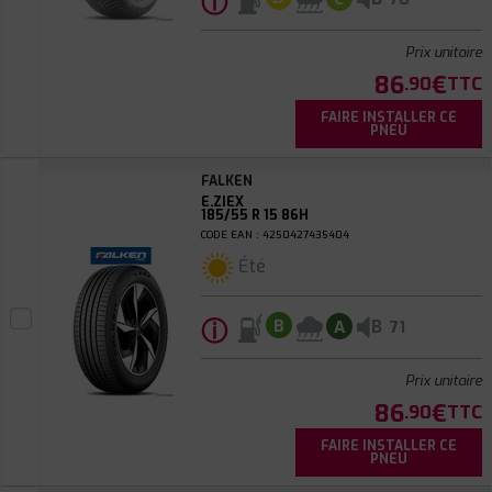
ⓘ
Prix unitaire
86
€
.90
TTC
FAIRE INSTALLER CE
PNEU
FALKEN
E.ZIEX
185/55 R 15 86H
CODE EAN : 4250427435404
Été
ⓘ
B
B
A
71
Prix unitaire
86
€
.90
TTC
FAIRE INSTALLER CE
PNEU