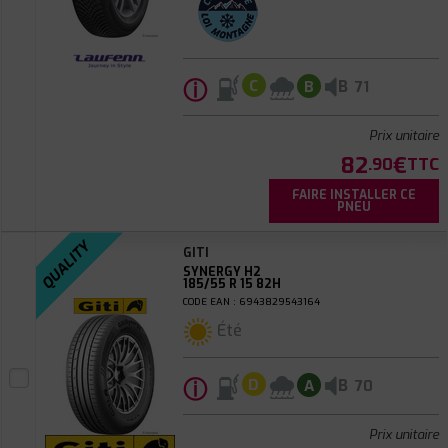
ⓘ
B
C
B
71
Prix unitaire
82
€
.90
TTC
FAIRE INSTALLER CE
PNEU
QUALITY
GITI
SYNERGY H2
185/55 R 15 82H
CODE EAN : 6943829543164
Été
ⓘ
B
D
A
70
Prix unitaire