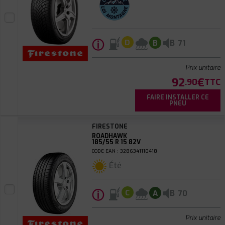
ⓘ
B
D
B
71
Prix unitaire
92
€
.90
TTC
FAIRE INSTALLER CE
PNEU
FIRESTONE
ROADHAWK
185/55 R 15 82V
CODE EAN : 3286341110418
Été
ⓘ
B
C
A
70
Prix unitaire