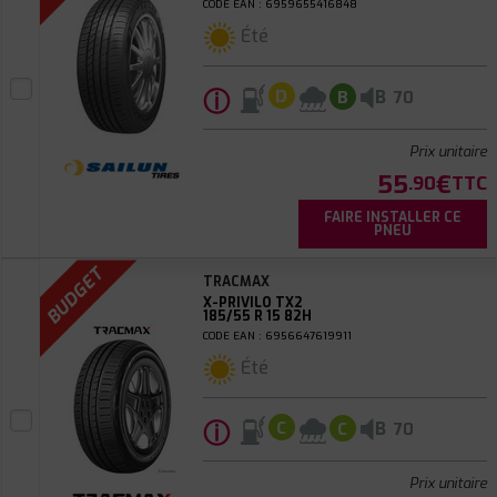
CODE EAN : 6959655416848
Été
ⓘ
B
D
B
70
Prix unitaire
55
€
.90
TTC
FAIRE INSTALLER CE
PNEU
BUDGET
TRACMAX
X-PRIVILO TX2
185/55 R 15 82H
CODE EAN : 6956647619911
Été
ⓘ
B
C
C
70
Prix unitaire