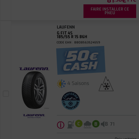
81
€
FAIRE INSTALLER CE
PNEU
LAUFENN
G FIT 4S
185/55 R 15 86H
CODE EAN : 8808563524559
4 Saisons
ⓘ
B
C
B
71