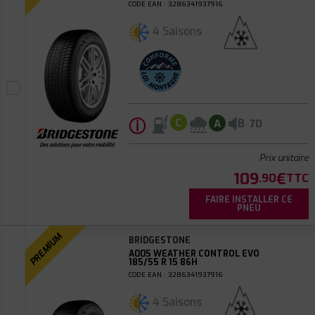
CODE EAN : 3286341937916
4 Saisons
ⓘ
B
C
A
70
Prix unitaire
109
€
.90
TTC
FAIRE INSTALLER CE
PNEU
PREMIUM
BRIDGESTONE
A005 WEATHER CONTROL EVO
185/55 R 15 86H
CODE EAN : 3286341937916
4 Saisons