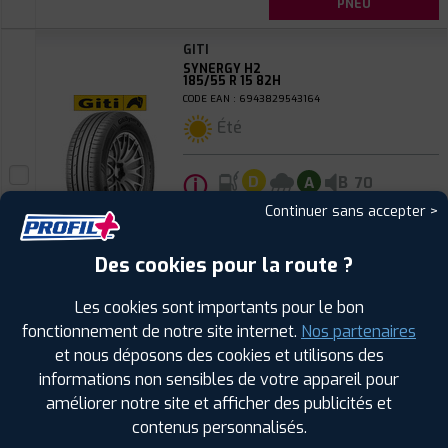
PNEU
GITI
SYNERGY H2
185/55 R 15 82H
CODE EAN : 6943829543164
Été
ⓘ
B
D
A
70
Continuer sans accepter >
Prix unitaire
78
€
.90
TTC
Des cookies pour la route ?
FAIRE INSTALLER CE
PNEU
Les cookies sont importants pour le bon
fonctionnement de notre site internet.
Nos partenaires
LAUFENN
et nous déposons des cookies et utilisons des
S FIT EQ+
informations non sensibles de votre appareil pour
185/55 R 15 82V
CODE EAN : 8808563503707
améliorer notre site et afficher des publicités et
contenus personnalisés.