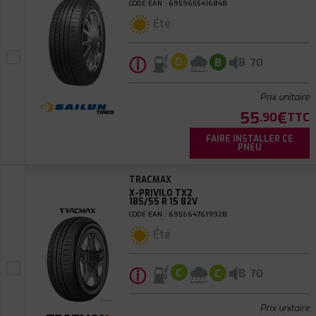
CODE EAN : 6959655416848
Été
ⓘ
B
D
B
70
Prix unitaire
55
€
.90
TTC
FAIRE INSTALLER CE
PNEU
TRACMAX
X-PRIVILO TX2
185/55 R 15 82V
CODE EAN : 6956647619928
Été
ⓘ
B
C
C
70
Prix unitaire