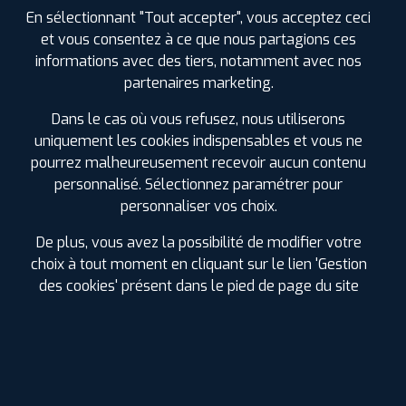
En sélectionnant "Tout accepter", vous acceptez ceci
et vous consentez à ce que nous partagions ces
informations avec des tiers, notamment avec nos
Été
partenaires marketing.
ⓘ
B
D
B
70
Dans le cas où vous refusez, nous utiliserons
uniquement les cookies indispensables et vous ne
Prix unitaire
pourrez malheureusement recevoir aucun contenu
78
€
personnalisé. Sélectionnez paramétrer pour
.90
TTC
personnaliser vos choix.
FAIRE INSTALLER CE
PNEU
De plus, vous avez la possibilité de modifier votre
choix à tout moment en cliquant sur le lien 'Gestion
LAUFENN
S FIT2
des cookies' présent dans le pied de page du site
185/55 R 15 82V
CODE EAN : 8808563654508