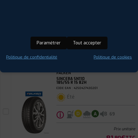
Été
ⓘ
B
C
B
69
Prix unitaire
Paramétrer
Tout accepter
78
€
.90
TTC
FAIRE INSTALLER CE
Politique de confidentialité
Politique de cookies
PNEU
FALKEN
SINCERA SN110
185/55 R 15 82H
CODE EAN : 4250427430201
Été
ⓘ
B
D
A
69
Prix unitaire
.90
TTC