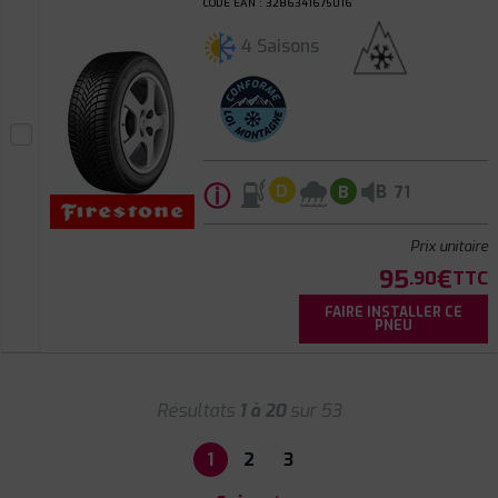
CODE EAN : 3286341675016
4 Saisons
ⓘ
B
D
B
71
Prix unitaire
95
€
.90
TTC
FAIRE INSTALLER CE
PNEU
Résultats
1 à 20
sur 53
1
2
3