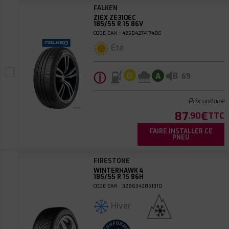
FALKEN
ZIEX ZE310EC
185/55 R 15 86V
CODE EAN : 4250427417486
Été
ⓘ
B
D
A
69
Prix unitaire
87
€
.90
TTC
FAIRE INSTALLER CE
PNEU
FIRESTONE
WINTERHAWK 4
185/55 R 15 86H
CODE EAN : 3286342851310
Hiver