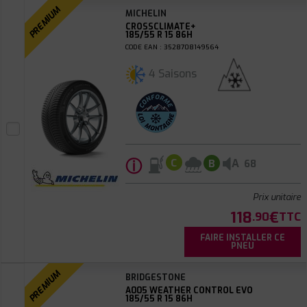
PREMIUM
MICHELIN
CROSSCLIMATE+
185/55 R 15 86H
CODE EAN : 3528708149564
4 Saisons
ⓘ
A
C
B
68
Prix unitaire
118
€
.90
TTC
FAIRE INSTALLER CE
PNEU
PREMIUM
BRIDGESTONE
A005 WEATHER CONTROL EVO
185/55 R 15 86H