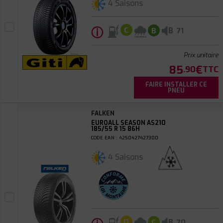
4 Saisons
ⓘ
B
C
B
71
Prix unitaire
85
€
.90
TTC
FAIRE INSTALLER CE
PNEU
FALKEN
EUROALL SEASON AS210
185/55 R 15 86H
CODE EAN : 4250427427300
4 Saisons
B
D
C
70