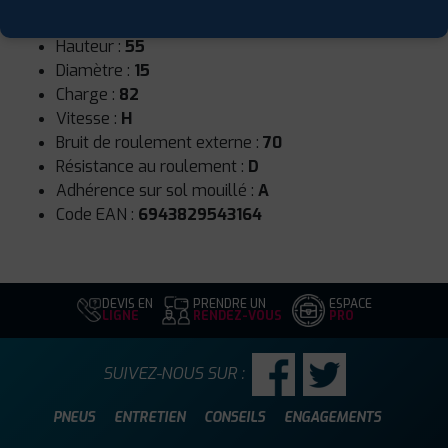
Largeur :
185
Hauteur :
55
Diamètre :
15
Charge :
82
Vitesse :
H
Bruit de roulement externe :
70
Résistance au roulement :
D
Adhérence sur sol mouillé :
A
Code EAN :
6943829543164
DEVIS EN
PRENDRE UN
ESPACE
LIGNE
RENDEZ-VOUS
PRO
SUIVEZ-NOUS SUR :
PNEUS
ENTRETIEN
CONSEILS
ENGAGEMENTS