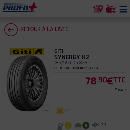
0
RETOUR À LA LISTE
GITI
SYNERGY H2
185/55 R 15 82H
CODE EAN : 6943829543164
78
€
.90
TTC
l'unité
Été
B
70
D
A