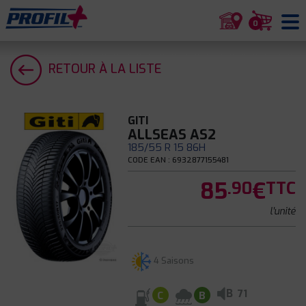
0
RETOUR À LA LISTE
GITI
ALLSEAS AS2
185/55 R 15 86H
CODE EAN : 6932877155481
85
€
.90
TTC
l'unité
4 Saisons
B
71
C
B