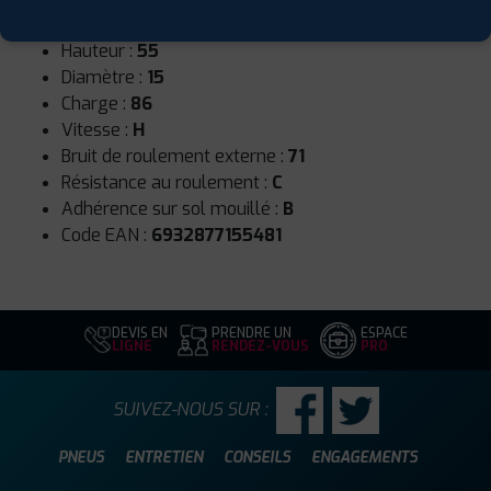
Largeur :
185
Hauteur :
55
Diamètre :
15
Charge :
86
Vitesse :
H
Bruit de roulement externe :
71
Résistance au roulement :
C
Adhérence sur sol mouillé :
B
Code EAN :
6932877155481
DEVIS EN
PRENDRE UN
ESPACE
LIGNE
RENDEZ-VOUS
PRO
SUIVEZ-NOUS SUR :
PNEUS
ENTRETIEN
CONSEILS
ENGAGEMENTS