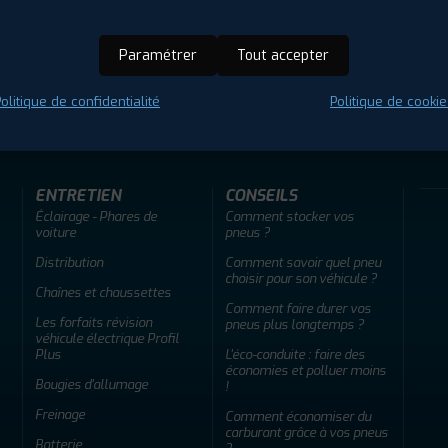
Paramétrer
Tout accepter
ir adherent
Offres d'emploi
FAQ
olitique de confidentialité
Politique de cookie
ENTRETIEN
CONSEILS
Éclairage - Phares de
Comment stocker vos
voiture
pneus ?
Distribution
Comment savoir quel pneu
choisir pour son véhicule ?
Chaînes et chaussettes
Comment faire durer vos
Les forfaits révision
pneus plus longtemps ?
véhicule électrique Profil
Plus
L'éco-conduite : faire des
économies et polluer moins
Bougies d'allumage
!
Freinage
Comment économiser du
carburant grâce à vos pneus
Batterie