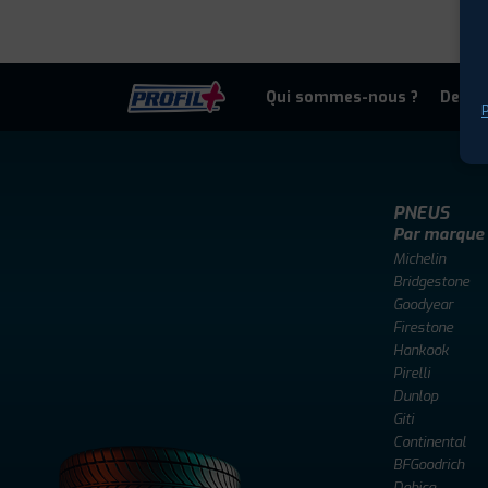
Qui sommes-nous ?
Deven
P
PNEUS
Par marque
Michelin
Bridgestone
Goodyear
Firestone
Hankook
Pirelli
Dunlop
Giti
Continental
BFGoodrich
Debica