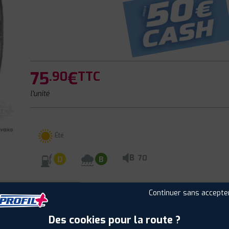
75
€
.90
TTC
l'unité
Été
B
70
D
B
CLIENTS
ÉTIQUETAGE
Continuer sans accepte
Des cookies pour la route ?