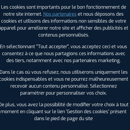
Saison :
Été
Les cookies sont importants pour le bon fonctionnement de
Runflat :
Non
notre site internet.
Nos partenaires
et nous déposons des
Largeur :
185
cookies et utilisons des informations non sensibles de votre
Hauteur :
55
appareil pour améliorer notre site et afficher des publicités et
Diamètre :
15
contenus personnalisés.
Charge :
82
En sélectionnant "Tout accepter", vous acceptez ceci et vous
Vitesse :
H
consentez à ce que nous partagions ces informations avec
Bruit de roulement externe :
70
des tiers, notamment avec nos partenaires marketing.
Résistance au roulement :
D
Adhérence sur sol mouillé :
B
Dans le cas où vous refusez, nous utiliserons uniquement les
Code EAN :
8808563503691
cookies indispensables et vous ne pourrez malheureusement
recevoir aucun contenu personnalisé. Sélectionnez
paramétrer pour personnaliser vos choix.
De plus, vous avez la possibilité de modifier votre choix à tout
moment en cliquant sur le lien 'Gestion des cookies' présent
dans le pied de page du site