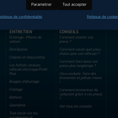
ir adherent
Offres d'emploi
FAQ
Paramétrer
Tout accepter
olitique de confidentialité
Politique de cookie
ENTRETIEN
CONSEILS
Éclairage - Phares de
Comment stocker vos
voiture
pneus ?
Distribution
Comment savoir quel pneu
choisir pour son véhicule ?
Chaînes et chaussettes
Comment faire durer vos
Les forfaits révision
pneus plus longtemps ?
véhicule électrique Profil
Plus
L'éco-conduite : faire des
économies et polluer moins
Bougies d'allumage
!
Freinage
Comment économiser du
carburant grâce à vos pneus
Batterie
?
Géométrie
Voir tous les conseils
Tout savoir sur les
suspensions et