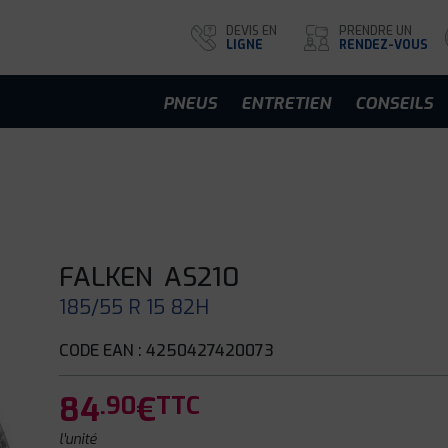
DEVIS EN
PRENDRE UN
LIGNE
RENDEZ-VOUS
PNEUS
ENTRETIEN
CONSEILS
FALKEN
AS210
185/55 R 15 82H
CODE EAN : 4250427420073
84
€
.90
TTC
l'unité