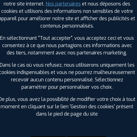
notre site internet.
Nos partenaires
et nous déposons des
Hauteur :
55
cookies et utilisons des informations non sensibles de votre
Diamètre :
15
appareil pour améliorer notre site et afficher des publicités et
Charge :
82
contenus personnalisés.
Vitesse :
H
Bruit de roulement externe :
71
En sélectionnant "Tout accepter", vous acceptez ceci et vous
Résistance au roulement :
D
consentez à ce que nous partagions ces informations avec
Adhérence sur sol mouillé :
B
des tiers, notamment avec nos partenaires marketing.
Code EAN :
4250427420073
Dans le cas où vous refusez, nous utiliserons uniquement les
cookies indispensables et vous ne pourrez malheureusement
recevoir aucun contenu personnalisé. Sélectionnez
paramétrer pour personnaliser vos choix.
De plus, vous avez la possibilité de modifier votre choix à tout
moment en cliquant sur le lien 'Gestion des cookies' présent
dans le pied de page du site