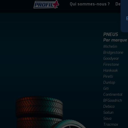
Qui sommes-nous ?
Deven
P
PNEUS
Par marque
Michelin
Bridgestone
Goodyear
Firestone
Hankook
Pirelli
Dunlop
Giti
Continental
BFGoodrich
Debica
Sailun
Sava
Tracmax