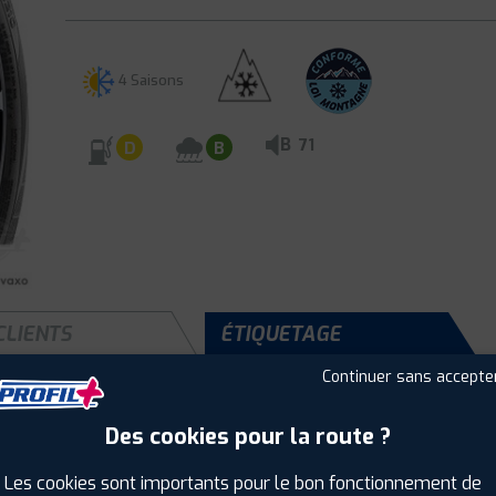
4 Saisons
B
71
D
B
CLIENTS
ÉTIQUETAGE
Continuer sans accepte
Des cookies pour la route ?
Saison :
4 Saisons
Runflat :
Non
Les cookies sont importants pour le bon fonctionnement de
Largeur :
185