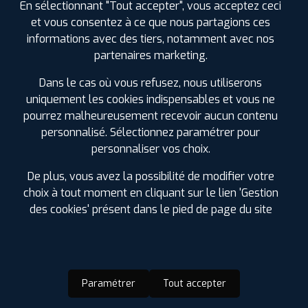
En sélectionnant "Tout accepter", vous acceptez ceci
DANS LES VILLES À PROXIMITÉ
et vous consentez à ce que nous partagions ces
informations avec des tiers, notamment avec nos
Agen (47)
partenaires marketing.
Aucamville (31)
Dans le cas où vous refusez, nous utiliserons
Aussonne (31)
uniquement les cookies indispensables et vous ne
Beauzelle (31)
pourrez malheureusement recevoir aucun contenu
Bon-Encontre (47)
personnalisé. Sélectionnez paramétrer pour
Boé (47)
personnaliser vos choix.
Castelginest (31)
Castelnau-d'Estrétefonds (31)
De plus, vous avez la possibilité de modifier votre
Cornebarrieu (31)
choix à tout moment en cliquant sur le lien 'Gestion
Fenouillet (31)
des cookies' présent dans le pied de page du site
Fleurance (32)
Fronton (31)
Grenade (31)
L'Isle-Jourdain (32)
Paramétrer
Tout accepter
Launaguet (31)
Le Passage (47)