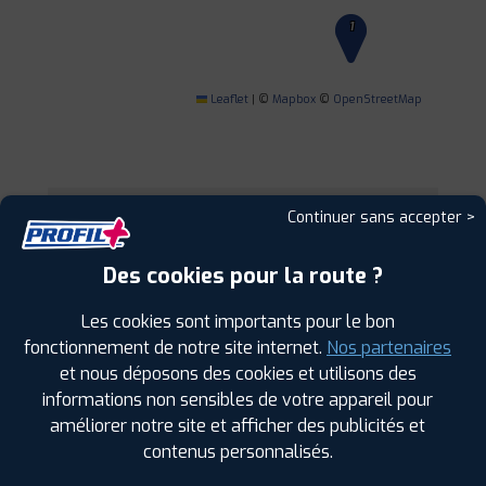
1
Leaflet
|
©
Mapbox
©
OpenStreetMap
Continuer sans accepter >
1
Des cookies pour la route ?
PROFIL PLUS
BLAGNAC
6 RUE DES ORFEVRES
31700 BLAGNAC
Les cookies sont importants pour le bon
0561304488
fonctionnement de notre site internet.
Nos partenaires
|
HORAIRES
+D'INFOS
et nous déposons des cookies et utilisons des
informations non sensibles de votre appareil pour
améliorer notre site et afficher des publicités et
contenus personnalisés.
LES GARAGES PROFIL PLUS