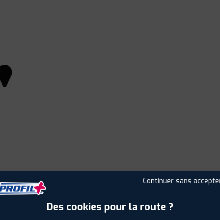
Continuer sans accepte
Leaflet
|
©
Mapbox
©
OpenStreetMap
Des cookies pour la route ?