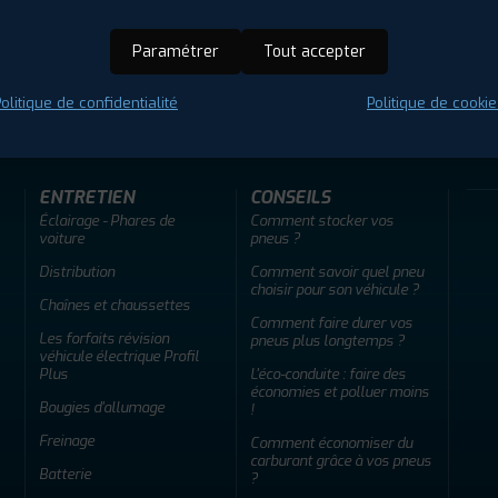
Paramétrer
Tout accepter
ir adherent
Offres d'emploi
FAQ
olitique de confidentialité
Politique de cookie
ENTRETIEN
CONSEILS
Éclairage - Phares de
Comment stocker vos
voiture
pneus ?
Distribution
Comment savoir quel pneu
choisir pour son véhicule ?
Chaînes et chaussettes
Comment faire durer vos
Les forfaits révision
pneus plus longtemps ?
véhicule électrique Profil
Plus
L'éco-conduite : faire des
économies et polluer moins
Bougies d'allumage
!
Freinage
Comment économiser du
carburant grâce à vos pneus
Batterie
?