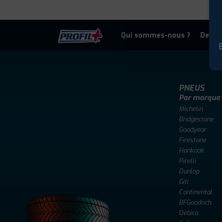
Qui sommes-nous ?
Deven
P
PNEUS
Par marque
Michelin
Bridgestone
Goodyear
Firestone
Hankook
Pirelli
Dunlop
Giti
Continental
BFGoodrich
Debica