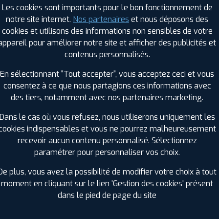
Les cookies sont importants pour le bon fonctionnement de
notre site internet.
Nos partenaires
et nous déposons des
cookies et utilisons des informations non sensibles de votre
RAGES PROFIL PLUS DANS LES VILLES À PR
appareil pour améliorer notre site et afficher des publicités et
contenus personnalisés.
Condom (32)
Moissac (82)
En sélectionnant "Tout accepter", vous acceptez ceci et vous
Fleurance (32)
Nérac (47)
consentez à ce que nous partagions ces informations avec
Le Passage (47)
Tonneins (47)
des tiers, notamment avec nos partenaires marketing.
GES PROFIL PLUS DANS LES DÉPARTEMENT
Dans le cas où vous refusez, nous utiliserons uniquement les
LANDES (40)
cookies indispensables et vous ne pourrez malheureusement
+ D'INFOS
recevoir aucun contenu personnalisé. Sélectionnez
)
LOT (46)
paramétrer pour personnaliser vos choix.
+ D'INFOS
De plus, vous avez la possibilité de modifier votre choix à tout
moment en cliquant sur le lien 'Gestion des cookies' présent
dans le pied de page du site