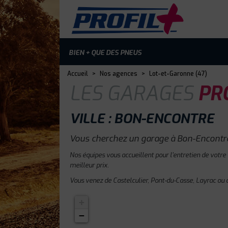
BIEN + QUE DES PNEUS
Accueil
>
Nos agences
>
Lot-et-Garonne (47)
LES GARAGES
PRO
VILLE : BON-ENCONTRE
Vous cherchez un garage à Bon-Encontre
Nos équipes vous accueillent pour l'entretien de votre
meilleur prix.
Vous venez de Castelculier, Pont-du-Casse, Layrac ou 
+
−