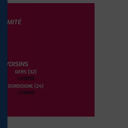
OXIMITÉ
S VOISINS
GERS (32)
+ D'INFOS
DORDOGNE (24)
+ D'INFOS