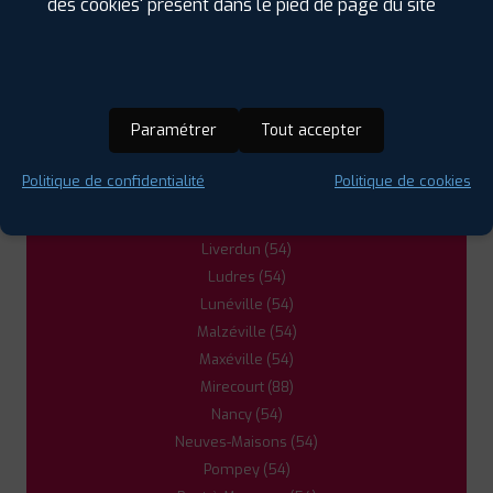
des cookies' présent dans le pied de page du site
PROFIL PLUS
ECROUVES TOUL
Champigneulles (54)
149 AVENUE DU 15EME GENIE
54200 ECROUVES
0383640605
Dombasle-sur-Meurthe (54)
|
HORAIRES
+D'INFOS
Essey-lès-Nancy (54)
Frouard (54)
Paramétrer
Tout accepter
Heillecourt (54)
5
Jarville-la-Malgrange (54)
Politique de confidentialité
Politique de cookies
Laneuveville-devant-Nancy (54)
PROFIL PLUS
LOUVIGNY
Laxou (54)
24 RUE DE CHEGNY
57420 LOUVIGNY
0387529292
Liverdun (54)
|
HORAIRES
+D'INFOS
Ludres (54)
Lunéville (54)
Malzéville (54)
Maxéville (54)
Mirecourt (88)
Nancy (54)
Neuves-Maisons (54)
Pompey (54)