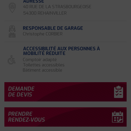
ADRESSE
40 RUE DE LA STRASBOURGEOISE
54300 REHAINVILLER
RESPONSABLE DE GARAGE
Christophe CORBIER
ACCESSIBILITÉ AUX PERSONNES À
MOBILITÉ RÉDUITE
Comptoir adapté
Toilettes accessibles
Bâtiment accessible
DEMANDE
DE DEVIS
PRENDRE
RENDEZ-VOUS