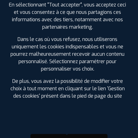
En sélectionnant "Tout accepter", vous acceptez ceci
Vidange
et vous consentez à ce que nous partagions ces
Réparation de pneus à chaud
informations avec des tiers, notamment avec nos
Diagnostic visuel offert (33 points de contrôle)
partenaires marketing.
Réparation de pneus tubeless
Dans le cas où vous refusez, nous utiliserons
Remplacement de pneus
uniquement les cookies indispensables et vous ne
pourrez malheureusement recevoir aucun contenu
Habilitation Electrique (BOL)
personnalisé. Sélectionnez paramétrer pour
Montage pneus à REHAINVILLER
personnaliser vos choix.
Accès Camping Car et véhicules utilitaires carrossés
De plus, vous avez la possibilité de modifier votre
Révision constructeur
choix à tout moment en cliquant sur le lien 'Gestion
Essuie-glace
des cookies' présent dans le pied de page du site
Intervention sur système TPMS
Batterie
Vente Accessoires
Contrôle pression offert