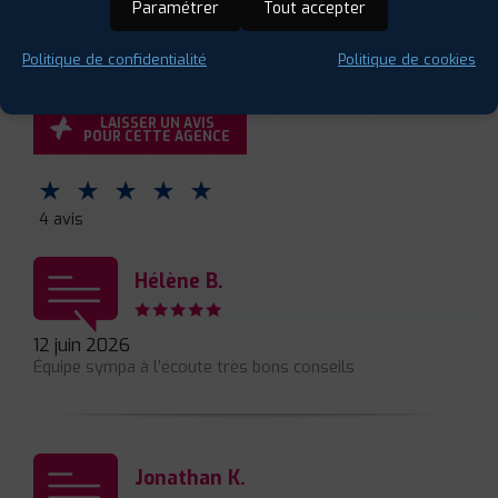
Paramétrer
Tout accepter
Politique de confidentialité
Politique de cookies
AVIS DE NOS CLIENTS
LAISSER UN AVIS
POUR CETTE AGENCE
⋆
⋆
⋆
⋆
⋆
4 avis
Hélène B.
12 juin 2026
Équipe sympa à l’écoute très bons conseils
Jonathan K.