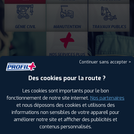
GÉNIE CIVIL
MANUTENTION
TRAVAUX PUBLICS
NOS SERVICES PLUS
Continuer sans accepter >
Échappement
Des cookies pour la route ?
Freinage
Géométrie Véhicule Utilitaire long et Camping Car
Les cookies sont importants pour le bon
Amortisseurs
fonctionnement de notre site internet.
Nos partenaires
et nous déposons des cookies et utilisons des
Vente et montage pneus Camping car
informations non sensibles de votre appareil pour
Géométrie
améliorer notre site et afficher des publicités et
Gardiennage pneus à REHAINVILLER
contenus personnalisés.
Agence labellisée run flat