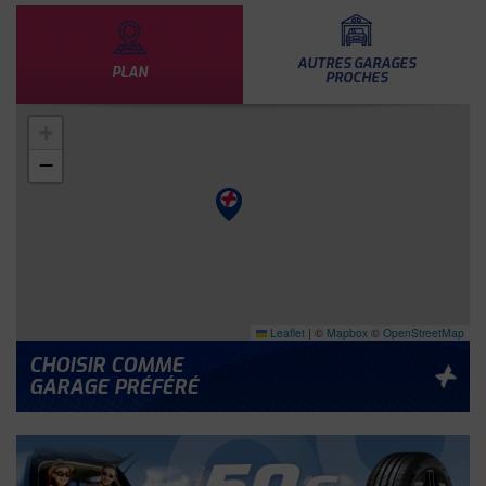
AUTRES GARAGES
PLAN
PROCHES
+
−
Leaflet
|
©
Mapbox
©
OpenStreetMap
CHOISIR COMME
GARAGE PRÉFÉRÉ