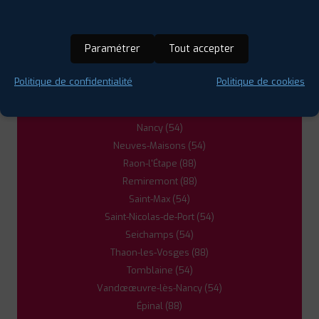
Gérardmer (88)
Heillecourt (54)
Jarville-la-Malgrange (54)
Paramétrer
Tout accepter
Laneuveville-devant-Nancy (54)
Ludres (54)
Politique de confidentialité
Politique de cookies
Lunéville (54)
Mirecourt (88)
Nancy (54)
Neuves-Maisons (54)
Raon-l'Étape (88)
Remiremont (88)
Saint-Max (54)
Saint-Nicolas-de-Port (54)
Seichamps (54)
Thaon-les-Vosges (88)
Tomblaine (54)
Vandœœuvre-lès-Nancy (54)
Épinal (88)