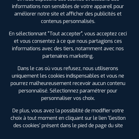
REHAINVILLER
informations non sensibles de votre appareil pour
0383743982
améliorer notre site et afficher des publicités et
|
HORAIRES
+D'INFOS
contenus personnalisés.
En sélectionnant "Tout accepter", vous acceptez ceci
3
et vous consentez à ce que nous partagions ces
informations avec des tiers, notamment avec nos
PROFIL PLUS
LANGRES
partenaires marketing.
RUE DE L'AVENIR CENTRE COMMERCIAL LECLERC
- PARC D'ACT
52200 SAINTS GEOSMES
Dans le cas où vous refusez, nous utiliserons
0325873631
uniquement les cookies indispensables et vous ne
|
HORAIRES
+D'INFOS
pourrez malheureusement recevoir aucun contenu
personnalisé. Sélectionnez paramétrer pour
LES GARAGES PROFIL PLUS
personnaliser vos choix.
DANS LES VILLES À PROXIMITÉ
De plus, vous avez la possibilité de modifier votre
Dombasle-sur-Meurthe (54)
choix à tout moment en cliquant sur le lien 'Gestion
Essey-lès-Nancy (54)
des cookies' présent dans le pied de page du site
Golbey (88)