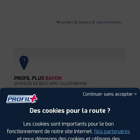
Leaflet
|
©
Mapbox
©
OpenStreetMap
1
PROFIL PLUS
BAYON
29 ROUTE DE BACCARAT
54290 BAYON
0383728680
Continuer sans accepter >
|
HORAIRES
+D'INFOS
Des cookies pour la route ?
2
Les cookies sont importants pour le bon
fonctionnement de notre site internet.
Nos partenaires
PROFIL PLUS
REHAINVILLER
40 RUE DE LA STRASBOURGEOISE
54300
et nous déposons des cookies et utilisons des