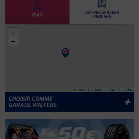
AUTRES GARAGES
PLAN
PROCHES
+
−
Leaflet
|
©
Mapbox
©
OpenStreetMap
CHOISIR COMME
GARAGE PRÉFÉRÉ