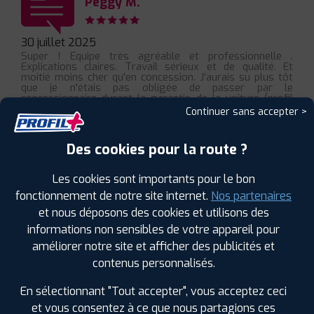
Peggy M.
30 juillet 2025
Super ! Equipe très agréable et professionnelle .
Explications claires. Travail sérieux et de qualité. Et
moitié moins cher qu'en concession. J'aurais su plus tôt
que je n'étais pas obligée de passer par le
concessionnaire durant la garantie de la voiture (profil
plus est agréé pour cela) je ne me serai pas gênée pour y
Continuer sans accepter >
aller. J'aurais gagné mon temps et mon argent. Je
recommande +++
Des cookies pour la route ?
Les cookies sont importants pour le bon
fonctionnement de notre site internet.
Nos partenaires
Laurent R.
et nous déposons des cookies et utilisons des
informations non sensibles de votre appareil pour
24 mars 2025
améliorer notre site et afficher des publicités et
Très sérieux équipe agréable .
contenus personnalisés.
En sélectionnant "Tout accepter", vous acceptez ceci
et vous consentez à ce que nous partagions ces