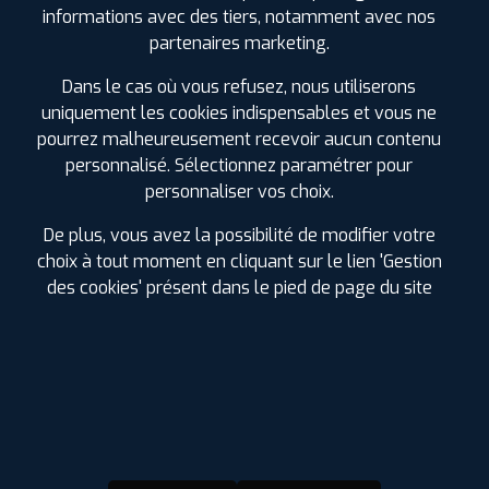
Same Q.
informations avec des tiers, notamment avec nos
partenaires marketing.
17 mai 2024
Dans le cas où vous refusez, nous utiliserons
Un service au top! J’arrive à 18h30 avec ma fille pour un
uniquement les cookies indispensables et vous ne
pneu crevé. Le magasin allait fermé et pourtant , LA boss
et son collaborateur ont pris les choses en main! 15mn
pourrez malheureusement recevoir aucun contenu
après, pneu réparé ! Et tout ça avec un sens de l’accueil
personnalisé. Sélectionnez paramétrer pour
et du service hors oair! MERCI!
personnaliser vos choix.
De plus, vous avez la possibilité de modifier votre
choix à tout moment en cliquant sur le lien 'Gestion
Logan F.
des cookies' présent dans le pied de page du site
13 novembre 2021
Superbe agence très réactifs et des services d'une
qualité remarquables je recommande fortement
Bruno R.