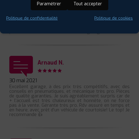
Paramétrer
Tout accepter
05 juin 2021
Politique de confidentialité
Politique de cookies
Toujours très bien accueilli avec un travail de
professionnel et un rapport qualité/prix que je ne trouve
pas ailleurs. Je vous recommande ce garage.
Arnaud N.
30 mai 2021
Excellent garage, à des prix très compétitifs, avec des
conseils en pneumatiques, et mécanique très pro. Pièces
de qualité garanties. Je suis agréablement surpris car de
+ l’accueil est très chaleureux et honnête, on ne force
pas à la vente. Gérante très pro. Rdv assuré en temps et
en heure, avec prêt d’un véhicule de courtoisie! Le top! Je
recommande 👍