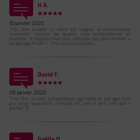
H A.
10 janvier 2020
Très bon accueil! Le client est soigné. Je recommande
vivement! Service de qualité très professionnel et
honnête. Je dépose tous mes véhicules les yeux fermés à
ce garage Profil + . Prix très compétitifs.
David F.
08 janvier 2020
Très bon accueil, sympathique agréable et garage très
pro pour réparation, révision etc...rien à dire com dab c
parfait 👌
Gaëlle D.