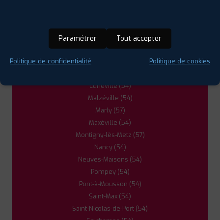
Heillecourt (54)
Jarville-la-Malgrange (54)
5
Laneuveville-devant-Nancy (54)
Paramétrer
Tout accepter
Laxou (54)
PROFIL PLUS
BAYON
Liverdun (54)
Politique de confidentialité
Politique de cookies
29 ROUTE DE BACCARAT
54290 BAYON
0383728680
Ludres (54)
|
HORAIRES
+D'INFOS
Lunéville (54)
Malzéville (54)
Marly (57)
6
Maxéville (54)
Montigny-lès-Metz (57)
PROFIL PLUS
METZ
Nancy (54)
20 RUE DES DRAPIERS
57070 METZ
0387760671
Neuves-Maisons (54)
|
HORAIRES
+D'INFOS
Pompey (54)
Pont-à-Mousson (54)
Saint-Max (54)
Saint-Nicolas-de-Port (54)