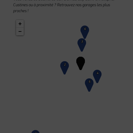
Custines ou à proximité ? Retrouvez nos garages les plus
proches !
+
6
−
3
2
4
5