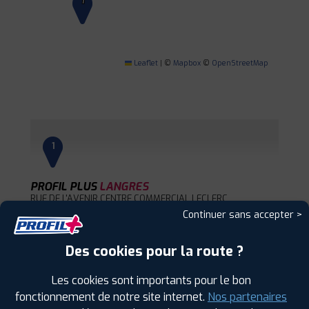
1
Leaflet
|
©
Mapbox
©
OpenStreetMap
1
PROFIL PLUS
LANGRES
RUE DE L'AVENIR CENTRE COMMERCIAL LECLERC
- PARC D'ACT
52200 SAINTS GEOSMES
Continuer sans accepter >
0325873631
|
HORAIRES
+D'INFOS
Des cookies pour la route ?
Les cookies sont importants pour le bon
2
fonctionnement de notre site internet.
Nos partenaires