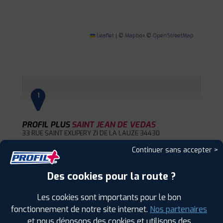
Leaflet
|
©
Mapbox
©
OpenStreetMap
1
PROFIL PLUS
SAINT JEAN DE VEDAS
33 RUE SAINT EXUPERY ZI DE LA LAUZE
34430
ST JEAN DE VEDAS
Continuer sans accepter >
0467990099
|
HORAIRES
+D'INFOS
Des cookies pour la route ?
2
Les cookies sont importants pour le bon
fonctionnement de notre site internet.
Nos partenaires
PROFIL PLUS
CLERMONT L'HERAULT
et nous déposons des cookies et utilisons des