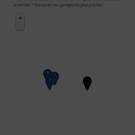
proximité ? Retrouvez nos garages les plus proches !
+
−
4
2
1
3