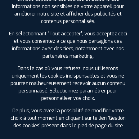
240 CHEMIN DE LA DIVISION LIEU-DIT LES
informations non sensibles de votre appareil pour
FALSANDES
34800 BRIGNAC
améliorer notre site et afficher des publicités et
0499910824
contenus personnalisés.
|
HORAIRES
+D'INFOS
En sélectionnant "Tout accepter", vous acceptez ceci
et vous consentez à ce que nous partagions ces
3
informations avec des tiers, notamment avec nos
partenaires marketing.
PROFIL PLUS
AGDE
37 ROUTE DE SETE
34300 AGDE
Dans le cas où vous refusez, nous utiliserons
0467211588
uniquement les cookies indispensables et vous ne
|
HORAIRES
+D'INFOS
pourrez malheureusement recevoir aucun contenu
personnalisé. Sélectionnez paramétrer pour
LES GARAGES PROFIL PLUS
4
personnaliser vos choix.
DANS LES VILLES À PROXIMITÉ
De plus, vous avez la possibilité de modifier votre
PROFIL PLUS
LODEVE
Baillargues (34)
choix à tout moment en cliquant sur le lien 'Gestion
PAE DU CAPITOUL 1 RUE DU FOULON
34700
LODEVE
Balaruc-les-Bains (34)
des cookies' présent dans le pied de page du site
0467885921
Castelnau-le-Lez (34)
|
HORAIRES
+D'INFOS