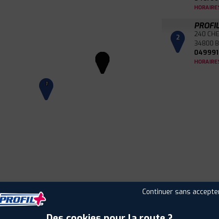
HORAIRE
PROFI
240 CHE
2
34800 
049991
HORAIRE
1
Continuer sans accepte
Leaflet
|
©
Mapbox
©
OpenStreetMap
Des cookies pour la route ?