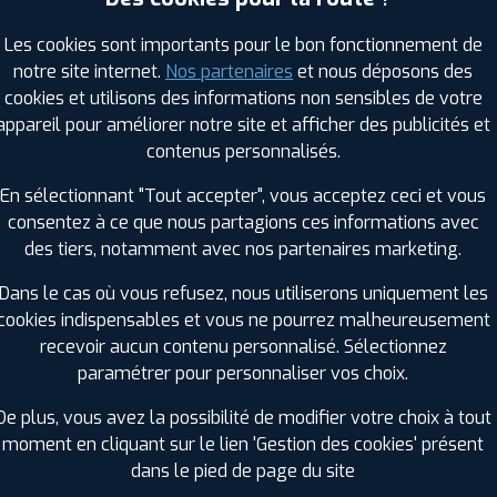
Les cookies sont importants pour le bon fonctionnement de
notre site internet.
Nos partenaires
et nous déposons des
RAGES PROFIL PLUS DANS LES VILLES À PR
cookies et utilisons des informations non sensibles de votre
appareil pour améliorer notre site et afficher des publicités et
Frontignan (34)
Montpellier (34)
contenus personnalisés.
Gigean (34)
Palavas-les-Flots (34)
En sélectionnant "Tout accepter", vous acceptez ceci et vous
Gignac (34)
Pignan (34)
consentez à ce que nous partagions ces informations avec
Grabels (34)
Pérols (34)
des tiers, notamment avec nos partenaires marketing.
Juvignac (34)
Saint-Clément-de-Rivière (34)
Lattes (34)
Saint-Georges-d'Orques (34)
Dans le cas où vous refusez, nous utiliserons uniquement les
Le Crès (34)
Saint-Gély-du-Fesc (34)
cookies indispensables et vous ne pourrez malheureusement
recevoir aucun contenu personnalisé. Sélectionnez
GES PROFIL PLUS DANS LES DÉPARTEMENT
paramétrer pour personnaliser vos choix.
TARN (81)
+ D'INFOS
De plus, vous avez la possibilité de modifier votre choix à tout
moment en cliquant sur le lien 'Gestion des cookies' présent
dans le pied de page du site