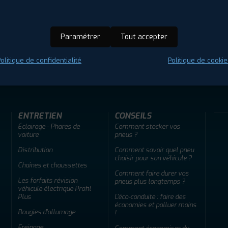
Paramétrer
Tout accepter
olitique de confidentialité
Politique de cookie
ir adherent
Offres d'emploi
FAQ
ENTRETIEN
CONSEILS
Éclairage - Phares de
Comment stocker vos
voiture
pneus ?
Distribution
Comment savoir quel pneu
choisir pour son véhicule ?
Chaînes et chaussettes
Comment faire durer vos
Les forfaits révision
pneus plus longtemps ?
véhicule électrique Profil
Plus
L'éco-conduite : faire des
économies et polluer moins
Bougies d'allumage
!
Freinage