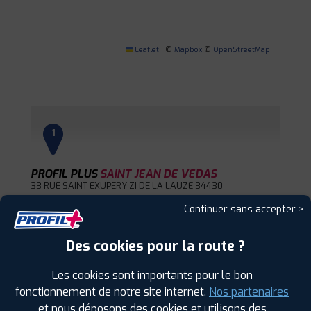
Leaflet
|
©
Mapbox
©
OpenStreetMap
1
PROFIL PLUS
SAINT JEAN DE VEDAS
33 RUE SAINT EXUPERY ZI DE LA LAUZE
34430
ST JEAN DE VEDAS
Continuer sans accepter >
0467990099
|
HORAIRES
+D'INFOS
Des cookies pour la route ?
2
Les cookies sont importants pour le bon
fonctionnement de notre site internet.
Nos partenaires
PROFIL PLUS
CLERMONT L'HERAULT
et nous déposons des cookies et utilisons des