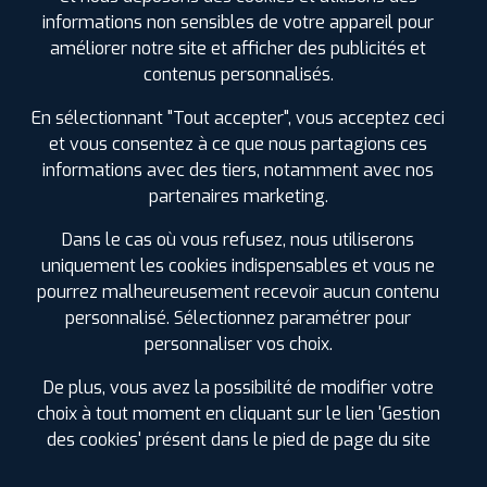
240 CHEMIN DE LA DIVISION LIEU-DIT LES
informations non sensibles de votre appareil pour
FALSANDES
34800 BRIGNAC
améliorer notre site et afficher des publicités et
0499910824
contenus personnalisés.
|
HORAIRES
+D'INFOS
En sélectionnant "Tout accepter", vous acceptez ceci
et vous consentez à ce que nous partagions ces
3
informations avec des tiers, notamment avec nos
partenaires marketing.
PROFIL PLUS
LODEVE
PAE DU CAPITOUL 1 RUE DU FOULON
34700
Dans le cas où vous refusez, nous utiliserons
LODEVE
uniquement les cookies indispensables et vous ne
0467885921
|
HORAIRES
+D'INFOS
pourrez malheureusement recevoir aucun contenu
personnalisé. Sélectionnez paramétrer pour
LES GARAGES PROFIL PLUS
personnaliser vos choix.
DANS LES VILLES À PROXIMITÉ
De plus, vous avez la possibilité de modifier votre
Baillargues (34)
choix à tout moment en cliquant sur le lien 'Gestion
Balaruc-les-Bains (34)
des cookies' présent dans le pied de page du site
Castelnau-le-Lez (34)