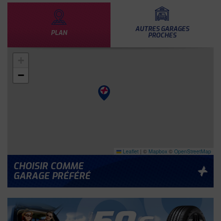
AUTRES GARAGES
PLAN
PROCHES
+
−
Leaflet
|
©
Mapbox
©
OpenStreetMap
CHOISIR COMME
GARAGE PRÉFÉRÉ