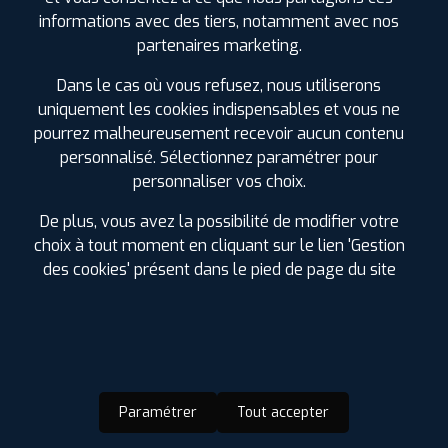
informations avec des tiers, notamment avec nos
Réparation de pneus à chaud
partenaires marketing.
Diagnostic visuel offert (33 points de contrôle)
Gonflage à l'azote
Dans le cas où vous refusez, nous utiliserons
uniquement les cookies indispensables et vous ne
Réparation de pneus tubeless
pourrez malheureusement recevoir aucun contenu
Remplacement de pneus
personnalisé. Sélectionnez paramétrer pour
Révision garantie constructeur
personnaliser vos choix.
Activation valve électronique (TPMS)
De plus, vous avez la possibilité de modifier votre
Habilitation Electrique (BOL)
choix à tout moment en cliquant sur le lien 'Gestion
Distribution
des cookies' présent dans le pied de page du site
Montage pneus à AGDE
Accès Camping Car et véhicules utilitaires carrossés
Essuie-glace
Batterie
Paramétrer
Tout accepter
Contrôle pression offert