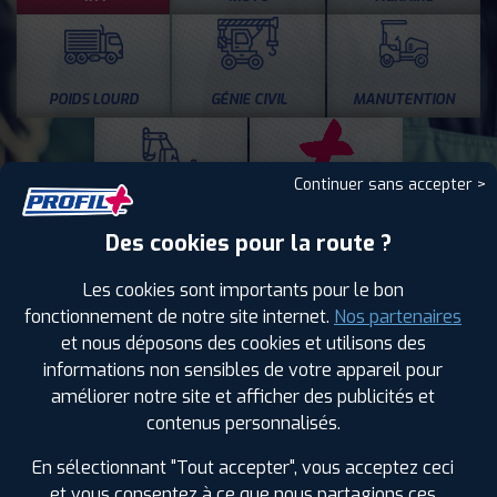
POIDS LOURD
GÉNIE CIVIL
MANUTENTION
Continuer sans accepter >
TRAVAUX PUBLICS
NOS SERVICES PLUS
Des cookies pour la route ?
Freinage
Les cookies sont importants pour le bon
Échappement
fonctionnement de notre site internet.
Nos partenaires
Amortisseurs
et nous déposons des cookies et utilisons des
Vente et montage pneus Camping car
informations non sensibles de votre appareil pour
Géométrie
améliorer notre site et afficher des publicités et
contenus personnalisés.
Gardiennage pneus à AGDE
Agence labellisée run flat
En sélectionnant "Tout accepter", vous acceptez ceci
Vidange
et vous consentez à ce que nous partagions ces