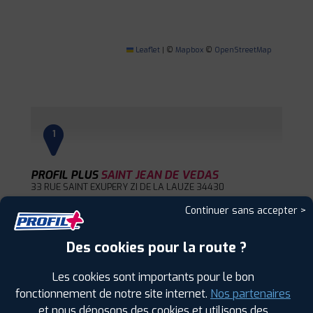
Leaflet
|
©
Mapbox
©
OpenStreetMap
1
PROFIL PLUS
SAINT JEAN DE VEDAS
33 RUE SAINT EXUPERY ZI DE LA LAUZE
34430
ST JEAN DE VEDAS
Continuer sans accepter >
0467990099
|
HORAIRES
+D'INFOS
Des cookies pour la route ?
2
Les cookies sont importants pour le bon
fonctionnement de notre site internet.
Nos partenaires
PROFIL PLUS
CLERMONT L'HERAULT
et nous déposons des cookies et utilisons des