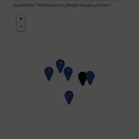
à proximité ? Retrouvez nos garages les plus proches !
+
−
4
5
2
1
3