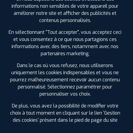
240 CHEMIN DE LA DIVISION LIEU-DIT LES
informations non sensibles de votre appareil pour
FALSANDES
34800 BRIGNAC
améliorer notre site et afficher des publicités et
0499910824
contenus personnalisés.
|
HORAIRES
+D'INFOS
En sélectionnant "Tout accepter", vous acceptez ceci
et vous consentez à ce que nous partagions ces
3
informations avec des tiers, notamment avec nos
partenaires marketing.
PROFIL PLUS
AGDE
37 ROUTE DE SETE
34300 AGDE
Dans le cas où vous refusez, nous utiliserons
0467211588
uniquement les cookies indispensables et vous ne
|
HORAIRES
+D'INFOS
pourrez malheureusement recevoir aucun contenu
personnalisé. Sélectionnez paramétrer pour
LES GARAGES PROFIL PLUS
4
personnaliser vos choix.
DANS LES VILLES À PROXIMITÉ
De plus, vous avez la possibilité de modifier votre
PROFIL PLUS
LODEVE
Balaruc-les-Bains (34)
choix à tout moment en cliquant sur le lien 'Gestion
PAE DU CAPITOUL 1 RUE DU FOULON
34700
LODEVE
Castelnau-le-Lez (34)
des cookies' présent dans le pied de page du site
0467885921
Castries (34)
|
HORAIRES
+D'INFOS