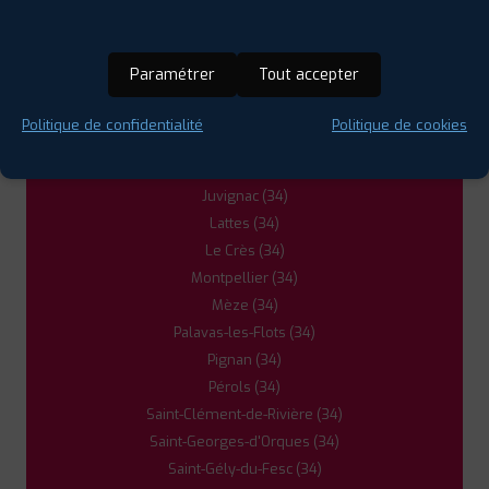
Clapiers (34)
Clermont-l'Hérault (34)
5
Fabrègues (34)
Paramétrer
Tout accepter
Frontignan (34)
Gigean (34)
PROFIL PLUS
BEDARIEUX
Politique de confidentialité
Politique de cookies
ROUTE DE SAINT PONS
34600 BEDARIEUX
Gignac (34)
0467951136
Grabels (34)
|
HORAIRES
+D'INFOS
Juvignac (34)
Lattes (34)
Le Crès (34)
Montpellier (34)
Mèze (34)
Palavas-les-Flots (34)
Pignan (34)
Pérols (34)
Saint-Clément-de-Rivière (34)
Saint-Georges-d'Orques (34)
Saint-Gély-du-Fesc (34)