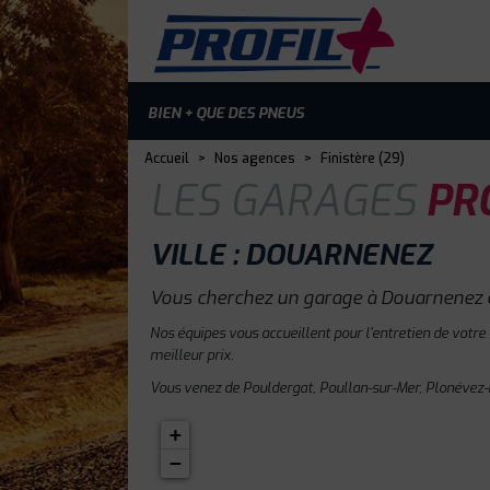
BIEN + QUE DES PNEUS
Accueil
>
Nos agences
>
Finistère (29)
LES GARAGES
PRO
VILLE : DOUARNENEZ
Vous cherchez un garage à Douarnenez e
Nos équipes vous accueillent pour l'entretien de votre
meilleur prix.
Vous venez de Pouldergat, Poullan-sur-Mer, Plonévez-P
+
−