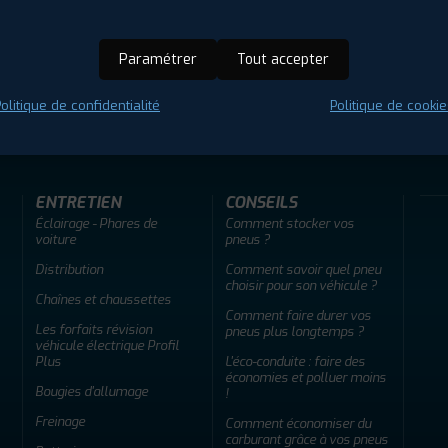
Paramétrer
Tout accepter
ir adherent
Offres d'emploi
FAQ
olitique de confidentialité
Politique de cookie
ENTRETIEN
CONSEILS
Éclairage - Phares de
Comment stocker vos
voiture
pneus ?
Distribution
Comment savoir quel pneu
choisir pour son véhicule ?
Chaînes et chaussettes
Comment faire durer vos
Les forfaits révision
pneus plus longtemps ?
véhicule électrique Profil
Plus
L'éco-conduite : faire des
économies et polluer moins
Bougies d'allumage
!
Freinage
Comment économiser du
carburant grâce à vos pneus