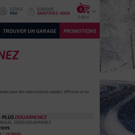
ESPACE
BONJOUR,
0
PRO
IDENTIFIEZ-VOUS
0.00 €
TROUVER UN GARAGE
PROMOTIONS
NEZ
enez pour des interventions rapides, efficaces et au
L PLUS
DOUARNENEZ
BREHUEL
29100 DOUARNENEZ
1599
|
S
+D'INFOS