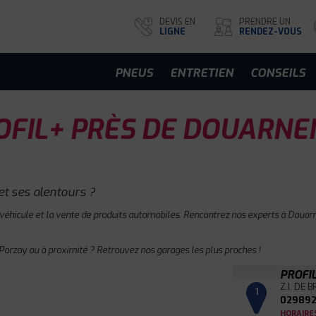
DEVIS EN
PRENDRE UN
LIGNE
RENDEZ-VOUS
PNEUS
ENTRETIEN
CONSEILS
FIL+ PRÈS DE DOUARNE
t ses alentours ?
 véhicule et la vente de produits automobiles. Rencontrez nos experts à Douarn
orzay ou à proximité ? Retrouvez nos garages les plus proches !
PROFI
Z.I. DE 
1
029892
HORAIRE