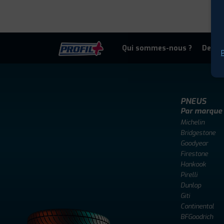
Qui sommes-nous ?
Deven
P
PNEUS
Par marque
Michelin
Bridgestone
Goodyear
Firestone
Hankook
Pirelli
Dunlop
Giti
Continental
BFGoodrich