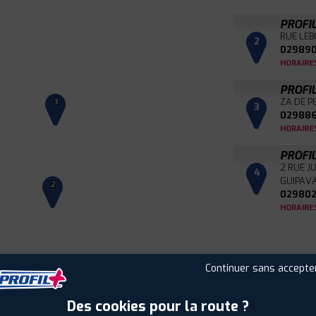
PROFI
RUE LEB
2
029890
HORAIRE
PROFI
ZA DE P
3
3
029886
HORAIRE
PROFI
2 RUE J
4
GUIPAV
2
029802
HORAIRE
Continuer sans accepte
Leaflet
|
©
Mapbox
©
OpenStreetMap
Des cookies pour la route ?