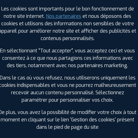
Les cookies sont importants pour le bon fonctionnement de
notre site internet.
Nos partenaires
et nous déposons des
RAGES PROFIL PLUS DANS LES VILLES À PR
cookies et utilisons des informations non sensibles de votre
appareil pour améliorer notre site et afficher des publicités et
contenus personnalisés.
Fouesnant (29)
Plabennec (29)
Gouesnou (29)
Plonéour-Lanvern (29)
En sélectionnant "Tout accepter", vous acceptez ceci et vous
Guilers (29)
Plougastel-Daoulas (29)
consentez à ce que nous partagions ces informations avec
Guipavas (29)
Plouzané (29)
des tiers, notamment avec nos partenaires marketing.
Landerneau (29)
Pont-l'Abbé (29)
Dans le cas où vous refusez, nous utiliserons uniquement les
Le Relecq-Kerhuon (29)
Quimper (29)
cookies indispensables et vous ne pourrez malheureusement
GES PROFIL PLUS DANS LES DÉPARTEMENT
recevoir aucun contenu personnalisé. Sélectionnez
paramétrer pour personnaliser vos choix.
ÔTES-D'ARMOR (22)
MORBIHAN (56)
+ D'INFOS
+ D'INFOS
De plus, vous avez la possibilité de modifier votre choix à tout
moment en cliquant sur le lien 'Gestion des cookies' présent
dans le pied de page du site