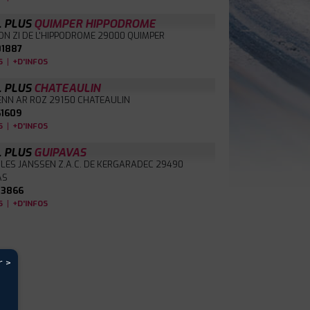
L PLUS
QUIMPER HIPPODROME
ON ZI DE L'HIPPODROME
29000 QUIMPER
1887
|
S
+D'INFOS
L PLUS
CHATEAULIN
ENN AR ROZ
29150 CHATEAULIN
1609
|
S
+D'INFOS
L PLUS
GUIPAVAS
ULES JANSSEN Z.A.C. DE KERGARADEC
29490
AS
3866
|
S
+D'INFOS
r >