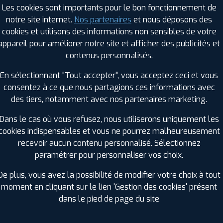
Les cookies sont importants pour le bon fonctionnement de
notre site internet.
Nos partenaires
et nous déposons des
cookies et utilisons des informations non sensibles de votre
RAGES PROFIL PLUS DANS LES VILLES À PR
appareil pour améliorer notre site et afficher des publicités et
contenus personnalisés.
Crozon (29)
Moëlan-sur-Mer (29)
En sélectionnant "Tout accepter", vous acceptez ceci et vous
Douarnenez (29)
Penmarch (29)
consentez à ce que nous partagions ces informations avec
Ergué-Gabéric (29)
Plonéour-Lanvern (29)
des tiers, notamment avec nos partenaires marketing.
Fouesnant (29)
Plougastel-Daoulas (29)
Le Relecq-Kerhuon (29)
Pont-l'Abbé (29)
Dans le cas où vous refusez, nous utiliserons uniquement les
cookies indispensables et vous ne pourrez malheureusement
GES PROFIL PLUS DANS LES DÉPARTEMENT
recevoir aucun contenu personnalisé. Sélectionnez
ÔTES-D'ARMOR (22)
MORBIHAN (56)
paramétrer pour personnaliser vos choix.
+ D'INFOS
+ D'INFOS
De plus, vous avez la possibilité de modifier votre choix à tout
moment en cliquant sur le lien 'Gestion des cookies' présent
dans le pied de page du site