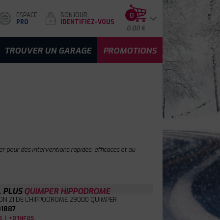
ESPACE
BONJOUR,
0
PRO
IDENTIFIEZ-VOUS
0.00 €
TROUVER UN GARAGE
PROMOTIONS
r pour des interventions rapides, efficaces et au
L PLUS
QUIMPER HIPPODROME
ON ZI DE L'HIPPODROME
29000 QUIMPER
1887
|
S
+D'INFOS