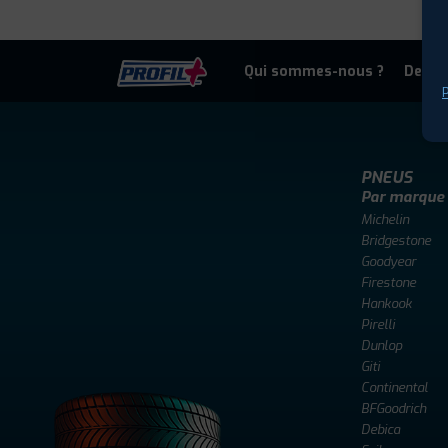
Qui sommes-nous ?
Deven
P
PNEUS
Par marque
Michelin
Bridgestone
Goodyear
Firestone
Hankook
Pirelli
Dunlop
Giti
Continental
BFGoodrich
Debica