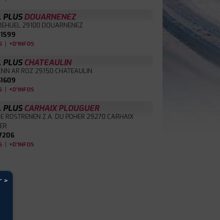
L PLUS
DOUARNENEZ
BREHUEL
29100 DOUARNENEZ
1599
|
S
+D'INFOS
L PLUS
CHATEAULIN
ENN AR ROZ
29150 CHATEAULIN
1609
|
S
+D'INFOS
L PLUS
CARHAIX PLOUGUER
E ROSTRENEN Z.A. DU POHER
29270 CARHAIX
ER
7206
|
S
+D'INFOS
r >