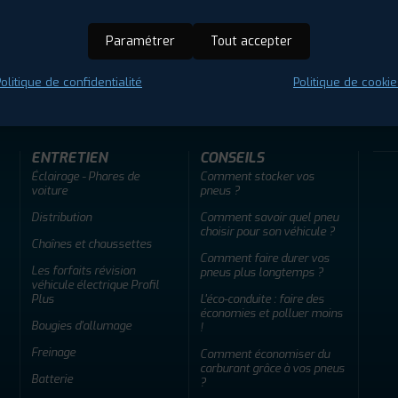
Paramétrer
Tout accepter
ir adherent
Offres d'emploi
FAQ
olitique de confidentialité
Politique de cookie
ENTRETIEN
CONSEILS
Éclairage - Phares de
Comment stocker vos
voiture
pneus ?
Distribution
Comment savoir quel pneu
choisir pour son véhicule ?
Chaînes et chaussettes
Comment faire durer vos
Les forfaits révision
pneus plus longtemps ?
véhicule électrique Profil
Plus
L'éco-conduite : faire des
économies et polluer moins
Bougies d'allumage
!
Freinage
Comment économiser du
carburant grâce à vos pneus
Batterie
?