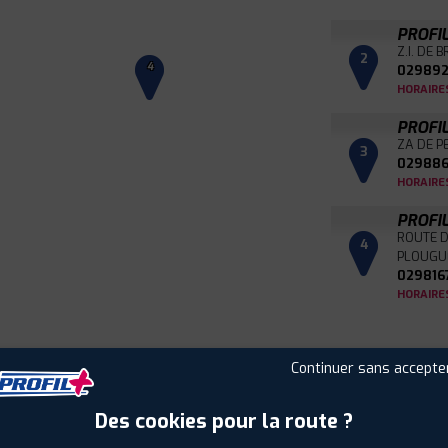
PROFI
Z.I. DE 
2
4
029892
HORAIRE
PROFI
ZA DE P
3
029886
HORAIRE
PROFI
ROUTE D
4
PLOUGU
029816
HORAIRE
Continuer sans accepte
Leaflet
|
©
Mapbox
©
OpenStreetMap
Des cookies pour la route ?