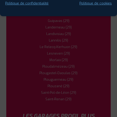
Douarnenez (29)
Politique de confidentialité
Politique de cookies
Gouesnou (29)
5
Guilers (29)
Guipavas (29)
Landerneau (29)
PROFIL PLUS
DOUARNENEZ
Z.I. DE BREHUEL
29100 DOUARNENEZ
Landivisiau (29)
0298921599
Lannilis (29)
|
HORAIRES
+D'INFOS
Le Relecq-Kerhuon (29)
Lesneven (29)
Morlaix (29)
Ploudalmézeau (29)
Plougastel-Daoulas (29)
Plouguerneau (29)
Plouzané (29)
Saint-Pol-de-Léon (29)
Saint-Renan (29)
LES GARAGES PROFIL PLUS