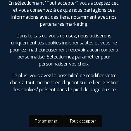
En sélectionnant "Tout accepter", vous acceptez ceci
AVENUE DU MARECHAL FOCH
29400
LANDIVISIAU
et vous consentez à ce que nous partagions ces
0298681388
informations avec des tiers, notamment avec nos
|
HORAIRES
+D'INFOS
partenaires marketing.
Dans le cas où vous refusez, nous utiliserons
3
uniquement les cookies indispensables et vous ne
pourrez malheureusement recevoir aucun contenu
PROFIL PLUS
CHATEAULIN
personnalisé. Sélectionnez paramétrer pour
ZA DE PENN AR ROZ
29150 CHATEAULIN
personnaliser vos choix.
0298861609
|
HORAIRES
+D'INFOS
De plus, vous avez la possibilité de modifier votre
choix à tout moment en cliquant sur le lien 'Gestion
LES GARAGES PROFIL PLUS
des cookies' présent dans le pied de page du site
4
DANS LES VILLES À PROXIMITÉ
PROFIL PLUS
MORLAIX
Brest (29)
ROUTE DE STE SEVE
29600 ST MARTIN DES
CHAMPS
Châteaulin (29)
Paramétrer
Tout accepter
0298880143
Crozon (29)
|
HORAIRES
+D'INFOS