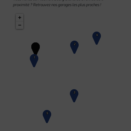
proximité ? Retrouvez nos garages les plus proches !
+
−
4
2
1
3
5