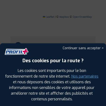
Leaflet
|
©
Mapbox
©
OpenStreetMap
1
Continuer sans accepter >
PROFIL PLUS
GUIPAVAS
Des cookies pour la route ?
2 RUE JULES JANSSEN Z.A.C. DE KERGARADEC
29490 GUIPAVAS
Les cookies sont importants pour le bon
0298023866
fonctionnement de notre site internet.
Nos partenaires
|
HORAIRES
+D'INFOS
et nous déposons des cookies et utilisons des
informations non sensibles de votre appareil pour
2
améliorer notre site et afficher des publicités et
contenus personnalisés.
PROFIL PLUS
LANDIVISIAU