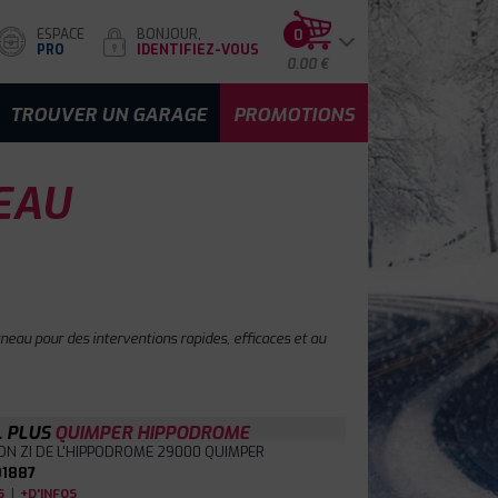
ESPACE
BONJOUR,
0
PRO
IDENTIFIEZ-VOUS
0.00 €
TROUVER UN GARAGE
PROMOTIONS
EAU
neau pour des interventions rapides, efficaces et au
L PLUS
QUIMPER HIPPODROME
ON ZI DE L'HIPPODROME
29000 QUIMPER
1887
|
S
+D'INFOS