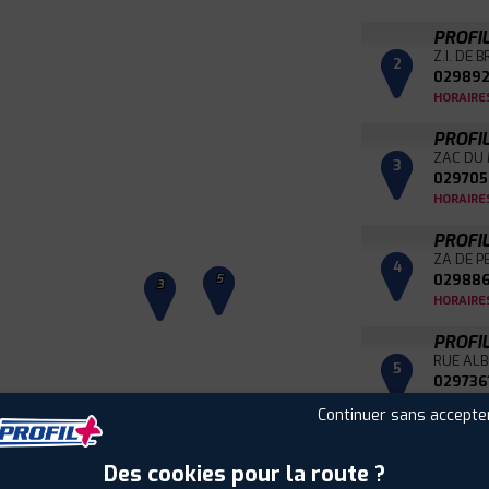
PROFI
Z.I. DE 
2
029892
HORAIRE
PROFI
ZAC DU
3
029705
HORAIRE
PROFI
ZA DE P
4
029886
5
3
HORAIRE
PROFI
RUE ALB
5
029736
HORAIRE
Continuer sans accepte
Leaflet
|
©
Mapbox
©
OpenStreetMap
Des cookies pour la route ?