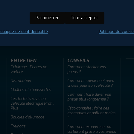
Paramétrer
Tout accepter
ir adherent
Offres d'emploi
FAQ
olitique de confidentialité
Politique de cookie
ENTRETIEN
CONSEILS
Éclairage - Phares de
Comment stocker vos
voiture
pneus ?
Distribution
Comment savoir quel pneu
choisir pour son véhicule ?
Chaînes et chaussettes
Comment faire durer vos
Les forfaits révision
pneus plus longtemps ?
véhicule électrique Profil
Plus
L'éco-conduite : faire des
économies et polluer moins
Bougies d'allumage
!
Freinage
Comment économiser du
carburant grâce à vos pneus