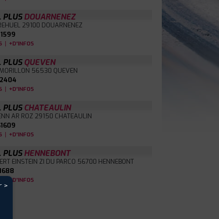
L PLUS
DOUARNENEZ
BREHUEL
29100 DOUARNENEZ
1599
|
S
+D'INFOS
L PLUS
QUEVEN
 MORILLON
56530 QUEVEN
2404
|
S
+D'INFOS
L PLUS
CHATEAULIN
ENN AR ROZ
29150 CHATEAULIN
1609
|
S
+D'INFOS
L PLUS
HENNEBONT
ERT EINSTEIN ZI DU PARCO
56700 HENNEBONT
1688
|
S
+D'INFOS
r >