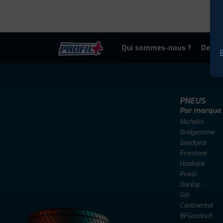
Qui sommes-nous ?
Deven
P
PNEUS
Par marque
Michelin
Bridgestone
Goodyear
Firestone
Hankook
Pirelli
Dunlop
Giti
Continental
BFGoodrich