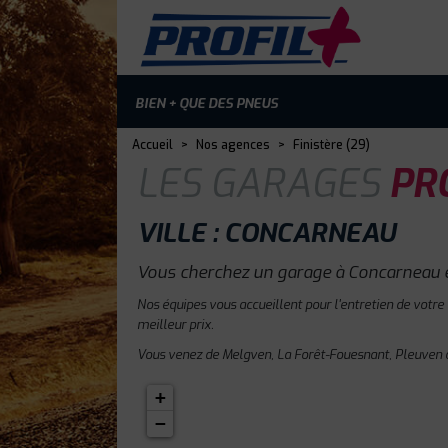
BIEN + QUE DES PNEUS
Accueil
>
Nos agences
>
Finistère (29)
LES GARAGES
PRO
VILLE : CONCARNEAU
Vous cherchez un garage à Concarneau e
Nos équipes vous accueillent pour l'entretien de votre
meilleur prix.
Vous venez de Melgven, La Forêt-Fouesnant, Pleuven o
+
−