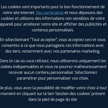
Les cookies sont importants pour le bon fonctionnement de
notre site internet.
Nos partenaires
et nous déposons des
RAGES PROFIL PLUS DANS LES VILLES À PR
cookies et utilisons des informations non sensibles de votre
appareil pour améliorer notre site et afficher des publicités et
contenus personnalisés.
Fouesnant (29)
Penmarch (29)
Hennebont (56)
Ploemeur (56)
En sélectionnant "Tout accepter", vous acceptez ceci et vous
Lanester (56)
Plonéour-Lanvern (29)
consentez à ce que nous partagions ces informations avec
Larmor-Plage (56)
Plouay (56)
des tiers, notamment avec nos partenaires marketing.
Lorient (56)
Pont-l'Abbé (29)
Dans le cas où vous refusez, nous utiliserons uniquement les
Moëlan-sur-Mer (29)
Quimper (29)
cookies indispensables et vous ne pourrez malheureusement
GES PROFIL PLUS DANS LES DÉPARTEMENT
recevoir aucun contenu personnalisé. Sélectionnez
paramétrer pour personnaliser vos choix.
ÔTES-D'ARMOR (22)
MORBIHAN (56)
+ D'INFOS
+ D'INFOS
De plus, vous avez la possibilité de modifier votre choix à tout
moment en cliquant sur le lien 'Gestion des cookies' présent
dans le pied de page du site