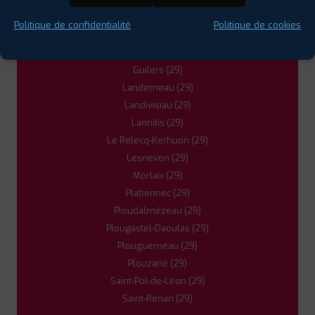
Crozon (29)
Politique de confidentialité
Politique de cookies
Douarnenez (29)
5
Gouesnou (29)
Guilers (29)
PROFIL PLUS
MORLAIX
Landerneau (29)
ROUTE DE STE SEVE
29600 ST MARTIN DES
CHAMPS
Landivisiau (29)
0298880143
Lannilis (29)
|
HORAIRES
+D'INFOS
Le Relecq-Kerhuon (29)
Lesneven (29)
Morlaix (29)
Plabennec (29)
Ploudalmézeau (29)
Plougastel-Daoulas (29)
Plouguerneau (29)
Plouzané (29)
Saint-Pol-de-Léon (29)
Saint-Renan (29)