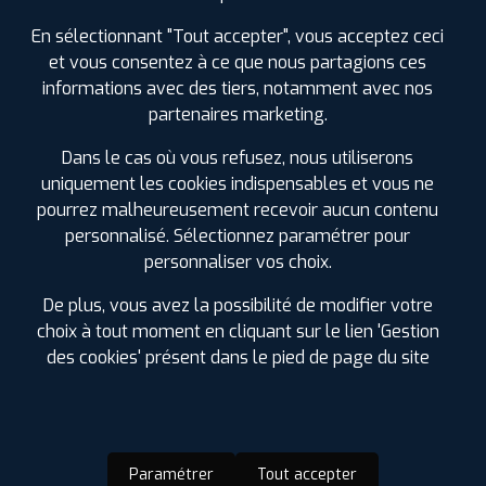
PROFIL PLUS
LANDIVISIAU
En sélectionnant "Tout accepter", vous acceptez ceci
AVENUE DU MARECHAL FOCH
29400
LANDIVISIAU
et vous consentez à ce que nous partagions ces
0298681388
informations avec des tiers, notamment avec nos
|
HORAIRES
+D'INFOS
partenaires marketing.
Dans le cas où vous refusez, nous utiliserons
3
uniquement les cookies indispensables et vous ne
pourrez malheureusement recevoir aucun contenu
PROFIL PLUS
CHATEAULIN
personnalisé. Sélectionnez paramétrer pour
ZA DE PENN AR ROZ
29150 CHATEAULIN
personnaliser vos choix.
0298861609
|
HORAIRES
+D'INFOS
De plus, vous avez la possibilité de modifier votre
choix à tout moment en cliquant sur le lien 'Gestion
LES GARAGES PROFIL PLUS
4
des cookies' présent dans le pied de page du site
DANS LES VILLES À PROXIMITÉ
PROFIL PLUS
DOUARNENEZ
Brest (29)
Z.I. DE BREHUEL
29100 DOUARNENEZ
0298921599
Briec (29)
Paramétrer
Tout accepter
|
HORAIRES
+D'INFOS
Châteaulin (29)