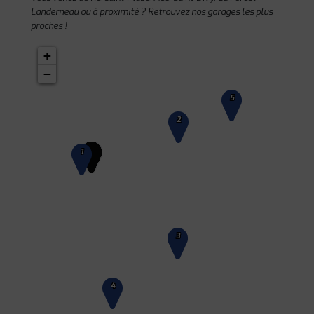
Landerneau ou à proximité ? Retrouvez nos garages les plus
proches !
+
−
5
2
1
3
4