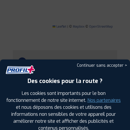
Leaflet
|
©
Mapbox
©
OpenStreetMap
1
Continuer sans accepter >
PROFIL PLUS
GUIPAVAS
Des cookies pour la route ?
2 RUE JULES JANSSEN Z.A.C. DE KERGARADEC
29490 GUIPAVAS
Les cookies sont importants pour le bon
0298023866
fonctionnement de notre site internet.
Nos partenaires
|
HORAIRES
+D'INFOS
et nous déposons des cookies et utilisons des
informations non sensibles de votre appareil pour
2
améliorer notre site et afficher des publicités et
contenus personnalisés.