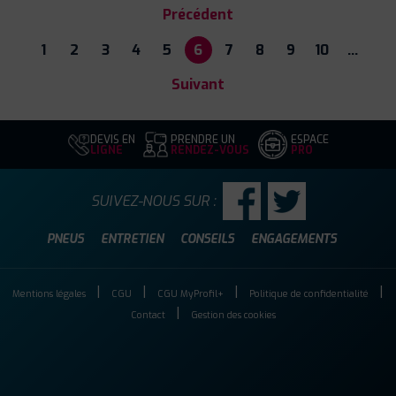
Précédent
1
2
3
4
5
6
7
8
9
10
…
Suivant
DEVIS EN
PRENDRE UN
ESPACE
LIGNE
RENDEZ-VOUS
PRO
SUIVEZ-NOUS SUR :
PNEUS
ENTRETIEN
CONSEILS
ENGAGEMENTS
Mentions légales
CGU
CGU MyProfil+
Politique de confidentialité
Contact
Gestion des cookies