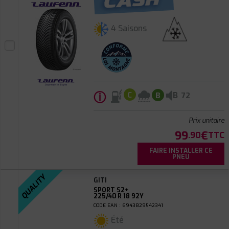
4 Saisons
ⓘ
B
C
B
72
Prix unitaire
99
€
.90
TTC
FAIRE INSTALLER CE
PNEU
QUALITY
GITI
SPORT S2+
225/40 R 18 92Y
CODE EAN : 6943829542341
Été