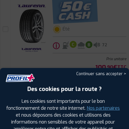
Été
ⓘ
B
C
B
72
Prix unitaire
100
€
.90
TTC
Continuer sans accepter >
FAIRE INSTALLER CE
PNEU
Des cookies pour la route ?
LAUFENN
S FIT2
Les cookies sont importants pour le bon
235/40 ZR 18 95Y
CODE EAN : 8808563654966
fonctionnement de notre site internet.
Nos partenaires
et nous déposons des cookies et utilisons des
informations non sensibles de votre appareil pour
améliorer notre site et afficher des publicités et