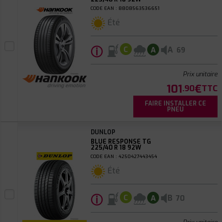
CODE EAN : 8808563536651
Été
ⓘ
A
C
A
69
Prix unitaire
101
€
.90
TTC
FAIRE INSTALLER CE
PNEU
DUNLOP
BLUE RESPONSE TG
225/40 R 18 92W
CODE EAN : 4250427443454
Été
ⓘ
B
C
A
70