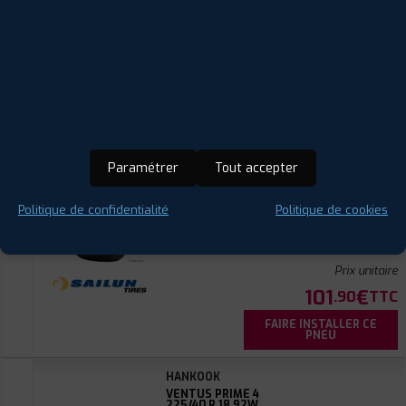
101
€
.90
TTC
FAIRE INSTALLER CE
PNEU
SAILUN
ATREZZO ZSR2 SUV
255/60 R 18 112V
CODE EAN : 8935341218581
Paramétrer
Tout accepter
Été
Politique de confidentialité
Politique de cookies
ⓘ
B
B
A
72
Prix unitaire
101
€
.90
TTC
FAIRE INSTALLER CE
PNEU
HANKOOK
VENTUS PRIME 4
225/40 R 18 92W