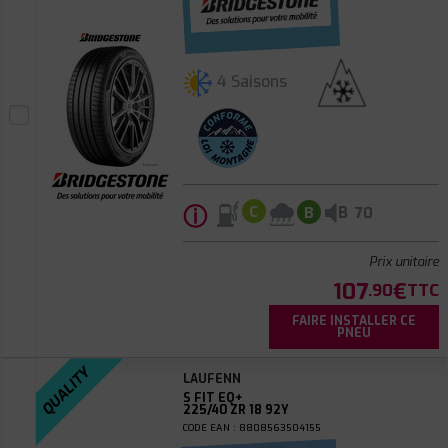
4 Saisons
ⓘ
B
C
B
70
Prix unitaire
107
€
.90
TTC
FAIRE INSTALLER CE
PNEU
QUALITY
LAUFENN
S FIT EQ+
225/40 ZR 18 92Y
CODE EAN : 8808563504155