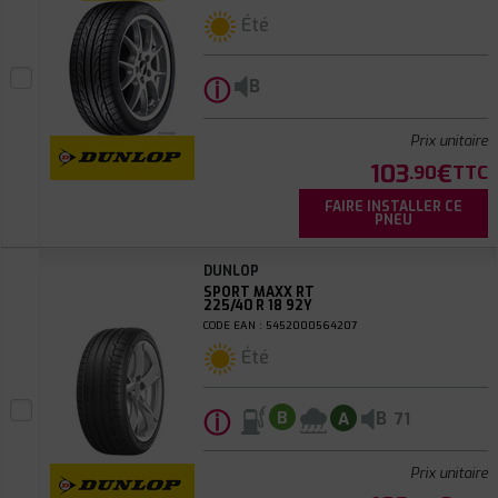
Été
ⓘ
B
Prix unitaire
103
€
.90
TTC
FAIRE INSTALLER CE
PNEU
DUNLOP
SPORT MAXX RT
225/40 R 18 92Y
CODE EAN : 5452000564207
Été
ⓘ
B
B
A
71
Prix unitaire