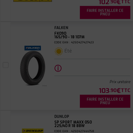
102
€
.90
TTC
FAIRE INSTALLER CE
PNEU
FALKEN
FK090
165/90 - 18 107M
CODE EAN : 4250427427423
Été
ⓘ
Prix unitaire
103
€
.90
TTC
FAIRE INSTALLER CE
PNEU
DUNLOP
SP SPORT MAXX 050
225/40 R 18 88W
CODE EAN : 4250427444758