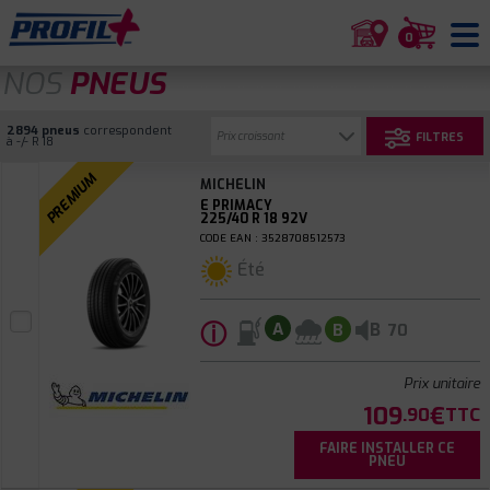
0
NOS
PNEUS
2894 pneus
correspondent
FILTRES
à -/- R 18
PREMIUM
MICHELIN
E PRIMACY
225/40 R 18 92V
CODE EAN : 3528708512573
Été
ⓘ
B
A
B
70
Prix unitaire
109
€
.90
TTC
FAIRE INSTALLER CE
PNEU