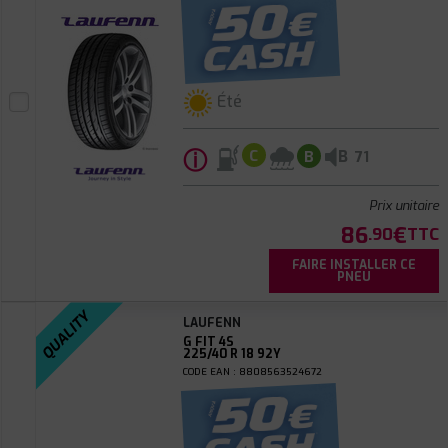
Été
ⓘ
B
C
B
71
Prix unitaire
86
€
.90
TTC
FAIRE INSTALLER CE
PNEU
QUALITY
LAUFENN
G FIT 4S
225/40 R 18 92Y
CODE EAN : 8808563524672