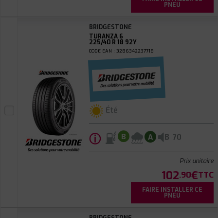
PNEU
BRIDGESTONE
TURANZA 6
225/40 R 18 92Y
CODE EAN : 3286342237718
Été
ⓘ
B
B
A
70
Prix unitaire
102
€
.90
TTC
FAIRE INSTALLER CE
PNEU