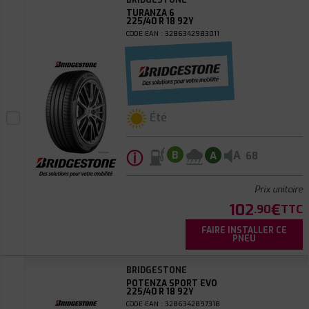
BRIDGESTONE
TURANZA 6
225/40 R 18 92Y
CODE EAN : 3286342983011
Été
ⓘ
A
B
A
68
Prix unitaire
102
€
.90
TTC
FAIRE INSTALLER CE
PNEU
BRIDGESTONE
POTENZA SPORT EVO
225/40 R 18 92Y
CODE EAN : 3286342897318