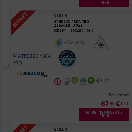
PNEU
BUDGET
SAILUN
ATREZZO 4SEA PRO
225/40 R 18 92Y
CODE EAN : 6922250417442
4 Saisons
ⓘ
B
C
B
72
Prix unitaire
67
€
.90
TTC
FAIRE INSTALLER CE
PNEU
SAILUN