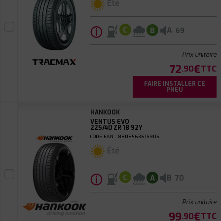
Été
ⓘ
A
C
B
69
Prix unitaire
72
€
.90
TTC
FAIRE INSTALLER CE
PNEU
HANKOOK
VENTUS EVO
225/40 ZR 18 92Y
CODE EAN : 8808563615905
Été
ⓘ
B
C
A
70
Prix unitaire
99
€
.90
TTC