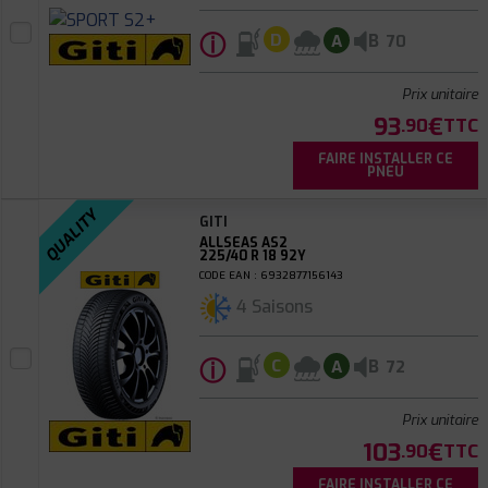
ⓘ
B
D
A
70
Prix unitaire
93
€
.90
TTC
FAIRE INSTALLER CE
PNEU
QUALITY
GITI
ALLSEAS AS2
225/40 R 18 92Y
CODE EAN : 6932877156143
4 Saisons
ⓘ
B
C
A
72
Prix unitaire
103
€
.90
TTC
FAIRE INSTALLER CE