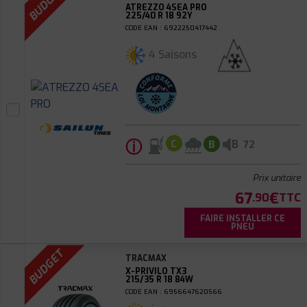
BUDGET
ATREZZO 4SEA PRO
225/40 R 18 92Y
CODE EAN : 6922250417442
4 Saisons
ⓘ
B
C
B
72
Prix unitaire
67
€
.90
TTC
FAIRE INSTALLER CE
PNEU
BUDGET
TRACMAX
X-PRIVILO TX3
215/35 R 18 84W
CODE EAN : 6956647620566