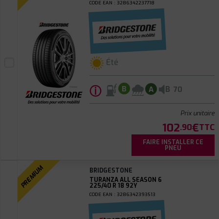
CODE EAN : 3286342237718
Été
ⓘ
B
B
A
70
Prix unitaire
102
€
.90
TTC
FAIRE INSTALLER CE
PNEU
PREMIUM
BRIDGESTONE
TURANZA ALL SEASON 6
225/40 R 18 92Y
CODE EAN : 3286342393513