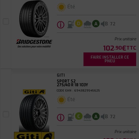
Été
ⓘ
B
D
A
72
Prix unitaire
102
€
.90
TTC
FAIRE INSTALLER CE
PNEU
GITI
SPORT S2
275/40 R 18 103Y
CODE EAN : 6943829545625
Été
ⓘ
B
C
A
72
Prix unitaire