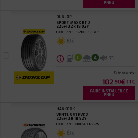
PNEU
DUNLOP
SPORT MAXX RT 2
225/40 ZR 18 92Y
CODE EAN : 5452000496782
Été
ⓘ
B
C
A
71
Prix unitaire
102
€
.90
TTC
FAIRE INSTALLER CE
PNEU
HANKOOK
VENTUS S1 EVO2
225/40 R 18 92Y
CODE EAN : 8808563372525
Été