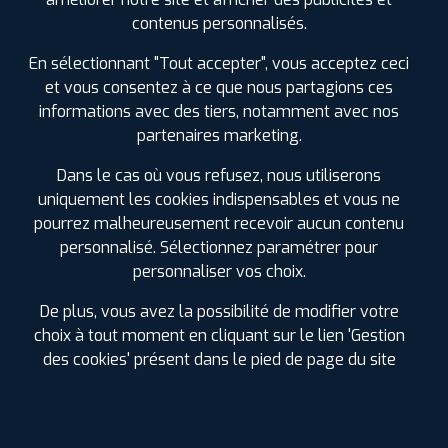
contenus personnalisés.
Été
En sélectionnant "Tout accepter", vous acceptez ceci
et vous consentez à ce que nous partagions ces
ⓘ
B
C
A
71
informations avec des tiers, notamment avec nos
partenaires marketing.
Prix unitaire
100
€
Dans le cas où vous refusez, nous utiliserons
.90
TTC
uniquement les cookies indispensables et vous ne
FAIRE INSTALLER CE
PNEU
pourrez malheureusement recevoir aucun contenu
personnalisé. Sélectionnez paramétrer pour
TRACMAX
personnaliser vos choix.
RF10
255/60 R 18 112V
De plus, vous avez la possibilité de modifier votre
CODE EAN : 6958460911081
choix à tout moment en cliquant sur le lien 'Gestion
Été
des cookies' présent dans le pied de page du site
ⓘ
B
C
C
71
Prix unitaire