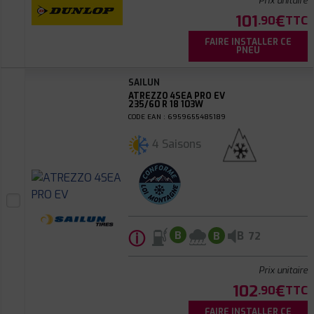
Prix unitaire
101
€
.90
TTC
FAIRE INSTALLER CE
PNEU
SAILUN
ATREZZO 4SEA PRO EV
235/60 R 18 103W
CODE EAN : 6959655485189
4 Saisons
ⓘ
B
B
B
72
Prix unitaire
102
€
.90
TTC
FAIRE INSTALLER CE