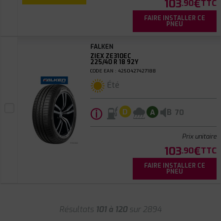
103
€
.90
TTC
FAIRE INSTALLER CE
PNEU
FALKEN
ZIEX ZE310EC
225/40 R 18 92Y
CODE EAN : 4250427427188
Été
ⓘ
B
D
A
70
Prix unitaire
103
€
.90
TTC
FAIRE INSTALLER CE
PNEU
Résultats
101 à 120
sur 2894