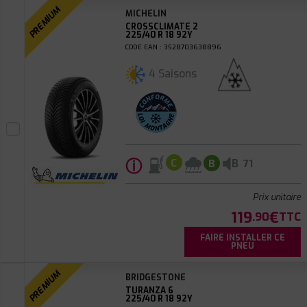
PREMIUM
MICHELIN
CROSSCLIMATE 2
225/40 R 18 92Y
CODE EAN : 3528703638896
4 Saisons
ⓘ
B
C
B
71
Prix unitaire
119
€
.90
TTC
FAIRE INSTALLER CE
PNEU
PREMIUM
BRIDGESTONE
TURANZA 6
225/40 R 18 92Y