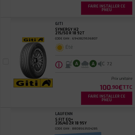
FAIRE INSTALLER CE
PNEU
GITI
SYNERGY H2
215/50 R 18 92T
CODE EAN : 6943829536807
Été
ⓘ
C
A
A
72
Prix unitaire
100
€
.90
TTC
FAIRE INSTALLER CE
PNEU
LAUFENN
S FIT EQ+
235/40 ZR 18 95Y
CODE EAN : 8808563504285