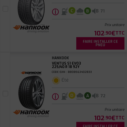
ⓘ
B
C
B
71
Prix unitaire
102
€
.90
TTC
FAIRE INSTALLER CE
PNEU
HANKOOK
VENTUS S1 EVO3
225/40 R 18 92Y
CODE EAN : 8808563402833
Été
ⓘ
B
D
A
72
Prix unitaire
102
€
.90
TTC
FAIRE INSTALLER CE