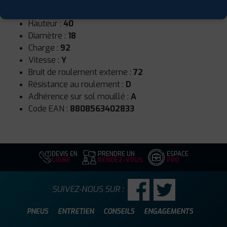
Largeur :
225
Hauteur :
40
Diamètre :
18
Charge :
92
Vitesse :
Y
Bruit de roulement externe :
72
Résistance au roulement :
D
Adhérence sur sol mouillé :
A
Code EAN :
8808563402833
DEVIS EN
PRENDRE UN
ESPACE
LIGNE
RENDEZ-VOUS
PRO
SUIVEZ-NOUS SUR :
PNEUS
ENTRETIEN
CONSEILS
ENGAGEMENTS