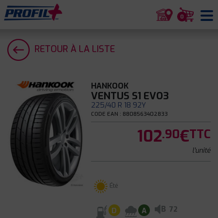
0
RETOUR À LA LISTE
HANKOOK
VENTUS S1 EVO3
225/40 R 18 92Y
CODE EAN : 8808563402833
102
€
.90
TTC
l'unité
Été
B
72
D
A