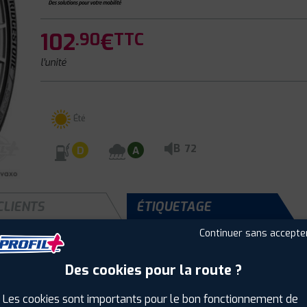
102
€
.90
TTC
l'unité
Été
B
72
D
A
CLIENTS
ÉTIQUETAGE
Continuer sans accepte
Des cookies pour la route ?
Saison :
Été
Runflat :
Non
Les cookies sont importants pour le bon fonctionnement de
Largeur :
225