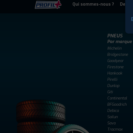
Qui sommes-nous ?
Deven
P
PNEUS
Par marque
Michelin
Bridgestone
Goodyear
Firestone
Hankook
Pirelli
Dunlop
Giti
Continental
BFGoodrich
Debica
Sailun
Sava
Tracmax