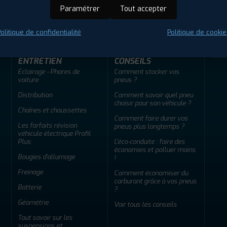
ir adherent
Offres d'emploi
FAQ
Paramétrer
Tout accepter
olitique de confidentialité
Politique de cookie
ENTRETIEN
CONSEILS
Éclairage - Phares de
Comment stocker vos
voiture
pneus ?
Distribution
Comment savoir quel pneu
choisir pour son véhicule ?
Chaînes et chaussettes
Comment faire durer vos
Les forfaits révision
pneus plus longtemps ?
véhicule électrique Profil
Plus
L'éco-conduite : faire des
économies et polluer moins
Bougies d'allumage
!
Freinage
Comment économiser du
carburant grâce à vos pneus
Batterie
?
Géométrie
Voir tous les conseils
Tout savoir sur les
suspensions et