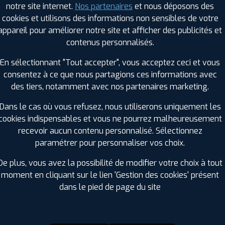
notre site internet.
Nos partenaires
et nous déposons des
Hauteur :
40
cookies et utilisons des informations non sensibles de votre
Diamètre :
18
appareil pour améliorer notre site et afficher des publicités et
Charge :
92
contenus personnalisés.
Vitesse :
Y
Bruit de roulement externe :
72
En sélectionnant "Tout accepter", vous acceptez ceci et vous
Résistance au roulement :
D
consentez à ce que nous partagions ces informations avec
Adhérence sur sol mouillé :
A
des tiers, notamment avec nos partenaires marketing.
Code EAN :
3286342897318
Dans le cas où vous refusez, nous utiliserons uniquement les
cookies indispensables et vous ne pourrez malheureusement
recevoir aucun contenu personnalisé. Sélectionnez
paramétrer pour personnaliser vos choix.
De plus, vous avez la possibilité de modifier votre choix à tout
moment en cliquant sur le lien 'Gestion des cookies' présent
dans le pied de page du site