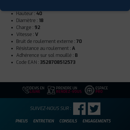
Largeur :
225
Hauteur :
40
Diamètre :
18
Charge :
92
Vitesse :
V
Bruit de roulement externe :
70
Résistance au roulement :
A
Adhérence sur sol mouillé :
B
Code EAN :
3528708512573
DEVIS EN
PRENDRE UN
ESPACE
LIGNE
RENDEZ-VOUS
PRO
SUIVEZ-NOUS SUR :
PNEUS
ENTRETIEN
CONSEILS
ENGAGEMENTS