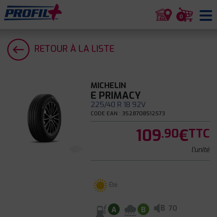
0
RETOUR À LA LISTE
MICHELIN
E PRIMACY
225/40 R 18 92V
CODE EAN : 3528708512573
109
€
.90
TTC
l'unité
Été
B
70
A
B