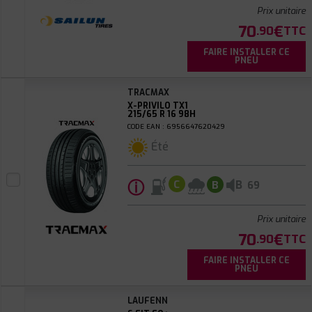
Prix unitaire
70
€
.90
TTC
FAIRE INSTALLER CE
PNEU
TRACMAX
X-PRIVILO TX1
215/65 R 16 98H
CODE EAN : 6956647620429
Été
ⓘ
B
C
B
69
Prix unitaire
70
€
.90
TTC
FAIRE INSTALLER CE
PNEU
LAUFENN