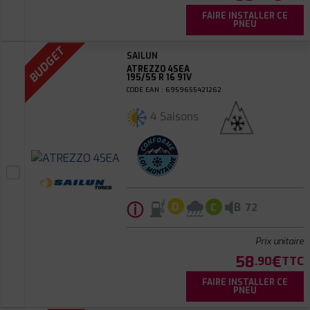
FAIRE INSTALLER CE
PNEU
BUDGET
SAILUN
ATREZZO 4SEA
195/55 R 16 91V
CODE EAN : 6959655421262
4 Saisons
ⓘ
B
D
C
72
Prix unitaire
58
€
.90
TTC
FAIRE INSTALLER CE
PNEU