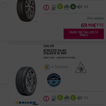
ⓘ
B
C
A
69
Prix unitaire
69
€
.90
TTC
FAIRE INSTALLER CE
PNEU
SAILUN
ATREZZO Z4+AS
215/60 R 16 99H
CODE EAN : 6959655412765
4 Saisons
ⓘ
B
C
C
72