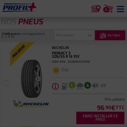
0
NOS
PNEUS
2468 pneus
correspondent
FILTRES
à -/- R 16
PREMIUM
MICHELIN
PRIMACY 3
205/55 R 16 91V
CODE EAN : 3528704123940
Été
ⓘ
B
C
A
69
Prix unitaire
96
€
.90
TTC
FAIRE INSTALLER CE
PNEU