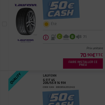
Été
ⓘ
B
C
B
71
Prix unitaire
70
€
.90
TTC
FAIRE INSTALLER CE
PNEU
QUALITY
LAUFENN
G FIT 4S
205/55 R 16 91H
CODE EAN : 8808563553412