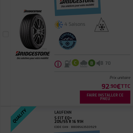
4 Saisons
ⓘ
B
C
B
70
Prix unitaire
92
€
.90
TTC
FAIRE INSTALLER CE
PNEU
QUALITY
LAUFENN
S FIT EQ+
205/55 R 16 91H
CODE EAN : 8808563503929