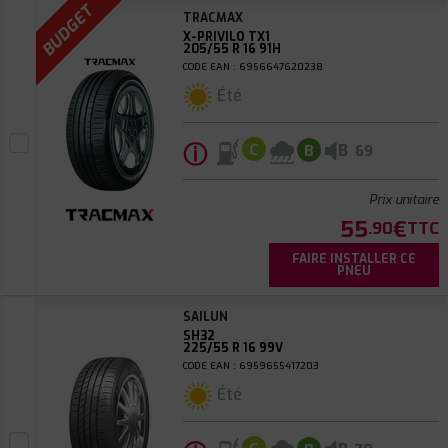
BUDGET
TRACMAX
X-PRIVILO TX1
205/55 R 16 91H
CODE EAN : 6956647620238
Été
ⓘ
B
C
B
69
Prix unitaire
55
€
.90
TTC
FAIRE INSTALLER CE
PNEU
SAILUN
SH32
225/55 R 16 99V
CODE EAN : 6959655417203
Été