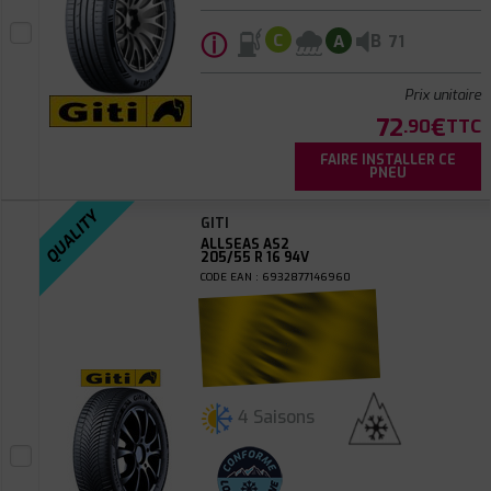
ⓘ
B
C
A
71
Prix unitaire
72
€
.90
TTC
FAIRE INSTALLER CE
PNEU
QUALITY
GITI
ALLSEAS AS2
205/55 R 16 94V
CODE EAN : 6932877146960
4 Saisons