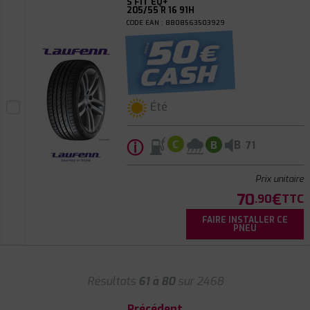
S FIT EQ+
205/55 R 16 91H
CODE EAN : 8808563503929
Été
ⓘ
B
C
B
71
Prix unitaire
70
€
.90
TTC
FAIRE INSTALLER CE
PNEU
Résultats
61 à 80
sur 2468
Précédent