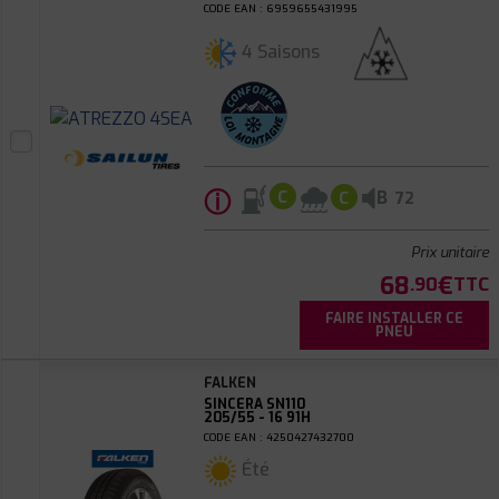
CODE EAN : 6959655431995
4 Saisons
ⓘ
B
C
C
72
Prix unitaire
68
€
.90
TTC
FAIRE INSTALLER CE
PNEU
FALKEN
SINCERA SN110
205/55 - 16 91H
CODE EAN : 4250427432700
Été