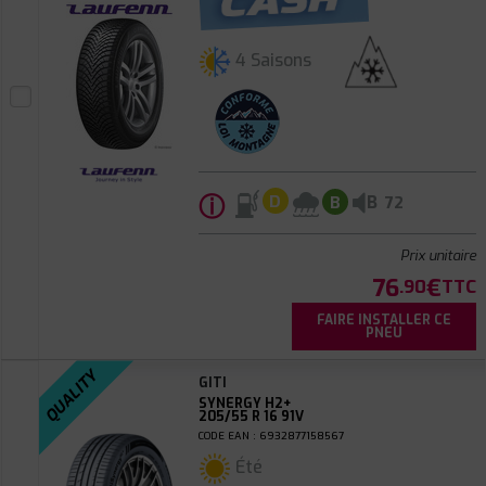
4 Saisons
ⓘ
B
D
B
72
Prix unitaire
76
€
.90
TTC
FAIRE INSTALLER CE
PNEU
QUALITY
GITI
SYNERGY H2+
205/55 R 16 91V
CODE EAN : 6932877158567
Été