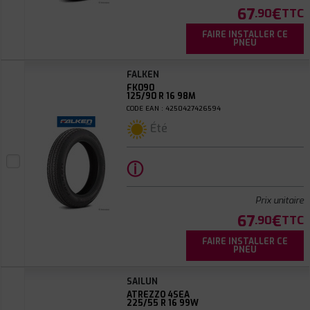
67
€
.90
TTC
FAIRE INSTALLER CE
PNEU
FALKEN
FK090
125/90 R 16 98M
CODE EAN : 4250427426594
Été
ⓘ
Prix unitaire
67
€
.90
TTC
FAIRE INSTALLER CE
PNEU
SAILUN
ATREZZO 4SEA
225/55 R 16 99W