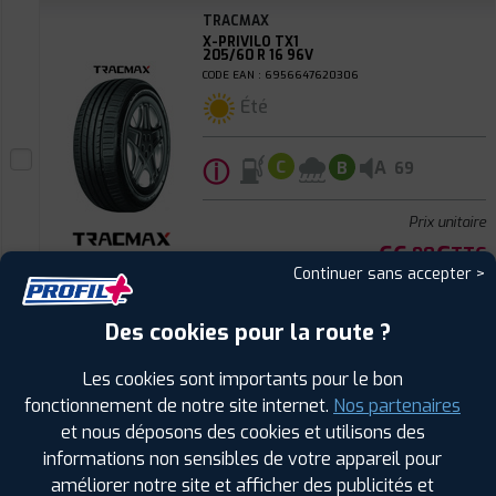
TRACMAX
X-PRIVILO TX1
205/60 R 16 96V
CODE EAN : 6956647620306
Été
ⓘ
A
C
B
69
Prix unitaire
66
€
.90
TTC
Continuer sans accepter >
FAIRE INSTALLER CE
PNEU
Des cookies pour la route ?
TRACMAX
X-PRIVILO TX1
Les cookies sont importants pour le bon
225/55 R 16 99V
fonctionnement de notre site internet.
Nos partenaires
CODE EAN : 6956647620436
et nous déposons des cookies et utilisons des
Été
informations non sensibles de votre appareil pour
améliorer notre site et afficher des publicités et