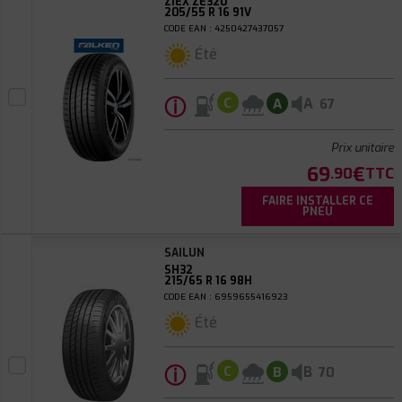
ZIEX ZE320
205/55 R 16 91V
CODE EAN : 4250427437057
Été
ⓘ
A
C
A
67
Prix unitaire
69
€
.90
TTC
FAIRE INSTALLER CE
PNEU
SAILUN
SH32
215/65 R 16 98H
CODE EAN : 6959655416923
Été
ⓘ
B
C
B
70