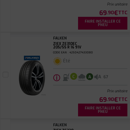
Prix unitaire
69
€
.90
TTC
FAIRE INSTALLER CE
PNEU
FALKEN
ZIEX ZE310EC
205/55 R 16 91V
CODE EAN : 4250427433080
Été
ⓘ
A
C
A
67
Prix unitaire
69
€
.90
TTC
FAIRE INSTALLER CE
PNEU
FALKEN