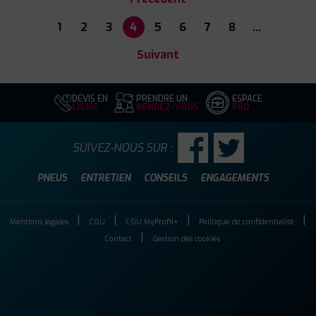
1
2
3
4
5
6
7
8
…
Suivant
DEVIS EN
PRENDRE UN
ESPACE
LIGNE
RENDEZ-VOUS
PRO
SUIVEZ-NOUS SUR :
PNEUS
ENTRETIEN
CONSEILS
ENGAGEMENTS
Mentions légales
CGU
CGU MyProfil+
Politique de confidentialité
Contact
Gestion des cookies