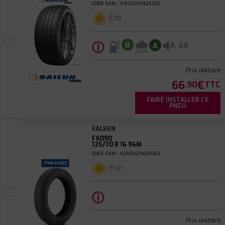
CODE EAN : 6922250425126
Été
ⓘ
A
B
A
69
Prix unitaire
66
€
.90
TTC
FAIRE INSTALLER CE
PNEU
FALKEN
FK090
125/70 R 16 96M
CODE EAN : 4250427426563
Été
ⓘ
Prix unitaire