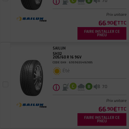
ⓘ
B
C
B
70
Prix unitaire
66
€
.90
TTC
FAIRE INSTALLER CE
PNEU
SAILUN
SH32
205/60 R 16 96V
CODE EAN : 6959655416985
Été
ⓘ
B
C
B
70
Prix unitaire
66
€
.90
TTC
FAIRE INSTALLER CE
PNEU