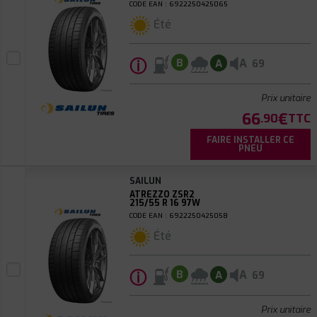
CODE EAN : 6922250425065
Été
ⓘ
A
B
A
69
Prix unitaire
66
€
.90
TTC
FAIRE INSTALLER CE
PNEU
SAILUN
ATREZZO ZSR2
215/55 R 16 97W
CODE EAN : 6922250425058
Été
ⓘ
A
B
A
69
Prix unitaire