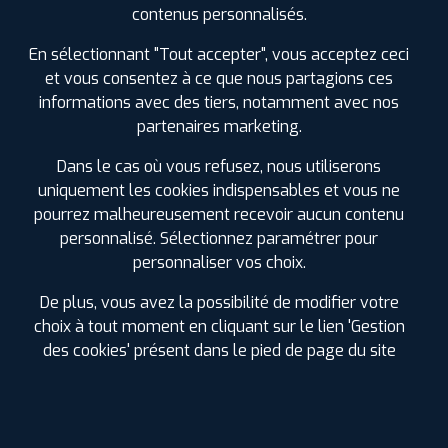
ⓘ
A
C
B
69
contenus personnalisés.
Prix unitaire
En sélectionnant "Tout accepter", vous acceptez ceci
66
€
et vous consentez à ce que nous partagions ces
.90
TTC
informations avec des tiers, notamment avec nos
FAIRE INSTALLER CE
PNEU
partenaires marketing.
Dans le cas où vous refusez, nous utiliserons
SAILUN
ATREZZO 4SEA
uniquement les cookies indispensables et vous ne
215/65 R 16 102V
pourrez malheureusement recevoir aucun contenu
CODE EAN : 6959655467628
personnalisé. Sélectionnez paramétrer pour
4 Saisons
personnaliser vos choix.
De plus, vous avez la possibilité de modifier votre
choix à tout moment en cliquant sur le lien 'Gestion
des cookies' présent dans le pied de page du site
ⓘ
B
C
C
72
Prix unitaire