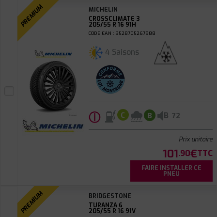
PREMIUM
MICHELIN
CROSSCLIMATE 3
205/55 R 16 91H
CODE EAN : 3528705267988
4 Saisons
ⓘ
B
C
B
72
Prix unitaire
101
€
.90
TTC
FAIRE INSTALLER CE
PNEU
PREMIUM
BRIDGESTONE
TURANZA 6
205/55 R 16 91V