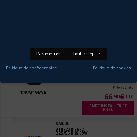
66
€
.90
TTC
FAIRE INSTALLER CE
PNEU
TRACMAX
X-PRIVILO TX1
225/55 R 16 99W
CODE EAN : 6956647620443
Paramétrer
Tout accepter
Été
Politique de confidentialité
Politique de cookies
ⓘ
A
C
B
69
Prix unitaire
66
€
.90
TTC
FAIRE INSTALLER CE
PNEU
SAILUN
ATREZZO ZSR2
225/55 R 16 99W