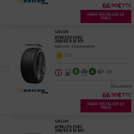
66
€
.90
TTC
FAIRE INSTALLER CE
PNEU
SAILUN
ATREZZO ZSR2
205/55 R 16 91Y
CODE EAN : 6922250425119
Été
ⓘ
A
B
A
69
Prix unitaire
66
€
.90
TTC
FAIRE INSTALLER CE
PNEU
SAILUN
ATREZZO ZSR2
205/55 R 16 94Y