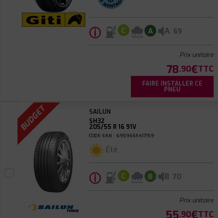
ⓘ
A
C
A
69
Prix unitaire
78
€
.90
TTC
FAIRE INSTALLER CE
PNEU
BUDGET
SAILUN
SH32
205/55 R 16 91V
CODE EAN : 6959655417159
Été
ⓘ
B
C
B
70
Prix unitaire
55
€
.90
TTC