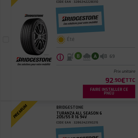
CODE EAN : 3286342228310
Été
ⓘ
B
B
A
69
Prix unitaire
92
€
.90
TTC
FAIRE INSTALLER CE
PNEU
PREMIUM
BRIDGESTONE
TURANZA ALL SEASON 6
205/55 R 16 94V
CODE EAN : 3286342390215