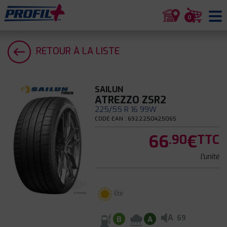
0
RETOUR À LA LISTE
SAILUN
ATREZZO ZSR2
225/55 R 16 99W
CODE EAN : 6922250425065
66
€
.90
TTC
l'unité
Été
A
69
B
A