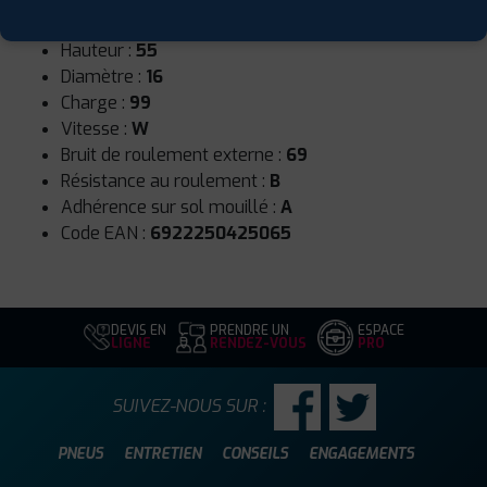
Largeur :
225
Hauteur :
55
Diamètre :
16
Charge :
99
Vitesse :
W
Bruit de roulement externe :
69
Résistance au roulement :
B
Adhérence sur sol mouillé :
A
Code EAN :
6922250425065
DEVIS EN
PRENDRE UN
ESPACE
LIGNE
RENDEZ-VOUS
PRO
SUIVEZ-NOUS SUR :
PNEUS
ENTRETIEN
CONSEILS
ENGAGEMENTS