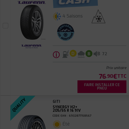
4 Saisons
ⓘ
B
D
B
72
Prix unitaire
76
€
.90
TTC
FAIRE INSTALLER CE
PNEU
QUALITY
GITI
SYNERGY H2+
205/55 R 16 91V
CODE EAN : 6932877158567
Été