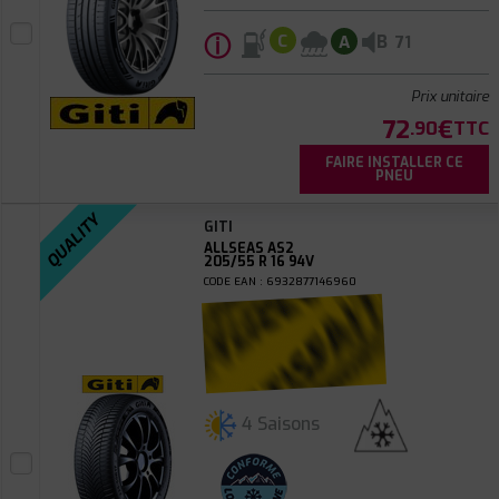
ⓘ
B
C
A
71
Prix unitaire
72
€
.90
TTC
FAIRE INSTALLER CE
PNEU
QUALITY
GITI
ALLSEAS AS2
205/55 R 16 94V
CODE EAN : 6932877146960
4 Saisons