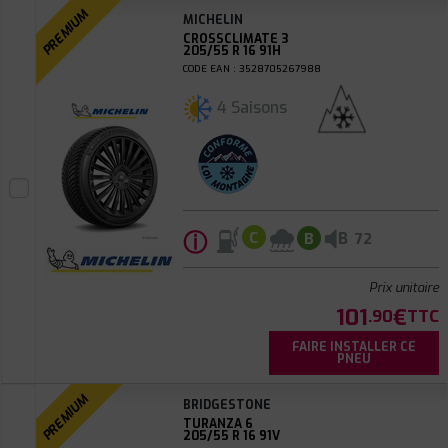
PREMIUM
MICHELIN
CROSSCLIMATE 3
205/55 R 16 91H
CODE EAN : 3528705267988
4 Saisons
ⓘ
B
C
B
72
Prix unitaire
101
€
.90
TTC
FAIRE INSTALLER CE
PNEU
PREMIUM
BRIDGESTONE
TURANZA 6
205/55 R 16 91V