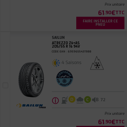
Prix unitaire
61
€
.90
TTC
FAIRE INSTALLER CE
PNEU
SAILUN
ATREZZO Z4+AS
205/55 R 16 94V
CODE EAN : 6959655431988
4 Saisons
ⓘ
B
D
C
72
Prix unitaire
61
€
.90
TTC