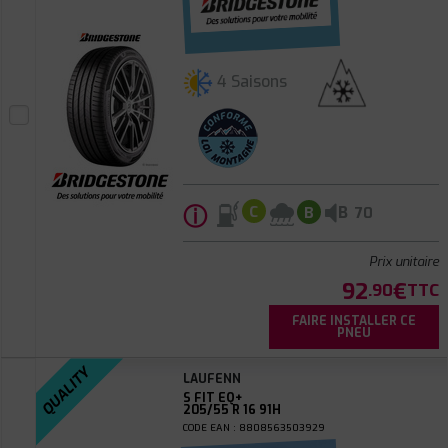
4 Saisons
ⓘ
B
C
B
70
Prix unitaire
92
€
.90
TTC
FAIRE INSTALLER CE
PNEU
QUALITY
LAUFENN
S FIT EQ+
205/55 R 16 91H
CODE EAN : 8808563503929