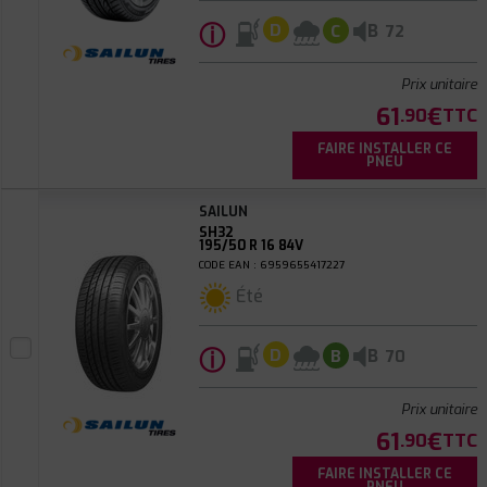
ⓘ
B
D
C
72
Prix unitaire
61
€
.90
TTC
FAIRE INSTALLER CE
PNEU
SAILUN
SH32
195/50 R 16 84V
CODE EAN : 6959655417227
Été
ⓘ
B
D
B
70
Prix unitaire
61
€
.90
TTC
FAIRE INSTALLER CE