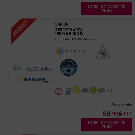
FAIRE INSTALLER CE
PNEU
BUDGET
SAILUN
ATREZZO 4SEA
195/55 R 16 91V
CODE EAN : 6959655421262
4 Saisons
ⓘ
B
D
C
72
Prix unitaire
58
€
.90
TTC
FAIRE INSTALLER CE
PNEU