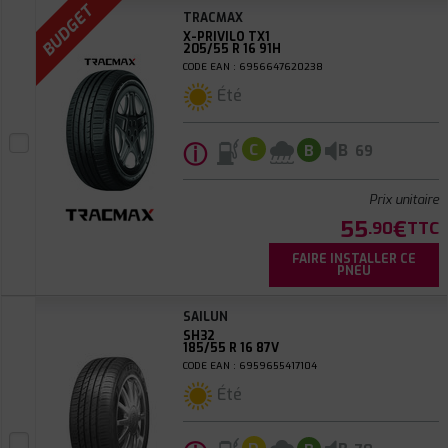
BUDGET
TRACMAX
X-PRIVILO TX1
205/55 R 16 91H
CODE EAN : 6956647620238
Été
ⓘ
B
C
B
69
Prix unitaire
55
€
.90
TTC
FAIRE INSTALLER CE
PNEU
SAILUN
SH32
185/55 R 16 87V
CODE EAN : 6959655417104
Été