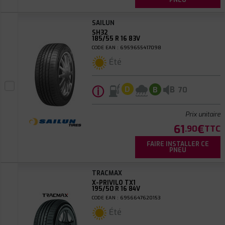
PNEU
SAILUN
SH32
185/55 R 16 83V
CODE EAN : 6959655417098
Été
ⓘ
B
D
B
70
Prix unitaire
61
€
.90
TTC
FAIRE INSTALLER CE
PNEU
TRACMAX
X-PRIVILO TX1
195/50 R 16 84V
CODE EAN : 6956647620153
Été