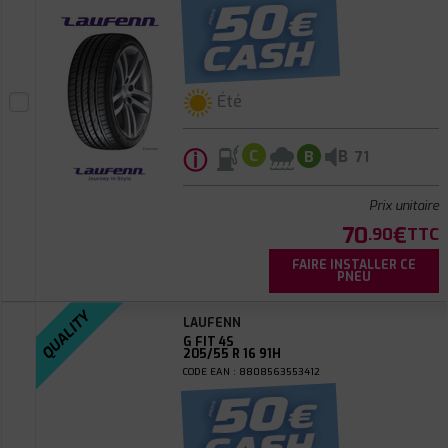
Été
ⓘ
B
C
B
71
Prix unitaire
70
€
.90
TTC
FAIRE INSTALLER CE
PNEU
QUALITY
LAUFENN
G FIT 4S
205/55 R 16 91H
CODE EAN : 8808563553412