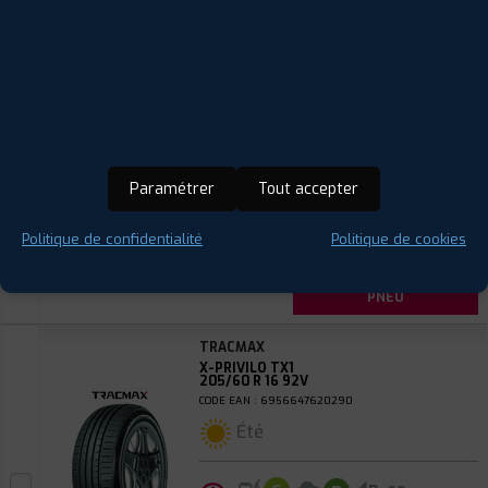
TRACMAX
X-PRIVILO TX2
185/50 R 16 81V
CODE EAN : 6956647619898
Été
ⓘ
B
C
C
70
Paramétrer
Tout accepter
Prix unitaire
Politique de confidentialité
Politique de cookies
60
€
.90
TTC
FAIRE INSTALLER CE
PNEU
TRACMAX
X-PRIVILO TX1
205/60 R 16 92V
CODE EAN : 6956647620290
Été