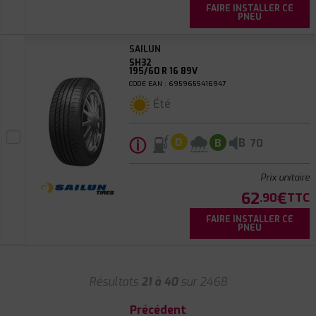
FAIRE INSTALLER CE
PNEU
SAILUN
SH32
195/60 R 16 89V
CODE EAN : 6959655416947
Été
ⓘ
B
D
B
70
Prix unitaire
62
€
.90
TTC
FAIRE INSTALLER CE
PNEU
Résultats
21 à 40
sur 2468
Précédent