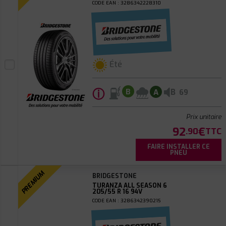
CODE EAN : 3286342228310
Été
ⓘ
B
B
A
69
Prix unitaire
92
€
.90
TTC
FAIRE INSTALLER CE
PNEU
PREMIUM
BRIDGESTONE
TURANZA ALL SEASON 6
205/55 R 16 94V
CODE EAN : 3286342390215