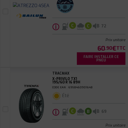
ⓘ
B
C
C
72
Prix unitaire
60
€
.90
TTC
FAIRE INSTALLER CE
PNEU
TRACMAX
X-PRIVILO TX1
195/60 R 16 89H
CODE EAN : 6958460901648
Été
ⓘ
B
C
B
69
Prix unitaire