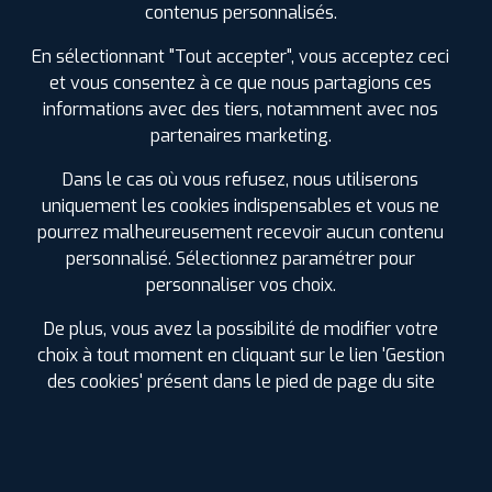
ⓘ
B
C
B
70
contenus personnalisés.
En sélectionnant "Tout accepter", vous acceptez ceci
Prix unitaire
et vous consentez à ce que nous partagions ces
60
€
.90
TTC
informations avec des tiers, notamment avec nos
FAIRE INSTALLER CE
partenaires marketing.
PNEU
Dans le cas où vous refusez, nous utiliserons
TRACMAX
uniquement les cookies indispensables et vous ne
X-PRIVILO TX3
195/45 R 16 84V
pourrez malheureusement recevoir aucun contenu
CODE EAN : 6956647620498
personnalisé. Sélectionnez paramétrer pour
Été
personnaliser vos choix.
De plus, vous avez la possibilité de modifier votre
ⓘ
A
C
B
69
choix à tout moment en cliquant sur le lien 'Gestion
des cookies' présent dans le pied de page du site
Prix unitaire
60
€
.90
TTC
FAIRE INSTALLER CE
PNEU