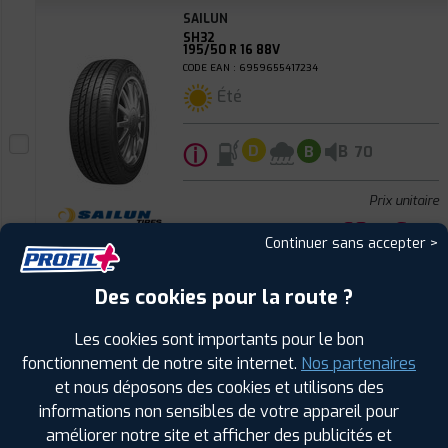
SAILUN
SH32
195/50 R 16 88V
CODE EAN : 6959655417234
Été
ⓘ
B
D
B
70
Prix unitaire
60
€
.90
TTC
Continuer sans accepter >
FAIRE INSTALLER CE
PNEU
Des cookies pour la route ?
SAILUN
Les cookies sont importants pour le bon
SH32
205/60 R 16 92V
fonctionnement de notre site internet.
Nos partenaires
CODE EAN : 6959655416961
et nous déposons des cookies et utilisons des
Été
informations non sensibles de votre appareil pour
améliorer notre site et afficher des publicités et