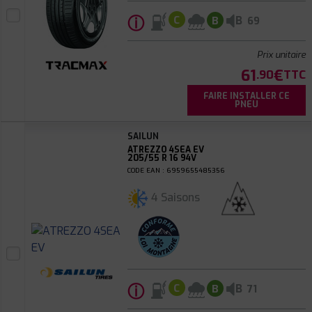
ⓘ
B
C
B
69
Prix unitaire
61
€
.90
TTC
FAIRE INSTALLER CE
PNEU
SAILUN
ATREZZO 4SEA EV
205/55 R 16 94V
CODE EAN : 6959655485356
4 Saisons
ⓘ
B
C
B
71