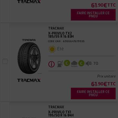
61
€
.90
TTC
FAIRE INSTALLER CE
PNEU
TRACMAX
X-PRIVILO TX2
185/55 R 16 83H
CODE EAN : 6956647619935
Été
ⓘ
B
C
C
70
Prix unitaire
61
€
.90
TTC
FAIRE INSTALLER CE
PNEU
TRACMAX
X-PRIVILO TX1
195/50 R 16 84H