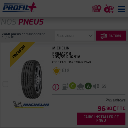
0
NOS
PNEUS
2468 pneus
correspondent
FILTRES
à -/- R 16
PREMIUM
MICHELIN
PRIMACY 3
205/55 R 16 91V
CODE EAN : 3528704123940
Été
ⓘ
B
C
A
69
Prix unitaire
96
€
.90
TTC
FAIRE INSTALLER CE
PNEU