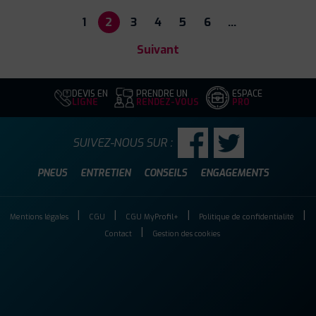
1
2
3
4
5
6
…
Suivant
DEVIS EN
PRENDRE UN
ESPACE
LIGNE
RENDEZ-VOUS
PRO
SUIVEZ-NOUS SUR :
PNEUS
ENTRETIEN
CONSEILS
ENGAGEMENTS
Mentions légales
CGU
CGU MyProfil+
Politique de confidentialité
Contact
Gestion des cookies