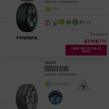
CODE EAN : 6956647620146
Été
ⓘ
B
C
B
69
Prix unitaire
61
€
.90
TTC
FAIRE INSTALLER CE
PNEU
SAILUN
ATREZZO Z4+AS
205/55 R 16 91H
CODE EAN : 6959655412772
4 Saisons