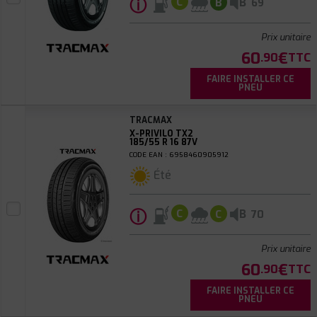
ⓘ
B
C
B
69
Prix unitaire
60
€
.90
TTC
FAIRE INSTALLER CE
PNEU
TRACMAX
X-PRIVILO TX2
185/55 R 16 87V
CODE EAN : 6958460905912
Été
ⓘ
B
C
C
70
Prix unitaire
60
€
.90
TTC
FAIRE INSTALLER CE
PNEU