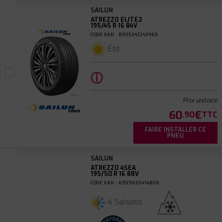
SAILUN
ATREZZO ELITE2
195/45 R 16 84V
CODE EAN : 8935341243965
Été
ⓘ
Prix unitaire
60
€
.90
TTC
FAIRE INSTALLER CE
PNEU
SAILUN
ATREZZO 4SEA
195/50 R 16 88V
CODE EAN : 6959655414806
4 Saisons