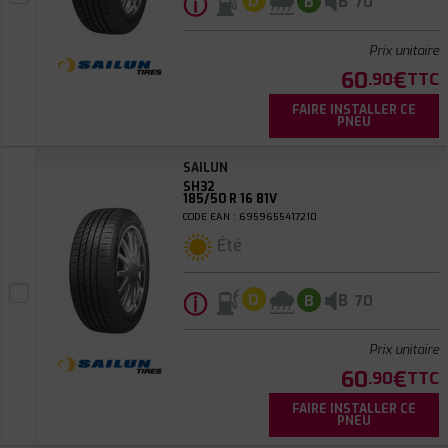
ⓘ
B
D
B
70
Prix unitaire
60
€
.90
TTC
FAIRE INSTALLER CE
PNEU
SAILUN
SH32
185/50 R 16 81V
CODE EAN : 6959655417210
Été
ⓘ
B
D
B
70
Prix unitaire
60
€
.90
TTC
FAIRE INSTALLER CE
PNEU