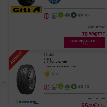
ⓘ
A
C
A
69
Prix unitaire
78
€
.90
TTC
FAIRE INSTALLER CE
PNEU
BUDGET
SAILUN
SH32
205/55 R 16 91V
CODE EAN : 6959655417159
Été
ⓘ
B
C
B
70
Prix unitaire
55
€
.90
TTC