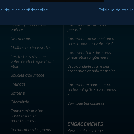
olitique de confidentialité
Politique de cookie
ENTRETIEN
CONSEILS
Éclairage - Phares de
Comment stocker vos
voiture
pneus ?
Distribution
Comment savoir quel pneu
choisir pour son véhicule ?
Chaînes et chaussettes
Comment faire durer vos
Les forfaits révision
pneus plus longtemps ?
véhicule électrique Profil
Plus
L'éco-conduite : faire des
économies et polluer moins
Bougies d'allumage
!
Freinage
Comment économiser du
carburant grâce à vos pneus
Batterie
?
Géométrie
Voir tous les conseils
Tout savoir sur les
suspensions et
amortisseurs !
ENGAGEMENTS
Permutation des pneus
Reprise et recyclage