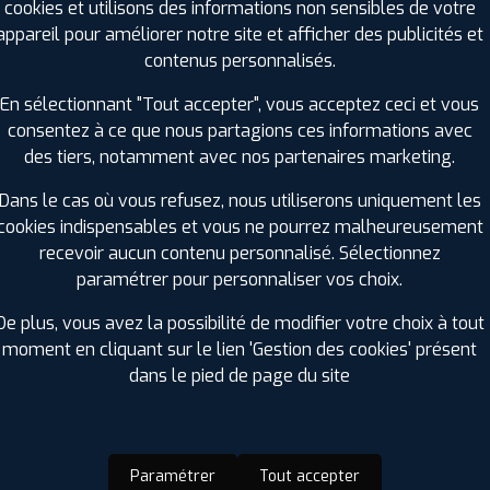
cookies et utilisons des informations non sensibles de votre
Charge :
99
appareil pour améliorer notre site et afficher des publicités et
Vitesse :
V
contenus personnalisés.
Bruit de roulement externe :
70
Résistance au roulement :
C
En sélectionnant "Tout accepter", vous acceptez ceci et vous
Adhérence sur sol mouillé :
B
consentez à ce que nous partagions ces informations avec
Code EAN :
6959655417203
des tiers, notamment avec nos partenaires marketing.
Dans le cas où vous refusez, nous utiliserons uniquement les
cookies indispensables et vous ne pourrez malheureusement
recevoir aucun contenu personnalisé. Sélectionnez
paramétrer pour personnaliser vos choix.
De plus, vous avez la possibilité de modifier votre choix à tout
moment en cliquant sur le lien 'Gestion des cookies' présent
dans le pied de page du site
ir adherent
Offres d'emploi
FAQ
Paramétrer
Tout accepter