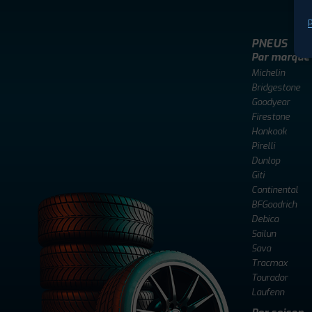
P
PNEUS
Par marque
Michelin
Bridgestone
Goodyear
Firestone
Hankook
Pirelli
Dunlop
Giti
Continental
BFGoodrich
Debica
Sailun
Sava
Tracmax
Tourador
Laufenn