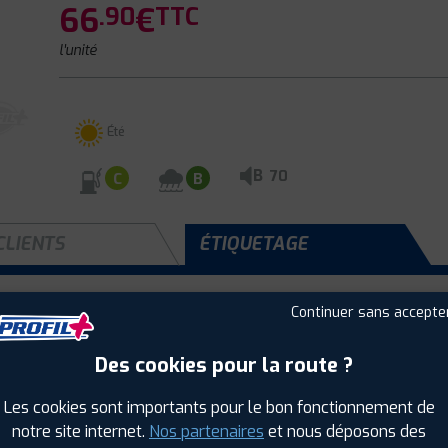
66
€
.90
TTC
l'unité
Été
B
70
C
B
CLIENTS
ÉTIQUETAGE
Continuer sans accepte
Saison :
Été
Runflat :
Non
Des cookies pour la route ?
Largeur :
225
Les cookies sont importants pour le bon fonctionnement de
Hauteur :
55
notre site internet.
Nos partenaires
et nous déposons des
Diamètre :
16