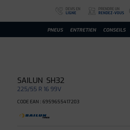
DEVIS EN
PRENDRE UN
LIGNE
RENDEZ-VOUS
PNEUS
ENTRETIEN
CONSEILS
SAILUN
SH32
225/55 R 16 99V
CODE EAN : 6959655417203