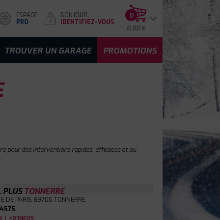
ESPACE
BONJOUR,
0
PRO
IDENTIFIEZ-VOUS
0.00 €
TROUVER UN GARAGE
PROMOTIONS
E
e pour des interventions rapides, efficaces et au
L PLUS
TONNERRE
E DE PARIS
89700 TONNERRE
4575
|
S
+D'INFOS