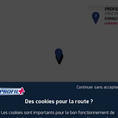
PROFI
3 RUE D
2
038662
HORAIRE
1
Continuer sans accepte
Des cookies pour la route ?
Leaflet
|
©
Mapbox
©
OpenStreetMap
Les cookies sont importants pour le bon fonctionnement de