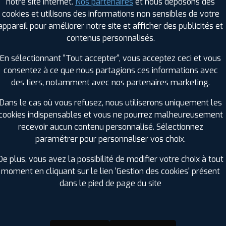
notre site internet.
Nos partenaires
et nous déposons des
cookies et utilisons des informations non sensibles de votre
appareil pour améliorer notre site et afficher des publicités et
RAGES PROFIL PLUS DANS LES VILLES À PR
contenus personnalisés.
En sélectionnant "Tout accepter", vous acceptez ceci et vous
Joigny (89)
Montbard (21)
consentez à ce que nous partagions ces informations avec
Migennes (89)
Saint-André-les-Vergers (10)
des tiers, notamment avec nos partenaires marketing.
GES PROFIL PLUS DANS LES DÉPARTEMENT
Dans le cas où vous refusez, nous utiliserons uniquement les
AUBE (10)
cookies indispensables et vous ne pourrez malheureusement
+ D'INFOS
recevoir aucun contenu personnalisé. Sélectionnez
paramétrer pour personnaliser vos choix.
De plus, vous avez la possibilité de modifier votre choix à tout
moment en cliquant sur le lien 'Gestion des cookies' présent
dans le pied de page du site
ir adherent
Offres d'emploi
FAQ