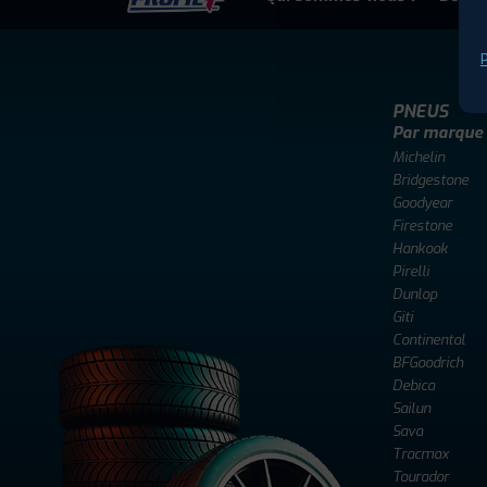
P
PNEUS
Par marque
Michelin
Bridgestone
Goodyear
Firestone
Hankook
Pirelli
Dunlop
Giti
Continental
BFGoodrich
Debica
Sailun
Sava
Tracmax
Tourador