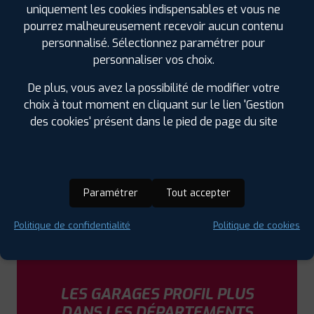
uniquement les cookies indispensables et vous ne
pourrez malheureusement recevoir aucun contenu
PROFIL PLUS
TONNERRE
personnalisé. Sélectionnez paramétrer pour
ZA ROUTE DE PARIS
89700 TONNERRE
personnaliser vos choix.
0386554575
|
HORAIRES
+D'INFOS
De plus, vous avez la possibilité de modifier votre
choix à tout moment en cliquant sur le lien 'Gestion
des cookies' présent dans le pied de page du site
LES GARAGES PROFIL PLUS
DANS LES VILLES À PROXIMITÉ
Paramétrer
Tout accepter
Bar-sur-Aube (10)
Politique de confidentialité
Politique de cookies
Montbard (21)
Tonnerre (89)
LES GARAGES PROFIL PLUS
DANS LES DÉPARTEMENTS