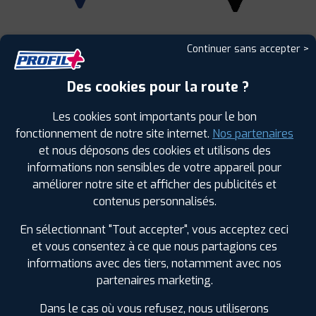
Continuer sans accepter >
Des cookies pour la route ?
Leaflet
|
©
Mapbox
©
OpenStreetMap
Les cookies sont importants pour le bon
fonctionnement de notre site internet.
Nos partenaires
et nous déposons des cookies et utilisons des
informations non sensibles de votre appareil pour
améliorer notre site et afficher des publicités et
1
contenus personnalisés.
En sélectionnant "Tout accepter", vous acceptez ceci
PROFIL PLUS
VENDEUVRE SUR BARSE
8 RUE PATAUT
10140 VENDEUVRE SUR BASE
et vous consentez à ce que nous partagions ces
0325738464
informations avec des tiers, notamment avec nos
|
HORAIRES
+D'INFOS
partenaires marketing.
Dans le cas où vous refusez, nous utiliserons
2