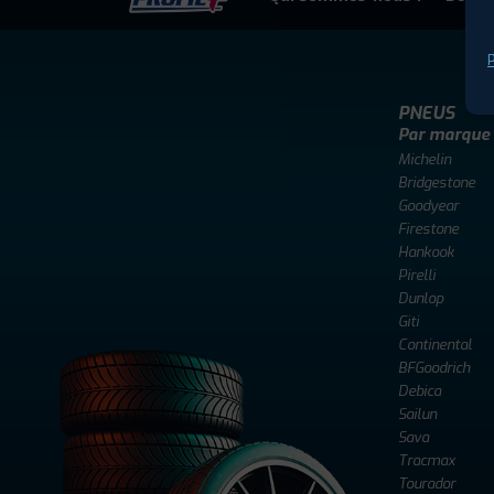
P
PNEUS
Par marque
Michelin
Bridgestone
Goodyear
Firestone
Hankook
Pirelli
Dunlop
Giti
Continental
BFGoodrich
Debica
Sailun
Sava
Tracmax
Tourador