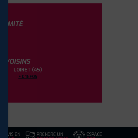
OXIMITÉ
S VOISINS
LOIRET (45)
+ D'INFOS
DEVIS EN
PRENDRE UN
ESPACE