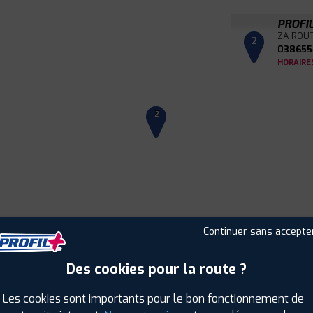
PROFI
ZA ROUT
2
038655
HORAIRE
2
Continuer sans accepte
Des cookies pour la route ?
Leaflet
|
©
Mapbox
©
OpenStreetMap
Les cookies sont importants pour le bon fonctionnement de