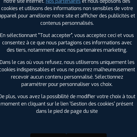
notre site internet.
Nos partenaires
et nous déposons des
cookies et utilisons des informations non sensibles de votre
appareil pour améliorer notre site et afficher des publicités et
RAGES PROFIL PLUS DANS LES VILLES À PR
contenus personnalisés.
En sélectionnant "Tout accepter", vous acceptez ceci et vous
Sens (89)
Villeneuve-sur-Yonne (89)
consentez à ce que nous partagions ces informations avec
Tonnerre (89)
des tiers, notamment avec nos partenaires marketing.
GES PROFIL PLUS DANS LES DÉPARTEMENT
Dans le cas où vous refusez, nous utiliserons uniquement les
AUBE (10)
cookies indispensables et vous ne pourrez malheureusement
+ D'INFOS
recevoir aucun contenu personnalisé. Sélectionnez
paramétrer pour personnaliser vos choix.
De plus, vous avez la possibilité de modifier votre choix à tout
moment en cliquant sur le lien 'Gestion des cookies' présent
dans le pied de page du site
ir adherent
Offres d'emploi
FAQ