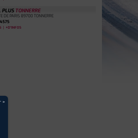
L PLUS
TONNERRE
E DE PARIS
89700 TONNERRE
4575
|
S
+D'INFOS
r >