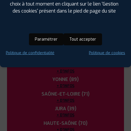
DANS LES VILLES À PROXIMITÉ
choix à tout moment en cliquant sur le lien 'Gestion
des cookies' présent dans le pied de page du site
Châtillon-sur-Seine (21)
Tonnerre (89)
Paramétrer
Tout accepter
LES GARAGES PROFIL PLUS
DANS LES DÉPARTEMENTS
Politique de confidentialité
Politique de cookies
VOISINS
AUBE (10)
+ D'INFOS
YONNE (89)
+ D'INFOS
SAÔNE-ET-LOIRE (71)
+ D'INFOS
JURA (39)
+ D'INFOS
HAUTE-SAÔNE (70)
+ D'INFOS