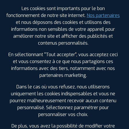
Les cookies sont importants pour le bon
fonctionnement de notre site internet.
Nos partenaires
Leaflet
|
©
Mapbox
©
OpenStreetMap
et nous déposons des cookies et utilisons des
informations non sensibles de votre appareil pour
améliorer notre site et afficher des publicités et
contenus personnalisés.
En sélectionnant "Tout accepter", vous acceptez ceci
1
et vous consentez à ce que nous partagions ces
informations avec des tiers, notamment avec nos
PROFIL PLUS
TONNERRE
partenaires marketing.
ZA ROUTE DE PARIS
89700 TONNERRE
0386554575
Dans le cas où vous refusez, nous utiliserons
|
HORAIRES
+D'INFOS
uniquement les cookies indispensables et vous ne
pourrez malheureusement recevoir aucun contenu
personnalisé. Sélectionnez paramétrer pour
personnaliser vos choix.
LES GARAGES PROFIL PLUS
De plus, vous avez la possibilité de modifier votre